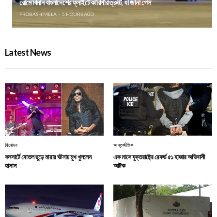
রোমে বিমান বাংলাদেশের ফ্লাইটে কারিগরি ত্রুটি, যা জানা গেল
PROBASH MELA
5 HOURS AGO
Latest News
বিনোদন
আন্তর্জাতিক
কনসার্টে বোতল ছুড়ে মারার ঘটনায় মুখ খুললেন
এক মাসে যুক্তরাষ্ট্রে রেকর্ড ৫১ হাজার অভিবাসী
হাসান
আটক