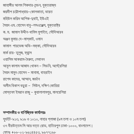
জাহাঙ্গীর আলম শিকদার-লন্ডন, যুক্তরাজ্য
–
,
জয়দীপ
চট্টোপাধ্যায়
কোলকাতা
ভারত
মহিউল করিম আশিক-দুবাই, ইউএই
.
–
,
সৈয়দ
এম
হোসেন
বাবু
লসএঞ্জেল্স
যুক্তরাষ্ট্র
.
.
-খামিস মুশাইত,
ক
ম
জামাল
উদ্দীন
সৌদিআরব
–
,
অঞ্জন
কুমার
দে
মাস্কাট
ওমান
–
,
কামাল
পারভেজ
অভি
মক্কা
সৌদিআরব
মার্ক রায়- তুলুজ, ফ্রান্স
ওয়াসিম আকরাম-বৈরুত, লেবানন
আবুল কালাম আজাদ খোকন – সিডনি, অস্ট্রেলিয়া
সৈয়দ মামুন হোসেন – মানামা, বাহরাইন
রাশেদ কাদের, আম্মান, জর্ডান
অসীম বিকাশ বড়ুয়া – সিউল, দক্ষিণ কোরিয়া
মোস্তফা ইমরান রাজু – কুয়ালালামপুর, মালয়েশিয়া
সম্পাদকীয় ও বাণিজ্যিক কার্যালয়ঃ
স্যুইট-৯১৩, ৯১৬ ও ১০১০, নাহার প্লাজা (৯ম তলা ও ১০ম তলা)
৩৭ বীরউত্তম সি আর দত্ত রোড, হাতিরপুল ঢাকা-১০০০, বাংলাদেশ।
ফোনঃ +৮৮-০২-৯৬১৪৪৫৩, ৯৬৭৭১৯৮