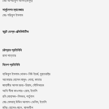
মোঃ আশরাফুল আলম (মাসুদ)
সার্কুলেশন ম্যানেজার
মোঃ শরিফুল ইসলাম
ফ্রন্ট ডেস্ক এক্সিকিউটিভ
চট্টগ্রাম প্রতিনিধি
রানা সাত্তার
বিদেশ প্রতিনিধি
–
,
হাকিকুল
ইসলাম
খোকন
নিউ
ইয়র্ক
যুক্তরাষ্ট্র
,
আনোয়ার
হোসেন
মামুন-
দোহা
কাতার
–
,
জাহাঙ্গীর
আলম
হৃদয়
রিয়াদ
সৌদিআরব
–
,
আখি
সীমা
কাওসার
রোম
ইতালি
–
,
রনি
মোহাম্মদ
লিসবন
পর্তুগাল
–
,
মোঃ
মেসবাহ্
উদ্দিন
আলাল
ভেনিস
ইতালি
মনির হোসেন-মালে, মালদ্বীপ