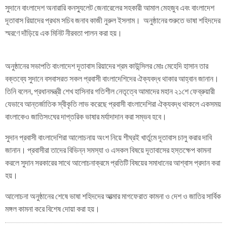
সুদানে বাংলাদেশ অনারারি কনস্যুলেট জেনারেলের সহকারী আমাল মেহজুব এবং বাংলাদেশ
দূতাবাস রিয়াদের প্রথম সচিব জনাব কাজী নুরুল ইসলাম। অনুষ্ঠানের শুরুতে ভাষা শহিদদের
স্মরণে দাঁড়িয়ে এক মিনিট নীরবতা পালন করা হয়।
অনুষ্ঠানের সভাপতি বাংলাদেশ দূতাবাস রিয়াদের শ্রম কাউন্সিলর মোঃ মেহেদি হাসান তার
বক্তব্যে সুদানে বসবাসরত সকল প্রবাসী বাংলাদেশিদের ঐক্যবদ্ধ থাকার আহ্বান জানান।
তিনি বলেন, প্রধানমন্ত্রী শেখ হাসিনার গতিশীল নেতৃত্বে আমাদের মহান ২১শে ফেব্রুয়ারী
যেভাবে আন্তর্জাতিক স্বীকৃতি লাভ করেছে প্রবাসী বাংলাদেশিরা ঐক্যবদ্ধ থাকলে একসময়
বাংলাকেও জাতিসংঘের দাপ্তরিক ভাষার মর্যাদাদান করা সম্ভব হবে।
সুদান প্রবাসী বাংলাদেশিরা আলোচনায় অংশ নিয়ে শীঘ্রই খার্তুমে দূতাবাস চালু করার দাবি
জানান। প্রবাসীরা তাদের বিভিন্ন সমস্যা ও এসকল বিষয়ে দূতাবাসের হস্তক্ষেপ কামনা
করলে সুদান সরকারের সাথে আলোচনাক্রমে প্রতিটি বিষয়ের সমাধানের আশ্বাস প্রদান করা
হয়।
আলোচনা অনুষ্ঠানের শেষে ভাষা শহিদদের আত্মার মাগফেরাত কামনা ও দেশ ও জাতির সার্বিক
মঙ্গল কামনা করে বিশেষ দোয়া করা হয়।