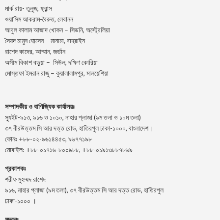
মার্ক রায়- তুলুজ, ফ্রান্স
ওয়াসিম আকরাম-বৈরুত, লেবানন
আবুল কালাম আজাদ খোকন – সিডনি, অস্ট্রেলিয়া
সৈয়দ মামুন হোসেন – মানামা, বাহরাইন
রাশেদ কাদের, আম্মান, জর্ডান
অসীম বিকাশ বড়ুয়া – সিউল, দক্ষিণ কোরিয়া
মোস্তফা ইমরান রাজু – কুয়ালালামপুর, মালয়েশিয়া
সম্পাদকীয় ও বাণিজ্যিক কার্যালয়ঃ
স্যুইট-৯১৩, ৯১৬ ও ১০১০, নাহার প্লাজা (৯ম তলা ও ১০ম তলা)
৩৭ বীরউত্তম সি আর দত্ত রোড, হাতিরপুল ঢাকা-১০০০, বাংলাদেশ।
ফোনঃ +৮৮-০২-৯৬১৪৪৫৩, ৯৬৭৭১৯৮
মোবাইল: +৮৮-০১৭১৬-৮০০৯৮৮, +৮৮-০১৯১৩৮৮৭৮৬৯
প্রকাশকঃ
শরীফ মুহম্মদ রাশেদ
৯১৬, নাহার প্লাজা (৯ম তলা), ৩৭ বীরউত্তম সি আর দত্ত রোড, হাতিরপুল
ঢাকা-১০০০ ।
মুদ্রনঃ