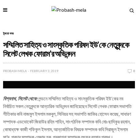
টুকরো খবর
সম্মিলিত সাহিত্য ও সাংস্কৃতিক পরিষদ ইউ’কে নেতৃবৃন্দকে
সিলেট লেখক ফোরাম’র অভিনন্দন
PROBASH MELA
FEBRUARY 3, 2019
0
বিশ্বনাথ, সিলেট থেকে:
লন্ডনে সম্মিলিত সাহিত্য ও সাংস্কৃতিক পরিষদ ইউ’কের নব
নির্বাচিত সকল নেতৃবৃন্দকে আন্তরিক অভিনন্দন জানিয়েছেন সিলেট লেখক ফোরাম সভাপতি
গীতিকার কবি নাজমুল ইসলাম মকবুল, সিনিয়র সহ সভাপতি জাকির হোসেন কয়েছ, সাধারণ
সম্পাদক এডভোকেট জিয়াউর রহিম শাহিন, সাংগঠনিক সম্পাদক কবি মোঃ ছাদিকুর রহমান,
কোষাধ্যক্ষ কাজী শফিকুল ইসলাম, আন্তর্জাতিক বিষয়ক সম্পাদক কবি সিরাজুল ইসলাম
সা’দ, প্রচার সম্পাদক এমদাদ হক, প্রকাশনা সম্পাদক লুৎফুর রহমান প্রমুখ।