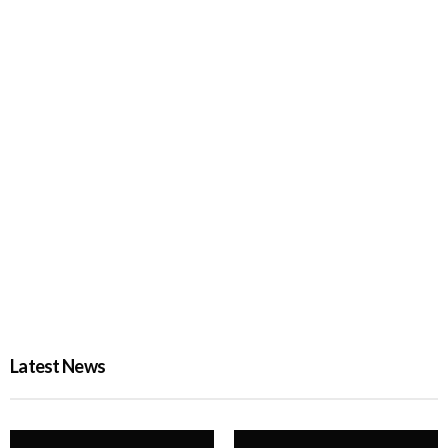
রোমে বিমান বাংলাদেশের ফ্লাইটে কারিগরি ত্রুটি, যা জানা গেল
PROBASH MELA
4 HOURS AGO
Latest News