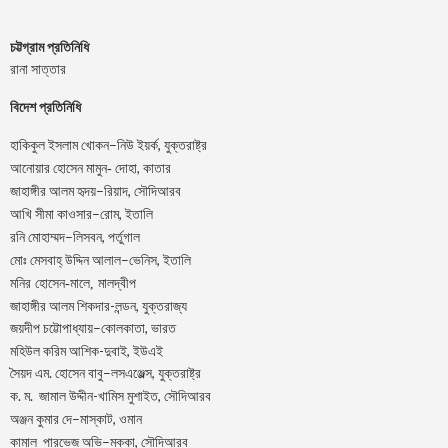
চট্টগ্রাম প্রতিনিধি
রানা সাত্তার
বিদেশ প্রতিনিধি
–
,
হাকিকুল
ইসলাম
খোকন
নিউ
ইয়র্ক
যুক্তরাষ্ট্র
,
আনোয়ার
হোসেন
মামুন-
দোহা
কাতার
–
,
জাহাঙ্গীর
আলম
হৃদয়
রিয়াদ
সৌদিআরব
–
,
আখি
সীমা
কাওসার
রোম
ইতালি
–
,
রনি
মোহাম্মদ
লিসবন
পর্তুগাল
–
,
মোঃ
মেসবাহ্
উদ্দিন
আলাল
ভেনিস
ইতালি
মনির হোসেন-মালে, মালদ্বীপ
জাহাঙ্গীর আলম শিকদার-লন্ডন, যুক্তরাজ্য
–
,
জয়দীপ
চট্টোপাধ্যায়
কোলকাতা
ভারত
মহিউল করিম আশিক-দুবাই, ইউএই
.
–
,
সৈয়দ
এম
হোসেন
বাবু
লসএঞ্জেল্স
যুক্তরাষ্ট্র
.
.
-খামিস মুশাইত,
ক
ম
জামাল
উদ্দীন
সৌদিআরব
–
,
অঞ্জন
কুমার
দে
মাস্কাট
ওমান
–
,
কামাল
পারভেজ
অভি
মক্কা
সৌদিআরব