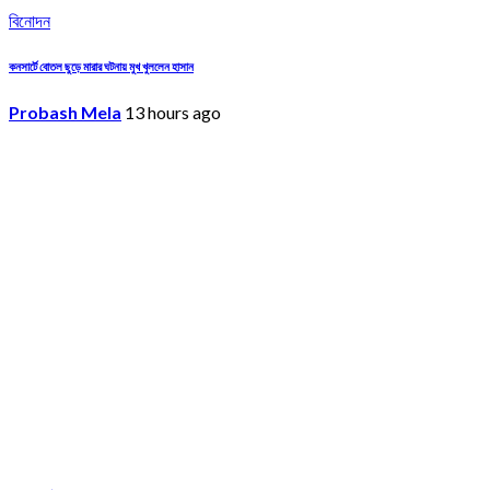
বিনোদন
কনসার্টে বোতল ছুড়ে মারার ঘটনায় মুখ খুললেন হাসান
Probash Mela
13 hours ago