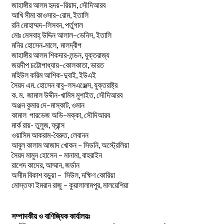
–
,
জাহাঙ্গীর
আলম
হৃদয়
রিয়াদ
সৌদিআরব
–
,
আখি
সীমা
কাওসার
রোম
ইতালি
–
,
রনি
মোহাম্মদ
লিসবন
পর্তুগাল
–
,
মোঃ
মেসবাহ্
উদ্দিন
আলাল
ভেনিস
ইতালি
মনির হোসেন-মালে, মালদ্বীপ
জাহাঙ্গীর আলম শিকদার-লন্ডন, যুক্তরাজ্য
–
,
জয়দীপ
চট্টোপাধ্যায়
কোলকাতা
ভারত
মহিউল করিম আশিক-দুবাই, ইউএই
.
–
,
সৈয়দ
এম
হোসেন
বাবু
লসএঞ্জেল্স
যুক্তরাষ্ট্র
.
.
-খামিস মুশাইত,
ক
ম
জামাল
উদ্দীন
সৌদিআরব
–
,
অঞ্জন
কুমার
দে
মাস্কাট
ওমান
–
,
কামাল
পারভেজ
অভি
মক্কা
সৌদিআরব
মার্ক রায়- তুলুজ, ফ্রান্স
ওয়াসিম আকরাম-বৈরুত, লেবানন
আবুল কালাম আজাদ খোকন – সিডনি, অস্ট্রেলিয়া
সৈয়দ মামুন হোসেন – মানামা, বাহরাইন
রাশেদ কাদের, আম্মান, জর্ডান
অসীম বিকাশ বড়ুয়া – সিউল, দক্ষিণ কোরিয়া
মোস্তফা ইমরান রাজু – কুয়ালালামপুর, মালয়েশিয়া
সম্পাদকীয় ও বাণিজ্যিক কার্যালয়ঃ