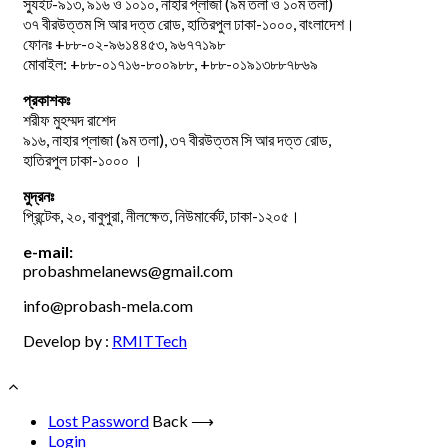
স্যুইট-৯১৩, ৯১৬ ও ১০১০, নাহার প্লাজা (৯ম তলা ও ১০ম তলা)
৩৭ বীরউত্তম সি আর দত্ত রোড, হাতিরপুল ঢাকা-১০০০, বাংলাদেশ।
ফোনঃ +৮৮-০২-৯৬১৪৪৫৩, ৯৬৭৭১৯৮
মোবাইল: +৮৮-০১৭১৬-৮০০৯৮৮, +৮৮-০১৯১৩৮৮৭৮৬৯
প্রকাশকঃ
শরীফ মুহম্মদ রাশেদ
৯১৬, নাহার প্লাজা (৯ম তলা), ৩৭ বীরউত্তম সি আর দত্ত রোড,
হাতিরপুল ঢাকা-১০০০ ।
মুদ্রনঃ
প্রিন্টেক, ২০, বাবুপুরা, নীলক্ষেত, নিউমার্কেট, ঢাকা-১২০৫।
e-mail:
probashmelanews@gmail.com
info@probash-mela.com
Develop by :
RMITTech
Lost Password
Back ⟶
Login