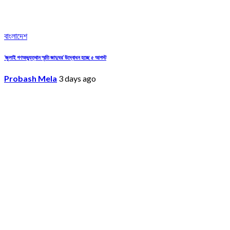
বাংলাদেশ
‘জুলাই গণঅভ্যুত্থান স্মৃতি জাদুঘর’ উদ্বোধন হচ্ছে ৫ আগস্ট
Probash Mela
3 days ago