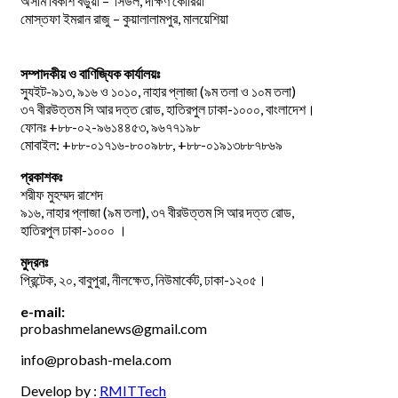
অসীম বিকাশ বড়ুয়া – সিউল, দক্ষিণ কোরিয়া
মোস্তফা ইমরান রাজু – কুয়ালালামপুর, মালয়েশিয়া
সম্পাদকীয় ও বাণিজ্যিক কার্যালয়ঃ
স্যুইট-৯১৩, ৯১৬ ও ১০১০, নাহার প্লাজা (৯ম তলা ও ১০ম তলা)
৩৭ বীরউত্তম সি আর দত্ত রোড, হাতিরপুল ঢাকা-১০০০, বাংলাদেশ।
ফোনঃ +৮৮-০২-৯৬১৪৪৫৩, ৯৬৭৭১৯৮
মোবাইল: +৮৮-০১৭১৬-৮০০৯৮৮, +৮৮-০১৯১৩৮৮৭৮৬৯
প্রকাশকঃ
শরীফ মুহম্মদ রাশেদ
৯১৬, নাহার প্লাজা (৯ম তলা), ৩৭ বীরউত্তম সি আর দত্ত রোড,
হাতিরপুল ঢাকা-১০০০ ।
মুদ্রনঃ
প্রিন্টেক, ২০, বাবুপুরা, নীলক্ষেত, নিউমার্কেট, ঢাকা-১২০৫।
e-mail:
probashmelanews@gmail.com
info@probash-mela.com
Develop by :
RMITTech