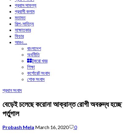
প্রবাস সাফল্য
প্রবাসী কলাম
মতামত
শিল্প-সাহিত্য
সাক্ষাতকার
ফিচার
আরও…
বাংলাদেশ
অর্থনীতি
টুকরো খবর
শিক্ষা
কর্পোরেট সংবাদ
শোক সংবাদ
প্রধান সংবাদ
বেড়েই চলেছে করোনা আক্রান্ত রোগী অবরুদ্ধ হচ্ছে
পর্তুগাল
Probash Mela
March 16, 2020
0