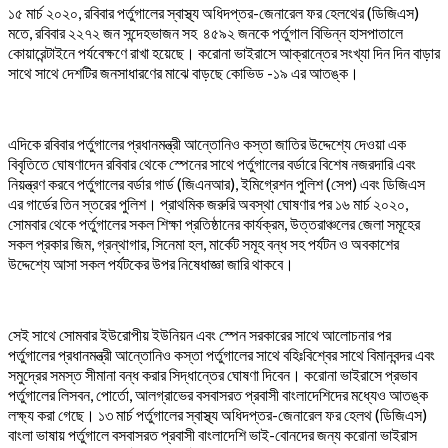
১৫ মার্চ ২০২০, রবিবার পর্তুগালের স্বাস্থ্য অধিদপ্তর-জেনারেল ফর হেলথের (ডিজিএস)
মতে, রবিবার ২২৭২ জন সন্দেহভাজন সহ ৪৫৯২ জনকে পর্তুগাল বিভিন্ন হাসপাতালে
কোয়ারেন্টাইনে পর্যবেক্ষণে রাখা হয়েছে। করোনা ভাইরাসে আক্রান্তের সংখ্যা দিন দিন বাড়ার
সাথে সাথে দেশটির জনসাধারণের মাঝে বাড়ছে কোভিড -১৯ এর আতঙ্ক।
এদিকে রবিবার পর্তুগালের প্রধানমন্ত্রী আন্তোনিও কস্তা জাতির উদ্দেশ্যে দেওয়া এক
বিবৃতিতে ঘোষণাদেন রবিবার থেকে স্পেনের সাথে পর্তুগালের বর্ডারে বিশেষ নজরদারি এবং
নিয়ন্ত্রণ করবে পর্তুগালের বর্ডার গার্ড (জিএনআর), ইমিগ্রেশন পুলিশ (সেপ) এবং ডিজিএস
এর গার্ডের তিন স্তরের পুলিশ। প্রাথমিক জরুরি অবস্থা ঘোষণার পর ১৬ মার্চ ২০২০,
সোমবার থেকে পর্তুগালের সকল শিক্ষা প্রতিষ্ঠানের কার্যক্রম, উত্তরাঞ্চলের জেলা সমূহের
সকল প্রকার জিম, গ্রন্থাগার, সিনেমা হল, মার্কেট সমূহ বন্ধ সহ পর্যটন ও অবকাশের
উদ্দেশ্যে আসা সকল পর্যটকের উপর নিষেধাজ্ঞা জারি থাকবে।
সেই সাথে সোমবার ইউরোপীয় ইউনিয়ন এবং স্পেন সরকারের সাথে আলোচনার পর
পর্তুগালের প্রধানমন্ত্রী আন্তোনিও কস্তা পর্তুগালের সাথে বহিঃবিশ্বের সাথে বিমানবন্দর এবং
সমুদ্রের সমস্ত সীমানা বন্ধ করার সিদ্ধান্তের ঘোষণা দিবেন। করোনা ভাইরাসে প্রভাব
পর্তুগালের লিসবন, পোর্তো, আলগ্রাভের বসবাসরত প্রবাসী বাংলাদেশিদের মধ্যেও আতঙ্ক
লক্ষ্য করা গেছে। ১৩ মার্চ পর্তুগালের স্বাস্থ্য অধিদপ্তর-জেনারেল ফর হেলথ (ডিজিএস)
বাংলা ভাষায় পর্তুগালে বসবাসরত প্রবাসী বাংলাদেশি ভাই-বোনদের জন্য করোনা ভাইরাস