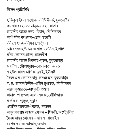
বিদেশ প্রতিনিধি
–
,
হাকিকুল
ইসলাম
খোকন
নিউ
ইয়র্ক
যুক্তরাষ্ট্র
,
আনোয়ার
হোসেন
মামুন-
দোহা
কাতার
–
,
জাহাঙ্গীর
আলম
হৃদয়
রিয়াদ
সৌদিআরব
–
,
আখি
সীমা
কাওসার
রোম
ইতালি
–
,
রনি
মোহাম্মদ
লিসবন
পর্তুগাল
–
,
মোঃ
মেসবাহ্
উদ্দিন
আলাল
ভেনিস
ইতালি
মনির হোসেন-মালে, মালদ্বীপ
জাহাঙ্গীর আলম শিকদার-লন্ডন, যুক্তরাজ্য
–
,
জয়দীপ
চট্টোপাধ্যায়
কোলকাতা
ভারত
মহিউল করিম আশিক-দুবাই, ইউএই
.
–
,
সৈয়দ
এম
হোসেন
বাবু
লসএঞ্জেল্স
যুক্তরাষ্ট্র
.
.
-খামিস মুশাইত,
ক
ম
জামাল
উদ্দীন
সৌদিআরব
–
,
অঞ্জন
কুমার
দে
মাস্কাট
ওমান
–
,
কামাল
পারভেজ
অভি
মক্কা
সৌদিআরব
মার্ক রায়- তুলুজ, ফ্রান্স
ওয়াসিম আকরাম-বৈরুত, লেবানন
আবুল কালাম আজাদ খোকন – সিডনি, অস্ট্রেলিয়া
সৈয়দ মামুন হোসেন – মানামা, বাহরাইন
রাশেদ কাদের, আম্মান, জর্ডান