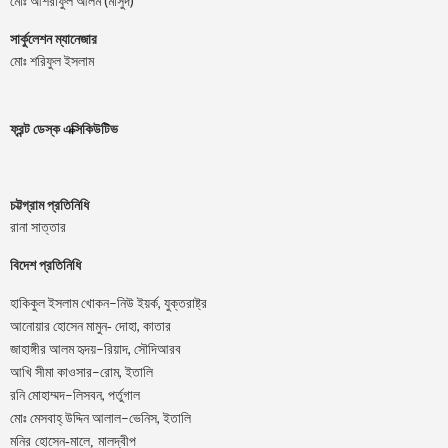
মোঃ আশরাফুল আলম (মাসুদ)
সার্কুলেশন ম্যানেজার
মোঃ শরিফুল ইসলাম
ফ্রন্ট ডেস্ক এক্সিকিউটিভ
চট্টগ্রাম প্রতিনিধি
রানা সাত্তার
বিদেশ প্রতিনিধি
–
,
হাকিকুল
ইসলাম
খোকন
নিউ
ইয়র্ক
যুক্তরাষ্ট্র
,
আনোয়ার
হোসেন
মামুন-
দোহা
কাতার
–
,
জাহাঙ্গীর
আলম
হৃদয়
রিয়াদ
সৌদিআরব
–
,
আখি
সীমা
কাওসার
রোম
ইতালি
–
,
রনি
মোহাম্মদ
লিসবন
পর্তুগাল
–
,
মোঃ
মেসবাহ্
উদ্দিন
আলাল
ভেনিস
ইতালি
মনির হোসেন-মালে, মালদ্বীপ