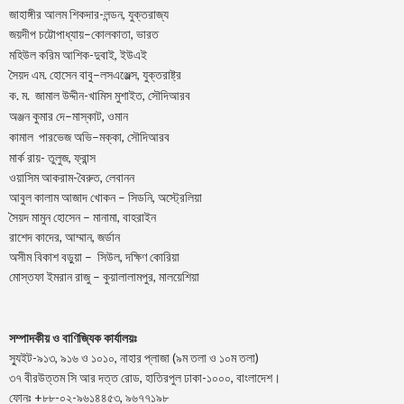
জাহাঙ্গীর আলম শিকদার-লন্ডন, যুক্তরাজ্য
–
,
জয়দীপ
চট্টোপাধ্যায়
কোলকাতা
ভারত
মহিউল করিম আশিক-দুবাই, ইউএই
.
–
,
সৈয়দ
এম
হোসেন
বাবু
লসএঞ্জেল্স
যুক্তরাষ্ট্র
.
.
-খামিস মুশাইত,
ক
ম
জামাল
উদ্দীন
সৌদিআরব
–
,
অঞ্জন
কুমার
দে
মাস্কাট
ওমান
–
,
কামাল
পারভেজ
অভি
মক্কা
সৌদিআরব
মার্ক রায়- তুলুজ, ফ্রান্স
ওয়াসিম আকরাম-বৈরুত, লেবানন
আবুল কালাম আজাদ খোকন – সিডনি, অস্ট্রেলিয়া
সৈয়দ মামুন হোসেন – মানামা, বাহরাইন
রাশেদ কাদের, আম্মান, জর্ডান
অসীম বিকাশ বড়ুয়া – সিউল, দক্ষিণ কোরিয়া
মোস্তফা ইমরান রাজু – কুয়ালালামপুর, মালয়েশিয়া
সম্পাদকীয় ও বাণিজ্যিক কার্যালয়ঃ
স্যুইট-৯১৩, ৯১৬ ও ১০১০, নাহার প্লাজা (৯ম তলা ও ১০ম তলা)
৩৭ বীরউত্তম সি আর দত্ত রোড, হাতিরপুল ঢাকা-১০০০, বাংলাদেশ।
ফোনঃ +৮৮-০২-৯৬১৪৪৫৩, ৯৬৭৭১৯৮