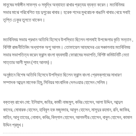
মানুষের সর্বাঙ্গীন সাফল্য ও সমৃদ্ধি অব্যাহত রাখার প্রত্যয় ব্যক্ত করেন। মতবিনিময়
সভার মাঝে পরিবেশিত হয় দুপুরের খাবার। হরেক পদের মুখরোচক বাঙালি খাবার খেয়ে সবাই
তৃপ্তি ঢেকুর তুলতে থাকেন।
মতবিনিময় সভায় প্রধান অতিথি হিসেবে উপস্থিত ছিলেন লালমাই উপজেলার কৃতি সন্তান ,
বিশিষ্ট রাজনীতিবিদ অধ্যাপক অপু আলম। তোফায়েল আহমদের এর সঞ্চালনায় মতবিনিময়
সভার সভাপতিত্ব করেন ফ্রান্স বাংলা ব্যবসায়ী ফোরামের সভাপতি, বিশিষ্ট কমিউনিটি নেতা
সাত্তার আলী সুমন (শাহ আলম)।
অনুষ্ঠানে বিশেষ অতিথি হিসেবে উপস্থিত ছিলেন ফ্রান্স বাংলা প্রেসক্লাবের সাধারণ
সম্পাদক আব্দুল মালেক হিমু, সিনিয়র সাংবাদিক দেলওয়ার হোসেন সেলিম।
বক্তব্য রাখেন মো: ইলিয়াস, জহির, কাজী নাজমুল, কবির হোসেন, আলা উদ্দিন, আব্দুল
কাদের, মোবারক হোসেন, হাবিবুল হক মজুমদার, আবুল হোসেন, মাসুদুর রহমান, রনি, জাকির,
মাহিন, আবু তাহের, নোমান, কবির, বিল্লাল হোসেন, আলমগীর হোসেন, বাবুল হোসেন, কামাল
উদ্দিন প্রমুখ।