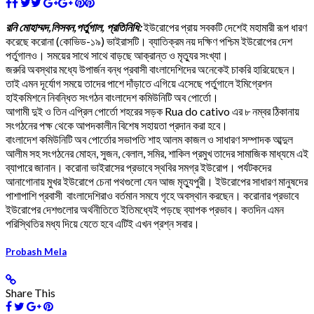
রনি মোহাম্মদ,লিসবন,পর্তুগাল, প্রতিনিধি:
ইউরোপের প্রায় সবকটি দেশেই মহামারী রূপ ধারণ
করেছে করোনা (কোভিড-১৯) ভাইরাসটি। ব্যাতিক্রম নয় দক্ষিণ পশ্চিম ইউরোপের দেশ
পর্তুগালও। সময়ের সাথে সাথে বাড়ছে আক্রান্ত ও মৃত্যুর সংখ্যা।
জরুরি অবস্থার মধ্যে উপার্জন বন্ধ প্রবাসী বাংলাদেশিদের অনেকেই চাকরি হারিয়েছেন।
তাই এমন দূর্যোগ সময়ে তাদের পাশে দাঁড়াতে এগিয়ে এসেছে পর্তুগালে ইমিগ্রেশন
হাইকমিশনে নিবন্ধিত সংগঠন বাংলাদেশ কমিউনিটি অব পোর্তো।
আগামী দুই ও তিন এপ্রিল পোর্তো শহরের সড়ক Rua do cativo এর ৮ নম্বর ঠিকানায়
সংগঠনের পক্ষ থেকে আপদকালীন বিশেষ সহায়তা প্রদান করা হবে।
বাংলাদেশ কমিউনিটি অব পোর্তোর সভাপতি শাহ আলম কাজল ও সাধারণ সম্পাদক আব্দুল
আলীম সহ সংগঠনের মোহন, সুজন, বেলাল, সমির, শাকিল প্রমুখ তাদের সামাজিক মাধ্যমে এই
ব্যাপারে জানান। করোনা ভাইরাসের প্রভাবে স্থবির সমগ্র ইউরোপ। পর্যটকদের
আনাগোনায় মুখর ইউরোপে চেনা পথগুলো যেন আজ মৃত্যুপুরী। ইউরোপের সাধারণ মানুষদের
পাশাপাশি প্রবাসী বাংলাদেশিরাও বর্তমান সমযে গৃহে অবস্থান করছেন। করোনার প্রভাবে
ইউরোপের দেশগুলোর অর্থনীতিতে ইতিমধ্যেই পড়ছে ব্যাপক প্রভাব। কতদিন এমন
পরিস্থিতির মধ্য দিয়ে যেতে হবে এটিই এখন প্রশ্ন সবার।
Probash Mela
Share This