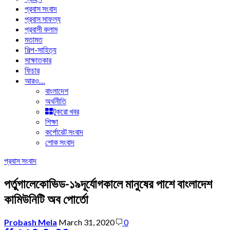
প্রবাস সংবাদ
প্রবাস সাফল্য
প্রবাসী কলাম
মতামত
শিল্প-সাহিত্য
সাক্ষাতকার
ফিচার
আরও…
বাংলাদেশ
অর্থনীতি
টুকরো খবর
শিক্ষা
কর্পোরেট সংবাদ
শোক সংবাদ
প্রবাস সংবাদ
পর্তুগালেকোভিড-১৯দূর্যোগকালে মানুষের পাশে বাংলাদেশ
কামিউনিটি অব পোর্তো
Probash Mela
March 31, 2020
0