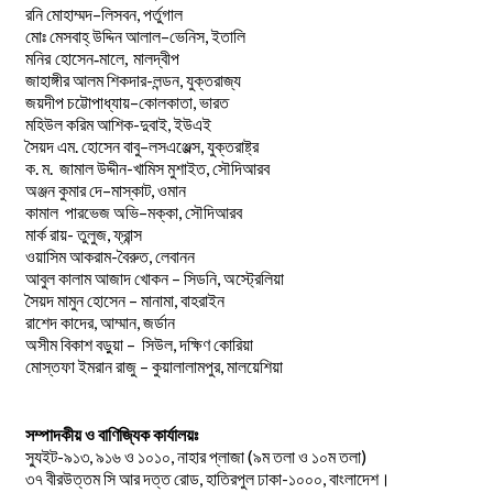
–
,
রনি
মোহাম্মদ
লিসবন
পর্তুগাল
–
,
মোঃ
মেসবাহ্
উদ্দিন
আলাল
ভেনিস
ইতালি
মনির হোসেন-মালে, মালদ্বীপ
জাহাঙ্গীর আলম শিকদার-লন্ডন, যুক্তরাজ্য
–
,
জয়দীপ
চট্টোপাধ্যায়
কোলকাতা
ভারত
মহিউল করিম আশিক-দুবাই, ইউএই
.
–
,
সৈয়দ
এম
হোসেন
বাবু
লসএঞ্জেল্স
যুক্তরাষ্ট্র
.
.
-খামিস মুশাইত,
ক
ম
জামাল
উদ্দীন
সৌদিআরব
–
,
অঞ্জন
কুমার
দে
মাস্কাট
ওমান
–
,
কামাল
পারভেজ
অভি
মক্কা
সৌদিআরব
মার্ক রায়- তুলুজ, ফ্রান্স
ওয়াসিম আকরাম-বৈরুত, লেবানন
আবুল কালাম আজাদ খোকন – সিডনি, অস্ট্রেলিয়া
সৈয়দ মামুন হোসেন – মানামা, বাহরাইন
রাশেদ কাদের, আম্মান, জর্ডান
অসীম বিকাশ বড়ুয়া – সিউল, দক্ষিণ কোরিয়া
মোস্তফা ইমরান রাজু – কুয়ালালামপুর, মালয়েশিয়া
সম্পাদকীয় ও বাণিজ্যিক কার্যালয়ঃ
স্যুইট-৯১৩, ৯১৬ ও ১০১০, নাহার প্লাজা (৯ম তলা ও ১০ম তলা)
৩৭ বীরউত্তম সি আর দত্ত রোড, হাতিরপুল ঢাকা-১০০০, বাংলাদেশ।