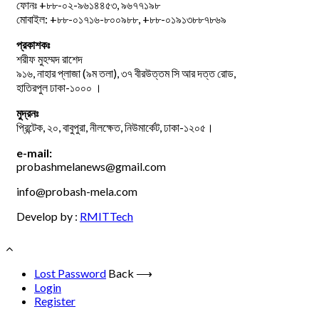
ফোনঃ +৮৮-০২-৯৬১৪৪৫৩, ৯৬৭৭১৯৮
মোবাইল: +৮৮-০১৭১৬-৮০০৯৮৮, +৮৮-০১৯১৩৮৮৭৮৬৯
প্রকাশকঃ
শরীফ মুহম্মদ রাশেদ
৯১৬, নাহার প্লাজা (৯ম তলা), ৩৭ বীরউত্তম সি আর দত্ত রোড,
হাতিরপুল ঢাকা-১০০০ ।
মুদ্রনঃ
প্রিন্টেক, ২০, বাবুপুরা, নীলক্ষেত, নিউমার্কেট, ঢাকা-১২০৫।
e-mail:
probashmelanews@gmail.com
info@probash-mela.com
Develop by :
RMITTech
Lost Password
Back ⟶
Login
Register