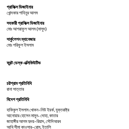
গ্রাফিক্স ডিজাইনার
খোন্দকার শাহিনুর আলম
সহকারী গ্রাফিক্স ডিজাইনার
মোঃ আশরাফুল আলম (মাসুদ)
সার্কুলেশন ম্যানেজার
মোঃ শরিফুল ইসলাম
ফ্রন্ট ডেস্ক এক্সিকিউটিভ
চট্টগ্রাম প্রতিনিধি
রানা সাত্তার
বিদেশ প্রতিনিধি
–
,
হাকিকুল
ইসলাম
খোকন
নিউ
ইয়র্ক
যুক্তরাষ্ট্র
,
আনোয়ার
হোসেন
মামুন-
দোহা
কাতার
–
,
জাহাঙ্গীর
আলম
হৃদয়
রিয়াদ
সৌদিআরব
–
,
আখি
সীমা
কাওসার
রোম
ইতালি