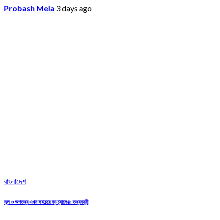
Probash Mela
3 days ago
বাংলাদেশ
ভুল ও অপতথ্য এখন সবচেয়ে বড় চ্যালেঞ্জ: তথ্যমন্ত্রী