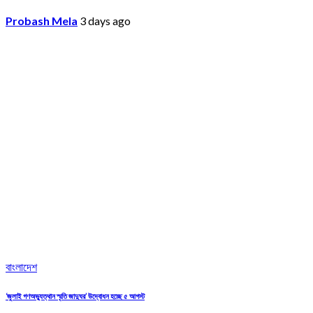
Probash Mela
3 days ago
বাংলাদেশ
‘জুলাই গণঅভ্যুত্থান স্মৃতি জাদুঘর’ উদ্বোধন হচ্ছে ৫ আগস্ট