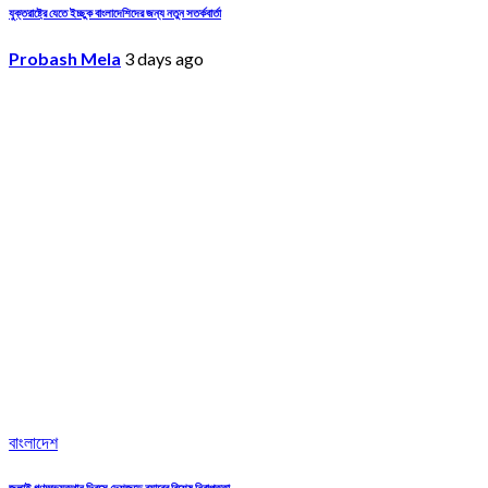
যুক্তরাষ্ট্রে যেতে ইচ্ছুক বাংলাদেশিদের জন্য নতুন সতর্কবার্তা
Probash Mela
3 days ago
বাংলাদেশ
জুলাই গণঅভ্যুত্থান দিবসে দেশজুড়ে র‌্যাবের বিশেষ নিরাপত্তা