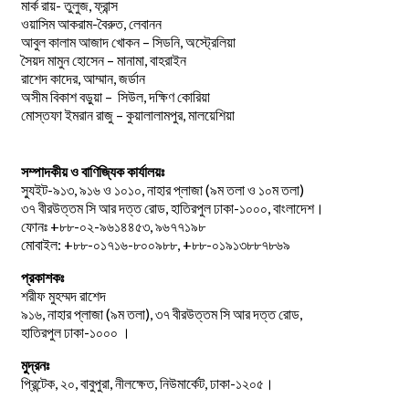
মার্ক রায়- তুলুজ, ফ্রান্স
ওয়াসিম আকরাম-বৈরুত, লেবানন
আবুল কালাম আজাদ খোকন – সিডনি, অস্ট্রেলিয়া
সৈয়দ মামুন হোসেন – মানামা, বাহরাইন
রাশেদ কাদের, আম্মান, জর্ডান
অসীম বিকাশ বড়ুয়া – সিউল, দক্ষিণ কোরিয়া
মোস্তফা ইমরান রাজু – কুয়ালালামপুর, মালয়েশিয়া
সম্পাদকীয় ও বাণিজ্যিক কার্যালয়ঃ
স্যুইট-৯১৩, ৯১৬ ও ১০১০, নাহার প্লাজা (৯ম তলা ও ১০ম তলা)
৩৭ বীরউত্তম সি আর দত্ত রোড, হাতিরপুল ঢাকা-১০০০, বাংলাদেশ।
ফোনঃ +৮৮-০২-৯৬১৪৪৫৩, ৯৬৭৭১৯৮
মোবাইল: +৮৮-০১৭১৬-৮০০৯৮৮, +৮৮-০১৯১৩৮৮৭৮৬৯
প্রকাশকঃ
শরীফ মুহম্মদ রাশেদ
৯১৬, নাহার প্লাজা (৯ম তলা), ৩৭ বীরউত্তম সি আর দত্ত রোড,
হাতিরপুল ঢাকা-১০০০ ।
মুদ্রনঃ
প্রিন্টেক, ২০, বাবুপুরা, নীলক্ষেত, নিউমার্কেট, ঢাকা-১২০৫।