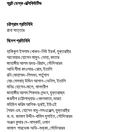
ফ্রন্ট ডেস্ক এক্সিকিউটিভ
চট্টগ্রাম প্রতিনিধি
রানা সাত্তার
বিদেশ প্রতিনিধি
–
,
হাকিকুল
ইসলাম
খোকন
নিউ
ইয়র্ক
যুক্তরাষ্ট্র
,
আনোয়ার
হোসেন
মামুন-
দোহা
কাতার
–
,
জাহাঙ্গীর
আলম
হৃদয়
রিয়াদ
সৌদিআরব
–
,
আখি
সীমা
কাওসার
রোম
ইতালি
–
,
রনি
মোহাম্মদ
লিসবন
পর্তুগাল
–
,
মোঃ
মেসবাহ্
উদ্দিন
আলাল
ভেনিস
ইতালি
মনির হোসেন-মালে, মালদ্বীপ
জাহাঙ্গীর আলম শিকদার-লন্ডন, যুক্তরাজ্য
–
,
জয়দীপ
চট্টোপাধ্যায়
কোলকাতা
ভারত
মহিউল করিম আশিক-দুবাই, ইউএই
.
–
,
সৈয়দ
এম
হোসেন
বাবু
লসএঞ্জেল্স
যুক্তরাষ্ট্র
.
.
-খামিস মুশাইত,
ক
ম
জামাল
উদ্দীন
সৌদিআরব
–
,
অঞ্জন
কুমার
দে
মাস্কাট
ওমান
–
,
কামাল
পারভেজ
অভি
মক্কা
সৌদিআরব