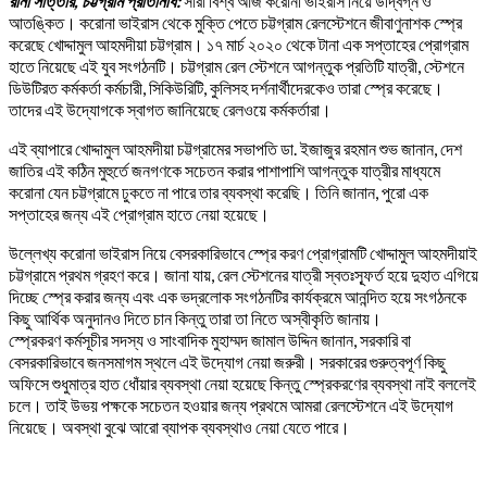
রানা সাত্তার, চট্টগ্রাম প্রতিনিধি:
সারা বিশ্ব আজ করোনা ভাইরাস নিয়ে উদ্বিগ্ন ও
আতঙ্কিত। করোনা ভাইরাস থেকে মুক্তি পেতে চট্টগ্রাম রেলস্টেশনে জীবাণুনাশক স্প্রে
করেছে খোদ্দামুল আহমদীয়া চট্টগ্রাম। ১৭ মার্চ ২০২০ থেকে টানা এক সপ্তাহের প্রোগ্রাম
হাতে নিয়েছে এই যুব সংগঠনটি। চট্টগ্রাম রেল স্টেশনে আগন্তুক প্রতিটি যাত্রী, স্টেশনে
ডিউটিরত কর্মকর্তা কর্মচারী, সিকিউরিটি, কুলিসহ দর্শনার্থীদেরকেও তারা স্প্রে করেছে।
তাদের এই উদ্যোগকে স্বাগত জানিয়েছে রেলওয়ে কর্মকর্তারা।
এই ব্যাপারে খোদ্দামুল আহমদীয়া চট্টগ্রামের সভাপতি ডা. ইজাজুর রহমান শুভ জানান, দেশ
জাতির এই কঠিন মুহুর্তে জনগণকে সচেতন করার পাশাপাশি আগন্তুক যাত্রীর মাধ্যমে
করোনা যেন চট্টগ্রামে ঢুকতে না পারে তার ব্যবস্থা করেছি। তিনি জানান, পুরো এক
সপ্তাহের জন্য এই প্রোগ্রাম হাতে নেয়া হয়েছে।
উল্লেখ্য করোনা ভাইরাস নিয়ে বেসরকারিভাবে স্প্রে করণ প্রোগ্রামটি খোদ্দামুল আহমদীয়াই
চট্টগ্রামে প্রথম গ্রহণ করে। জানা যায়, রেল স্টেশনের যাত্রী স্বতঃস্ফূর্ত হয়ে দুহাত এগিয়ে
দিচ্ছে স্প্রে করার জন্য এবং এক ভদ্রলোক সংগঠনটির কার্যক্রমে আনন্দিত হয়ে সংগঠনকে
কিছু আর্থিক অনুদানও দিতে চান কিন্তু তারা তা নিতে অস্বীকৃতি জানায়।
স্প্রেকরণ কর্মসূচীর সদস্য ও সাংবাদিক মুহাম্মদ জামাল উদ্দিন জানান, সরকারি বা
বেসরকারিভাবে জনসমাগম স্থলে এই উদ্যোগ নেয়া জরুরী। সরকারের গুরুত্বপূর্ণ কিছু
অফিসে শুধুমাত্র হাত ধোঁয়ার ব্যবস্থা নেয়া হয়েছে কিন্তু স্প্রেকরণের ব্যবস্থা নাই বললেই
চলে। তাই উভয় পক্ষকে সচেতন হওয়ার জন্য প্রথমে আমরা রেলস্টেশনে এই উদ্যোগ
নিয়েছে। অবস্থা বুঝে আরো ব্যাপক ব্যবস্থাও নেয়া যেতে পারে।