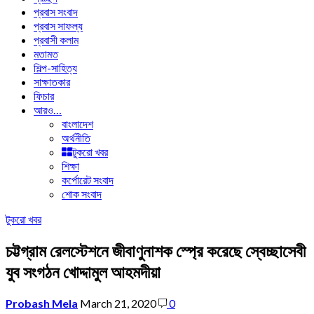
প্রবাস সংবাদ
প্রবাস সাফল্য
প্রবাসী কলাম
মতামত
শিল্প-সাহিত্য
সাক্ষাতকার
ফিচার
আরও…
বাংলাদেশ
অর্থনীতি
টুকরো খবর
শিক্ষা
কর্পোরেট সংবাদ
শোক সংবাদ
টুকরো খবর
চট্টগ্রাম রেলস্টেশনে জীবাণুনাশক স্প্রে করেছে স্বেচ্ছাসেবী
যুব সংগঠন খোদ্দামুল আহমদীয়া
Probash Mela
March 21, 2020
0