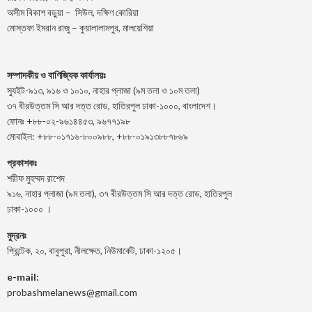
অসীম বিকাশ বড়ুয়া – সিউল, দক্ষিণ কোরিয়া
মোস্তফা ইমরান রাজু – কুয়ালালামপুর, মালয়েশিয়া
সম্পাদকীয় ও বাণিজ্যিক কার্যালয়ঃ
স্যুইট-৯১৩, ৯১৬ ও ১০১০, নাহার প্লাজা (৯ম তলা ও ১০ম তলা)
৩৭ বীরউত্তম সি আর দত্ত রোড, হাতিরপুল ঢাকা-১০০০, বাংলাদেশ।
ফোনঃ +৮৮-০২-৯৬১৪৪৫৩, ৯৬৭৭১৯৮
মোবাইল: +৮৮-০১৭১৬-৮০০৯৮৮, +৮৮-০১৯১৩৮৮৭৮৬৯
প্রকাশকঃ
শরীফ মুহম্মদ রাশেদ
৯১৬, নাহার প্লাজা (৯ম তলা), ৩৭ বীরউত্তম সি আর দত্ত রোড, হাতিরপুল
ঢাকা-১০০০ ।
মুদ্রনঃ
প্রিন্টেক, ২০, বাবুপুরা, নীলক্ষেত, নিউমার্কেট, ঢাকা-১২০৫।
e-mail:
probashmelanews@gmail.com