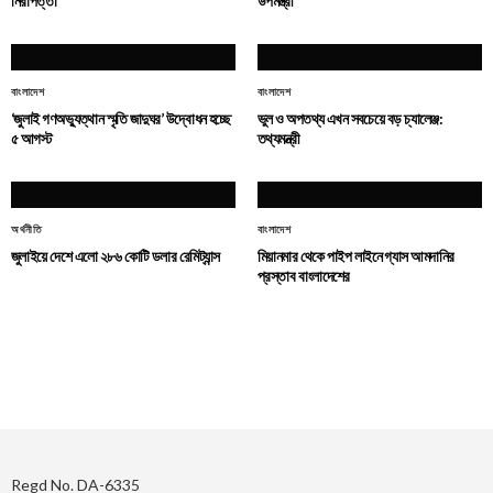
নিরাপত্তা
উপমন্ত্রী
বাংলাদেশ
বাংলাদেশ
‘জুলাই গণঅভ্যুত্থান স্মৃতি জাদুঘর’ উদ্বোধন হচ্ছে
ভুল ও অপতথ্য এখন সবচেয়ে বড় চ্যালেঞ্জ:
৫ আগস্ট
তথ্যমন্ত্রী
অর্থনীতি
বাংলাদেশ
জুলাইয়ে দেশে এলো ২৮৬ কোটি ডলার রেমিট্যান্স
মিয়ানমার থেকে পাইপ লাইনে গ্যাস আমদানির
প্রস্তাব বাংলাদেশের
Regd No. DA-6335