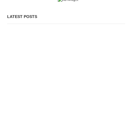
LATEST POSTS
জাতিসংঘ অধিবেশনে অংশ নিতে যুক্তরাষ্ট্রে যাচ্ছেন প্রধানমন্ত্রী
PROBASH MELA
3 DAYS AGO