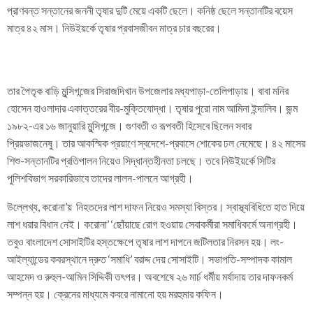
প্রাণবন্ত সন্তানের জননী তৃষার দুটি মেয়ে একটি ছেলে। কনিষ্ঠ ছেলে সন্তানটির বয়েস
মাত্র ৪২ মাস। নিউইয়র্কে তৃষার প্রবাসজীবন মাত্র চার বছরের।
তার পৈতৃক বাড়ি মুন্সিগন্জের সিরাজদিখান উপজেলার মধ্যপাড়া-তেলিপাড়ায়। বাবা মনির
হোসেন হাওলাদার একাত্তরের বীর-মুক্তিযোদ্ধা। তৃষার পুরো নাম আমিনা ইন্দালিব। জন্ম
১৯৮২-এর ১৬ জানুয়ারি মুন্সিগন্জে। গুণবতী ও রূপবতী হিসেবে ছিলেন সবার
প্রিয়ভাজনেষু। তার আকস্মিক প্রয়াণে স্বদেশে-প্রবাসে শোকের ঢল নেমেছে। ৪২ মাসের
শিশু-সন্তানটির প্রতিপালন নিয়েও সিদ্ধান্তহীনতা চলছে। তবে নিউইয়র্কে সিটির
পুলিশবিভাগ সরকারিভাবে তাদের লালন-পালনে আগ্রহী।
উল্লেখ্য, করোনা’য় নিহতদের লাশ দাফন নিয়েও সমস্যা বিস্তর। স্বাস্থ্যবিধিতে হাত দিয়ে
লাশ ধরার বিধান নেই। করোনা’ ‘ছোঁয়াছে রোগ হওয়ায় সেবাকর্মীরা সমাধিকর্মে অনাগ্রহী।
তবুও বাংলাদেশ সোসাইটির হস্তক্ষেপে তৃষার লাশ দাপনে জটিলতার নিরসন হয়। লং-
আইল্যান্ডের কবরস্থানে দ্রুত ‘সমাধি’ বরাদ্দ দেয় সোসাইটি। সভাপতি-সম্পাদক কামাল
আহমেদ ও রুহুল-আমিন সিদ্দিকী তৎপর। অবশেষে ২৬ মার্চ ধর্মীয় মর্যাদায় তার দাফনকর্ম
সম্পন্ন হয়। ক্রেনের মাধ্যমে কবরে নামানো হয় মরহুমার কফিন।