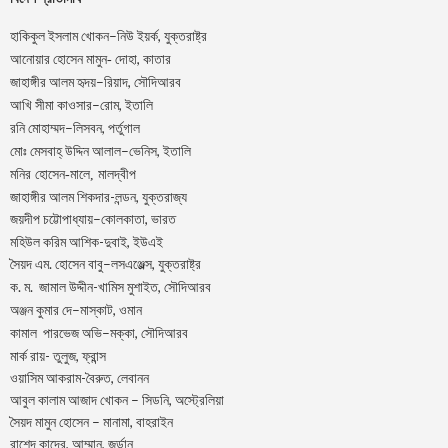
–
,
হাকিকুল
ইসলাম
খোকন
নিউ
ইয়র্ক
যুক্তরাষ্ট্র
,
আনোয়ার
হোসেন
মামুন-
দোহা
কাতার
–
,
জাহাঙ্গীর
আলম
হৃদয়
রিয়াদ
সৌদিআরব
–
,
আখি
সীমা
কাওসার
রোম
ইতালি
–
,
রনি
মোহাম্মদ
লিসবন
পর্তুগাল
–
,
মোঃ
মেসবাহ্
উদ্দিন
আলাল
ভেনিস
ইতালি
মনির হোসেন-মালে, মালদ্বীপ
জাহাঙ্গীর আলম শিকদার-লন্ডন, যুক্তরাজ্য
–
,
জয়দীপ
চট্টোপাধ্যায়
কোলকাতা
ভারত
মহিউল করিম আশিক-দুবাই, ইউএই
.
–
,
সৈয়দ
এম
হোসেন
বাবু
লসএঞ্জেল্স
যুক্তরাষ্ট্র
.
.
-খামিস মুশাইত,
ক
ম
জামাল
উদ্দীন
সৌদিআরব
–
,
অঞ্জন
কুমার
দে
মাস্কাট
ওমান
–
,
কামাল
পারভেজ
অভি
মক্কা
সৌদিআরব
মার্ক রায়- তুলুজ, ফ্রান্স
ওয়াসিম আকরাম-বৈরুত, লেবানন
আবুল কালাম আজাদ খোকন – সিডনি, অস্ট্রেলিয়া
সৈয়দ মামুন হোসেন – মানামা, বাহরাইন
রাশেদ কাদের, আম্মান, জর্ডান