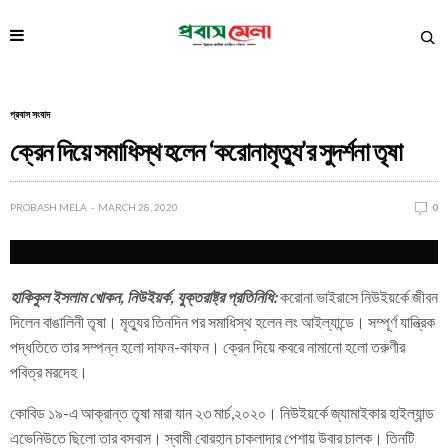
প্রবাস সংবাদ
ক্রেন দিয়ে সমাধিস্থ হলেন ‘করোনামৃত্যু’র সুদর্শনা তৃষা
PROBASH MELA
MARCH 28, 2020
0
হাকিকুল ইসলাম খোকন, নিউইয়র্ক, যুক্তরাষ্ট্র প্রতিনিধি:
করোনা ভাইরাসে নিউইয়র্কে জীবন
দিলেন বাঙালিনী তৃষা। মৃত্যুর তিনদিন পর সমাধিস্থ হলেন লং আইল্যান্ডে। সম্পূর্ণ যান্ত্রিক
পদ্ধতিতে তার সম্পন্ন হলো দাফন-কাফন। ক্রেন দিয়ে কবরে নামানো হলো তরুণীর
পবিত্র মরদেহ।
কোবিড ১৯-এ আক্রান্ত তৃষা মারা যান ২৩ মার্চ,২০২০। নিউইয়র্কে জ্যামাইকার হাইল্যান্ড
এভেনিউতে ছিলো তার বসবাস। স্বামী বোরহান চাকলাদার পেশায় উবার চালক। তিনটি