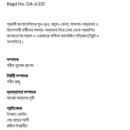
Regd No. DA-6335
প্রবাসী বাংলাদেশিদের সুখ-দুঃখ, আনন্দ-বেদনা, সাফল্য-সম্ভাবনা ও
বিদেশগামী কর্মীদের সমস্যা-সম্ভাবনা নিয়ে ঢাকা থেকে প্রকাশিত
বাংলাদেশের প্রথম ও একমাত্র পাক্ষিক ম্যাগাজিন পত্রিকা (প্রিন্ট ও
অনলাইন)।
সম্পাদক
শরীফ মুহম্মদ রাশেদ
নির্বাহী সম্পাদক
শহীদ রাজু
ব্যবস্থাপনা সম্পাদক
সাবেরা আক্তার সুখী
প্রতিবেদক
ইসরাত জেবিন
মোঃ বাছের আলী
রাজিব ইব্রাহীম