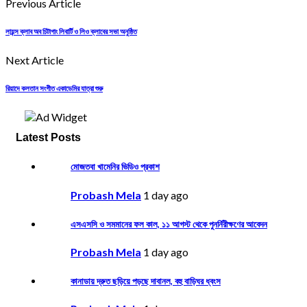
Previous Article
লায়ন্স ক্লাব অব চিটাগাং লিবার্টি ও লিও ক্লাবের সভা অনুষ্ঠিত
Next Article
রিয়াদে কলতান সংগীত একাডেমির যাত্রা শুরু
Latest Posts
মোজতবা খামেনির ভিডিও প্রকাশ
Probash Mela
1 day ago
এসএসসি ও সমমানের ফল কাল, ১১ আগস্ট থেকে পুনর্নিরীক্ষণের আবেদন
Probash Mela
1 day ago
কানাডায় দ্রুত ছড়িয়ে পড়ছে দাবানল, বহু বাড়িঘর ধ্বংস