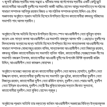
৭ জুলাই রবিবার স্থানীয় সময় সন্ধ্যা ৯ ঘটিকার সময় বার্সেলোনার স্থানীয় একটি রেস্টুরেন্টে
কাতালোনীয়া আওয়ামী যুবলীগের সভাপতি কাজী আমির হোসেন আমুর সভাপতিত্বে সংগঠনের
সাধারণ সম্পাদক আনিসুর রহমান বিজয় ও সাংগঠনিক সম্পাদক ছালাহ উদ্দিন এর যৌথ
সঞ্চালনায় অনুষ্ঠানে প্রধান অতিথি হিসেবে উপস্থিত ছিলেন কাতালোনীয়া বঙ্গবন্ধু পরিষদের
সভাপতি শাহ আলম স্বাধীন।
অনুষ্ঠানে বিশেষ অতিথি হিসেবে উপস্থিত ছিলেন স্পেন আওয়ামীলীগ নেতা মুহিবুল হাসান
কয়েস এবং সান্তা কলমা আওয়ামীলীগ এর সভাপতি নাজমুল আলম শফি।এছাড়াও যুবলীগের
মিলনমেলায় অন্যানের মধ্যে অতিথি হিসেবে উপস্থিত ছিলেন সান্তাকলমা আওয়ামীলীগের
সাধারণ সম্পাদক মোকলেছুর রহমান নাসিম, সান্তাকলমা আওয়ামীলীগ নেতা মিজানুর রহমান,
বঙ্গবন্ধু পরিষদ কাতালোনীয়ার সহ সভাপতি হানিফ শরিফ, কাতালোনীয়া স্বেচ্ছাসেবক লীগের
সভাপতি নজরুল ইসলাম, কাতালোনীয়া আওয়ামী যুলীগের উপদেষ্টা বিশিষ্ট ব্যবসায়ী করিম
উদ্দিন, আওয়ামীলীগ নেতা কামরুল মোহাম্মদ।
অনুষ্ঠানে শুভেচ্ছা বক্তব্য রাখেন কাতালোনীয়া যুবলীগ নেতা জাফর হোসাইন, যুবলীগ নেতা
উজ্জ্বল হাসান, কাতালোনীয়া যুবলীগের সহ সভাপতি নুরু ভুইয়া, কাতালোনীয়া যুবলীগ নেতা
মিজানুর রহমান, কাতালোনীয়া যুলীগ নেতা রবিউল হাসান, যুবলীগ নেতা পেয়ার আলী, যুবলীগ
নেতা ইদ্রিস হাওলাদার, যুবলীগ নেত্রী বীর মুক্তিযোদ্ধার সন্তান জিনাত সুলতানা,
কাতালোনীয়া যুবলীগ নেতা মুকিত হোসেন প্রমুখ।
অনুষ্ঠানের প্রধান অতিথি তার বক্তব্যে বর্তমান আওয়ামীলীগ সরকারের বিভিন্ন উন্নয়নমূলক