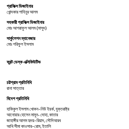
গ্রাফিক্স ডিজাইনার
খোন্দকার শাহিনুর আলম
সহকারী গ্রাফিক্স ডিজাইনার
মোঃ আশরাফুল আলম (মাসুদ)
সার্কুলেশন ম্যানেজার
মোঃ শরিফুল ইসলাম
ফ্রন্ট ডেস্ক এক্সিকিউটিভ
চট্টগ্রাম প্রতিনিধি
রানা সাত্তার
বিদেশ প্রতিনিধি
–
,
হাকিকুল
ইসলাম
খোকন
নিউ
ইয়র্ক
যুক্তরাষ্ট্র
,
আনোয়ার
হোসেন
মামুন-
দোহা
কাতার
–
,
জাহাঙ্গীর
আলম
হৃদয়
রিয়াদ
সৌদিআরব
–
,
আখি
সীমা
কাওসার
রোম
ইতালি