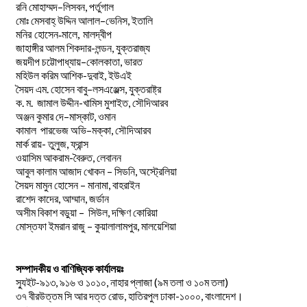
–
,
রনি
মোহাম্মদ
লিসবন
পর্তুগাল
–
,
মোঃ
মেসবাহ্
উদ্দিন
আলাল
ভেনিস
ইতালি
মনির হোসেন-মালে, মালদ্বীপ
জাহাঙ্গীর আলম শিকদার-লন্ডন, যুক্তরাজ্য
–
,
জয়দীপ
চট্টোপাধ্যায়
কোলকাতা
ভারত
মহিউল করিম আশিক-দুবাই, ইউএই
.
–
,
সৈয়দ
এম
হোসেন
বাবু
লসএঞ্জেল্স
যুক্তরাষ্ট্র
.
.
-খামিস মুশাইত,
ক
ম
জামাল
উদ্দীন
সৌদিআরব
–
,
অঞ্জন
কুমার
দে
মাস্কাট
ওমান
–
,
কামাল
পারভেজ
অভি
মক্কা
সৌদিআরব
মার্ক রায়- তুলুজ, ফ্রান্স
ওয়াসিম আকরাম-বৈরুত, লেবানন
আবুল কালাম আজাদ খোকন – সিডনি, অস্ট্রেলিয়া
সৈয়দ মামুন হোসেন – মানামা, বাহরাইন
রাশেদ কাদের, আম্মান, জর্ডান
অসীম বিকাশ বড়ুয়া – সিউল, দক্ষিণ কোরিয়া
মোস্তফা ইমরান রাজু – কুয়ালালামপুর, মালয়েশিয়া
সম্পাদকীয় ও বাণিজ্যিক কার্যালয়ঃ
স্যুইট-৯১৩, ৯১৬ ও ১০১০, নাহার প্লাজা (৯ম তলা ও ১০ম তলা)
৩৭ বীরউত্তম সি আর দত্ত রোড, হাতিরপুল ঢাকা-১০০০, বাংলাদেশ।