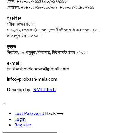
ফোনঃ +৮৮-০২-৯৬১৪৪৫৩, ৯৬৭৭১৯৮
মোবাইল: +৮৮-০১৭১৬-৮০০৯৮৮, +৮৮-০১৯১৩৮৮৭৮৬৯
প্রকাশকঃ
শরীফ মুহম্মদ রাশেদ
৯১৬, নাহার প্লাজা (৯ম তলা), ৩৭ বীরউত্তম সি আর দত্ত রোড,
হাতিরপুল ঢাকা-১০০০ ।
মুদ্রনঃ
প্রিন্টেক, ২০, বাবুপুরা, নীলক্ষেত, নিউমার্কেট, ঢাকা-১২০৫।
e-mail:
probashmelanews@gmail.com
info@probash-mela.com
Develop by :
RMITTech
Lost Password
Back ⟶
Login
Register