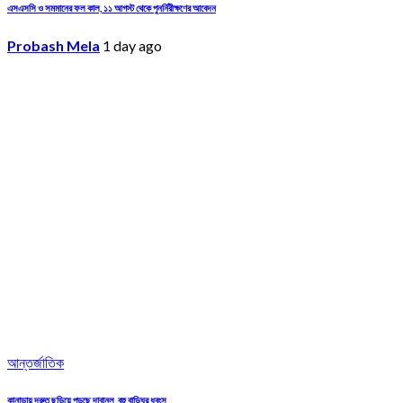
এসএসসি ও সমমানের ফল কাল, ১১ আগস্ট থেকে পুনর্নিরীক্ষণের আবেদন
Probash Mela
1 day ago
আন্তর্জাতিক
কানাডায় দ্রুত ছড়িয়ে পড়ছে দাবানল, বহু বাড়িঘর ধ্বংস