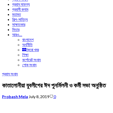
প্রবাস সাফল্য
প্রবাসী কলাম
মতামত
শিল্প-সাহিত্য
সাক্ষাতকার
ফিচার
আরও…
বাংলাদেশ
অর্থনীতি
টুকরো খবর
শিক্ষা
কর্পোরেট সংবাদ
শোক সংবাদ
প্রবাস সংবাদ
কাতালোনীয়া যুবলীগের ঈদ পুনর্মিলনী ও কর্মী সভা অনুষ্ঠিত
Probash Mela
July 8, 2019
0