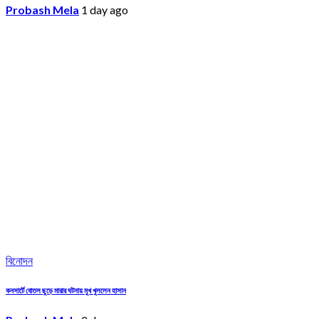
Probash Mela
1 day ago
বিনোদন
কনসার্টে বোতল ছুড়ে মারার ঘটনায় মুখ খুললেন হাসান