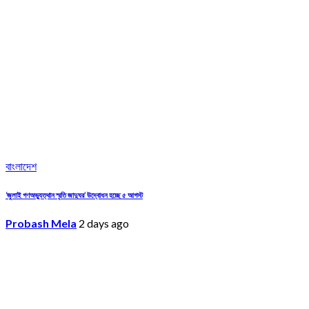
বাংলাদেশ
‘জুলাই গণঅভ্যুত্থান স্মৃতি জাদুঘর’ উদ্বোধন হচ্ছে ৫ আগস্ট
Probash Mela
2 days ago