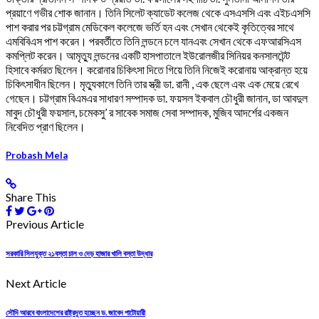
প্রয়াণে গভীর শোক জানান। তিনি সিলেট ক্যাডেট কলেজ থেকে এসএসসি এবং এইচএসসি
পাশ করার পর চট্টগ্রাম মেডিকেল কলেজে ভর্তি হন এবং সেখান থেকেই কৃতিত্বের সাথে
এমবিবিএস পাশ করেন। পরবর্তীতে তিনি লন্ডনে চলে যানএবং সেখান থেকে এফআরসিএস
কমপ্লিট করেন। আমৃত্যু লন্ডনের একটি হাসপাতালে ইউরোলজীর সিনিয়র কনসালটেন্ট
হিসাবে কর্মরত ছিলেন। করোনার চিকিৎসা দিতে গিয়ে তিনি নিজেই করোনায় আক্রান্ত হয়ে
চিকিৎসাধীন ছিলেন। মৃত্যুকালে তিনি তার স্ত্রী ডা. রানী , এক ছেলে এবং এক মেয়ে রেখে
গেছেন। চট্টগ্রাম বিএমএর সাধারণ সম্পাদক ডা. ফয়সল ইকবাল চৌধুরী জানান, ডা আবদুল
মাবুদ চৌধুরী ফয়সাল, চমেকসু’ র সাবেক সমাজ সেবা সম্পাদক, মুজিব আদর্শের একজন
নিবেদিত প্রাণ ছিলেন।
Probash Mela
Share This
Previous Article
সরকারি সিলযুক্ত ২১বস্তা চাল ও দেড় হাজার খালি বস্তা উদ্ধার
Next Article
সৌদি আরবে বাংলাদেশের রাষ্ট্রদূত হচ্ছেন ড. জাবেদ পাটোয়ারী