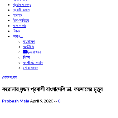
প্রবাস সাফল্য
প্রবাসী কলাম
মতামত
শিল্প-সাহিত্য
সাক্ষাতকার
ফিচার
আরও…
বাংলাদেশ
অর্থনীতি
টুকরো খবর
শিক্ষা
কর্পোরেট সংবাদ
শোক সংবাদ
শোক সংবাদ
করোনায় লন্ডন প্রবাসী বাংলাদেশি ডা. ফয়সালের মৃত্যু
Probash Mela
April 9, 2020
0