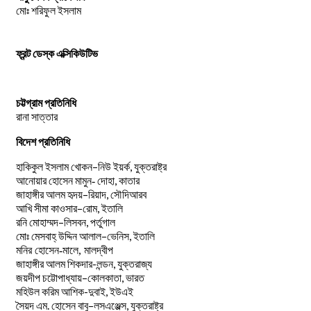
মোঃ শরিফুল ইসলাম
ফ্রন্ট ডেস্ক এক্সিকিউটিভ
চট্টগ্রাম প্রতিনিধি
রানা সাত্তার
বিদেশ প্রতিনিধি
–
,
হাকিকুল
ইসলাম
খোকন
নিউ
ইয়র্ক
যুক্তরাষ্ট্র
,
আনোয়ার
হোসেন
মামুন-
দোহা
কাতার
–
,
জাহাঙ্গীর
আলম
হৃদয়
রিয়াদ
সৌদিআরব
–
,
আখি
সীমা
কাওসার
রোম
ইতালি
–
,
রনি
মোহাম্মদ
লিসবন
পর্তুগাল
–
,
মোঃ
মেসবাহ্
উদ্দিন
আলাল
ভেনিস
ইতালি
মনির হোসেন-মালে, মালদ্বীপ
জাহাঙ্গীর আলম শিকদার-লন্ডন, যুক্তরাজ্য
–
,
জয়দীপ
চট্টোপাধ্যায়
কোলকাতা
ভারত
মহিউল করিম আশিক-দুবাই, ইউএই
.
–
,
সৈয়দ
এম
হোসেন
বাবু
লসএঞ্জেল্স
যুক্তরাষ্ট্র