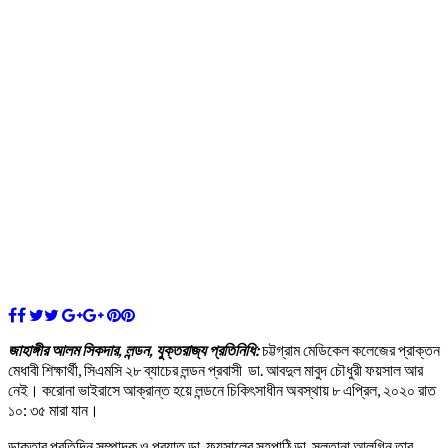
জাহাঙ্গীর আলম সিকদার, লন্ডন, যুক্তরাজ্য প্রতিনিধি:
চট্টগ্রাম মেডিকেল কলেজের প্রাক্তন
মেধাবী শিক্ষার্থী, সিএমসি ২৮ ব্যাচের লন্ডন প্রবাসী ডা. আবদুল মাবুদ চৌধুরী ফয়সাল আর
নেই। করোনা ভাইরাসে আক্রান্ত হয়ে লন্ডনে চিকিৎসাধীন অবস্থায় ৮ এপ্রিল, ২০২০ রাত
১০: ৩৫ মারা যান।
ডাক্তার প্রতিদিন সম্পাদক ও প্রয়াত ডা. ফয়সালের সহপাঠি ডা. সুলতানা আলগিন তার