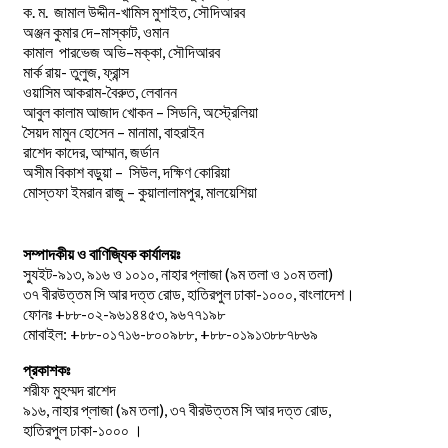
.
.
-খামিস মুশাইত,
ক
ম
জামাল
উদ্দীন
সৌদিআরব
–
,
অঞ্জন
কুমার
দে
মাস্কাট
ওমান
–
,
কামাল
পারভেজ
অভি
মক্কা
সৌদিআরব
মার্ক রায়- তুলুজ, ফ্রান্স
ওয়াসিম আকরাম-বৈরুত, লেবানন
আবুল কালাম আজাদ খোকন – সিডনি, অস্ট্রেলিয়া
সৈয়দ মামুন হোসেন – মানামা, বাহরাইন
রাশেদ কাদের, আম্মান, জর্ডান
অসীম বিকাশ বড়ুয়া – সিউল, দক্ষিণ কোরিয়া
মোস্তফা ইমরান রাজু – কুয়ালালামপুর, মালয়েশিয়া
সম্পাদকীয় ও বাণিজ্যিক কার্যালয়ঃ
স্যুইট-৯১৩, ৯১৬ ও ১০১০, নাহার প্লাজা (৯ম তলা ও ১০ম তলা)
৩৭ বীরউত্তম সি আর দত্ত রোড, হাতিরপুল ঢাকা-১০০০, বাংলাদেশ।
ফোনঃ +৮৮-০২-৯৬১৪৪৫৩, ৯৬৭৭১৯৮
মোবাইল: +৮৮-০১৭১৬-৮০০৯৮৮, +৮৮-০১৯১৩৮৮৭৮৬৯
প্রকাশকঃ
শরীফ মুহম্মদ রাশেদ
৯১৬, নাহার প্লাজা (৯ম তলা), ৩৭ বীরউত্তম সি আর দত্ত রোড,
হাতিরপুল ঢাকা-১০০০ ।