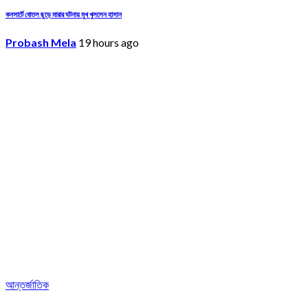
কনসার্টে বোতল ছুড়ে মারার ঘটনায় মুখ খুললেন হাসান
Probash Mela
19 hours ago
আন্তর্জাতিক