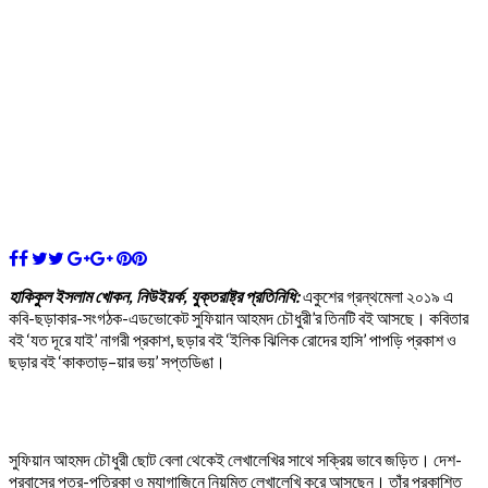
হাকিকুল ইসলাম খোকন, নিউইয়র্ক, যুক্তরাষ্ট্র প্রতিনিধি:
একুশের গ্রন্থমেলা ২০১৯ এ
কবি-ছড়াকার-সংগঠক-এডভোকেট সুফিয়ান আহমদ চৌধুরী’র তিনটি বই আসছে। কবিতার
বই ‘যত দূরে যাই’ নাগরী প্রকাশ, ছড়ার বই ‘ইলিক ঝিলিক রোদের হাসি’ পাপড়ি প্রকাশ ও
ছড়ার বই ‘কাকতাড়–য়ার ভয়’ সপ্তডিঙা।
সুফিয়ান আহমদ চৌধুরী ছোট বেলা থেকেই লেখালেখির সাথে সক্রিয় ভাবে জড়িত। দেশ-
প্রবাসের পত্র-পত্রিকা ও ম্যাগাজিনে নিয়মিত লেখালেখি করে আসছেন। তাঁর প্রকাশিত