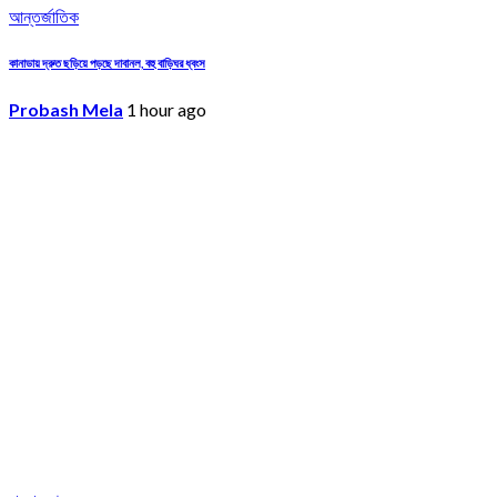
আন্তর্জাতিক
কানাডায় দ্রুত ছড়িয়ে পড়ছে দাবানল, বহু বাড়িঘর ধ্বংস
Probash Mela
1 hour ago