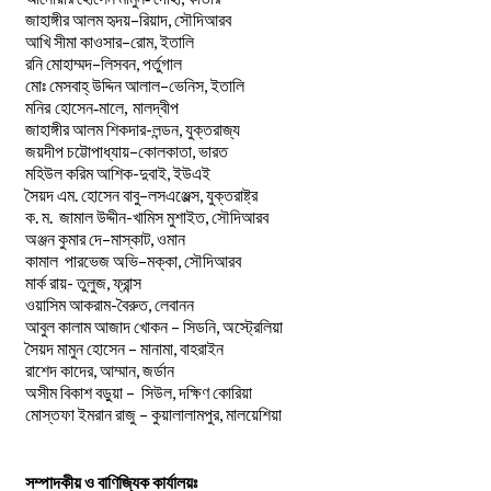
–
,
জাহাঙ্গীর
আলম
হৃদয়
রিয়াদ
সৌদিআরব
–
,
আখি
সীমা
কাওসার
রোম
ইতালি
–
,
রনি
মোহাম্মদ
লিসবন
পর্তুগাল
–
,
মোঃ
মেসবাহ্
উদ্দিন
আলাল
ভেনিস
ইতালি
মনির হোসেন-মালে, মালদ্বীপ
জাহাঙ্গীর আলম শিকদার-লন্ডন, যুক্তরাজ্য
–
,
জয়দীপ
চট্টোপাধ্যায়
কোলকাতা
ভারত
মহিউল করিম আশিক-দুবাই, ইউএই
.
–
,
সৈয়দ
এম
হোসেন
বাবু
লসএঞ্জেল্স
যুক্তরাষ্ট্র
.
.
-খামিস মুশাইত,
ক
ম
জামাল
উদ্দীন
সৌদিআরব
–
,
অঞ্জন
কুমার
দে
মাস্কাট
ওমান
–
,
কামাল
পারভেজ
অভি
মক্কা
সৌদিআরব
মার্ক রায়- তুলুজ, ফ্রান্স
ওয়াসিম আকরাম-বৈরুত, লেবানন
আবুল কালাম আজাদ খোকন – সিডনি, অস্ট্রেলিয়া
সৈয়দ মামুন হোসেন – মানামা, বাহরাইন
রাশেদ কাদের, আম্মান, জর্ডান
অসীম বিকাশ বড়ুয়া – সিউল, দক্ষিণ কোরিয়া
মোস্তফা ইমরান রাজু – কুয়ালালামপুর, মালয়েশিয়া
সম্পাদকীয় ও বাণিজ্যিক কার্যালয়ঃ