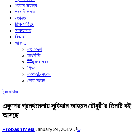
প্রবাস সাফল্য
প্রবাসী কলাম
মতামত
শিল্প-সাহিত্য
সাক্ষাতকার
ফিচার
আরও…
বাংলাদেশ
অর্থনীতি
টুকরো খবর
শিক্ষা
কর্পোরেট সংবাদ
শোক সংবাদ
টুকরো খবর
একুশের গ্রন্থমেলায় সুফিয়ান আহমদ চৌধুরী’র তিনটি বই
আসছে
Probash Mela
January 24, 2019
0