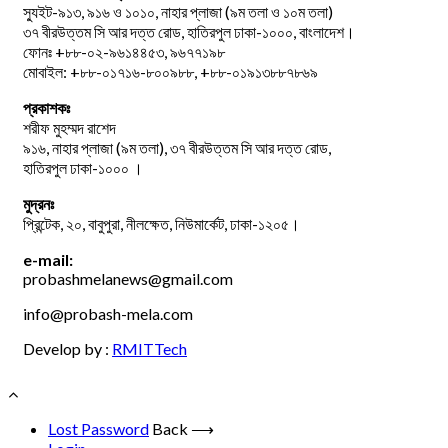
স্যুইট-৯১৩, ৯১৬ ও ১০১০, নাহার প্লাজা (৯ম তলা ও ১০ম তলা)
৩৭ বীরউত্তম সি আর দত্ত রোড, হাতিরপুল ঢাকা-১০০০, বাংলাদেশ।
ফোনঃ +৮৮-০২-৯৬১৪৪৫৩, ৯৬৭৭১৯৮
মোবাইল: +৮৮-০১৭১৬-৮০০৯৮৮, +৮৮-০১৯১৩৮৮৭৮৬৯
প্রকাশকঃ
শরীফ মুহম্মদ রাশেদ
৯১৬, নাহার প্লাজা (৯ম তলা), ৩৭ বীরউত্তম সি আর দত্ত রোড,
হাতিরপুল ঢাকা-১০০০ ।
মুদ্রনঃ
প্রিন্টেক, ২০, বাবুপুরা, নীলক্ষেত, নিউমার্কেট, ঢাকা-১২০৫।
e-mail:
probashmelanews@gmail.com
info@probash-mela.com
Develop by :
RMITTech
Lost Password
Back ⟶