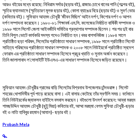
আরও বইয়ের মধ্যে রয়েছে: নিধিরাম সর্দার (ছড়ার বই), রাজার চোখে বানের পানি (গল্পের বই),
স্মৃতির ক্যানভাসে (স্মৃতিচারণ মূলক ছড়ার বই), কোলা ব্যাঙের বিয়ে (ছড়ার বই) ও সুবর্ণ ভোর
(কবিতার বই)। সুফিয়ান আহমদ চৌধুরী ‘জীবন মিছিল’ আইন দর্পণ, কিশোর দর্পণ ও আপন
দর্পণ সম্পাদনা করেছেন। ১৯৮০-৮১ শিক্ষাবর্ষ এম.সি. কলেজের নির্বাচিত বার্ষিকী সম্পাদক ও
১৯৯৮ সালে সিলেট জেলা আইনজীবি সমিতির গ্রন্থাগার সম্পাদক ছিলেন। পর পর দুই বার
তিনি বিপুল ভোটে কার্যকরি সদস্য পদেও নির্বাচিত হন।খবর বাপসনিঊজ।১৯৮৪ সালে
প্রতিষ্ঠিত ছড়া পরিষদ, সিলেটের প্রতিষ্ঠাতা সাধারণ সম্পাদক, ১৯৯৮ সালে প্রতিষ্ঠিত সিলেট
সাহিত্য পরিষদের প্রতিষ্ঠাতা সাধারণ সম্পাদক ও ২০০৮ সালে নিউইয়র্কে প্রতিষ্ঠিত স্বদেশ
ফোরাম এর প্রতিষ্ঠাতা সাধারণ সম্পাদক হিসেবে প্রচুর খ্যাতি ও সুনাম অর্জন করেছেন।
তিনি জালালাবাদ ল’সোসাইটি ইউএসএ-এর সাধারণ সম্পাদক হিসেবে জড়িত রয়েছেন।
সুফিয়ান আহমদ চৌধুরীর গ্রামের বাড়ি সিলেটের বিশ্বনাথ উপজেলার চাঁন্দভরাঙ্গ। সিলেট
শহরের ধোপাদিঘীর পূর্ব পাড়ে রয়েছে বাসা। এই বাসায় কেটেছে তাঁর স্বর্ণালি সময়। বর্তমানে
তিনি নিউইয়র্কের জ্যাকসন হাইটসে বসবাস করছেন। বইগুলো উৎসর্গ করেছেন: আব্বা মরহুম
শামছউদ্দিন আহমদ চৌধুরী (ছুটু মিয়া) কবিতার বই, আম্মা মরহুমা বেগম সুফিয়া চৌধুরী-ছড়ার
বই ও নাতি হাবিবুর রহমান (আযান)- ছড়ার বই।
Probash Mela