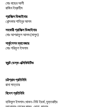
মোঃ বাছের আলী
রাজিব ইব্রাহীম
গ্রাফিক্স ডিজাইনার
খোন্দকার শাহিনুর আলম
সহকারী গ্রাফিক্স ডিজাইনার
মোঃ আশরাফুল আলম (মাসুদ)
সার্কুলেশন ম্যানেজার
মোঃ শরিফুল ইসলাম
ফ্রন্ট ডেস্ক এক্সিকিউটিভ
চট্টগ্রাম প্রতিনিধি
রানা সাত্তার
বিদেশ প্রতিনিধি
–
,
হাকিকুল
ইসলাম
খোকন
নিউ
ইয়র্ক
যুক্তরাষ্ট্র
,
আনোয়ার
হোসেন
মামুন-
দোহা
কাতার