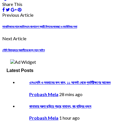
Share This
Previous Article
সাংবাদিকদের সাথে জাতিসংঘে বাংলাদেশ স্থায়ী মিশনের শুভেচ্ছা ও মতবিনিময় সভা
Next Article
সৌদি বিমানবন্দরে প্রবাসীদের জন্য নতুন আইন
Latest Posts
এসএসসি ও সমমানের ফল কাল, ১১ আগস্ট থেকে পুনর্নিরীক্ষণের আবেদন
Probash Mela
28 mins ago
কানাডায় দ্রুত ছড়িয়ে পড়ছে দাবানল, বহু বাড়িঘর ধ্বংস
Probash Mela
1 hour ago