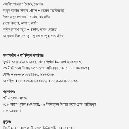
ওয়াসিম আকরাম-বৈরুত, লেবানন
আবুল কালাম আজাদ খোকন – সিডনি, অস্ট্রেলিয়া
সৈয়দ মামুন হোসেন – মানামা, বাহরাইন
রাশেদ কাদের, আম্মান, জর্ডান
অসীম বিকাশ বড়ুয়া – সিউল, দক্ষিণ কোরিয়া
মোস্তফা ইমরান রাজু – কুয়ালালামপুর, মালয়েশিয়া
সম্পাদকীয় ও বাণিজ্যিক কার্যালয়ঃ
স্যুইট-৯১৩, ৯১৬ ও ১০১০, নাহার প্লাজা (৯ম তলা ও ১০ম তলা)
৩৭ বীরউত্তম সি আর দত্ত রোড, হাতিরপুল ঢাকা-১০০০, বাংলাদেশ।
ফোনঃ +৮৮-০২-৯৬১৪৪৫৩, ৯৬৭৭১৯৮
মোবাইল: +৮৮-০১৭১৬-৮০০৯৮৮, +৮৮-০১৯১৩৮৮৭৮৬৯
প্রকাশকঃ
শরীফ মুহম্মদ রাশেদ
৯১৬, নাহার প্লাজা (৯ম তলা), ৩৭ বীরউত্তম সি আর দত্ত রোড, হাতিরপুল
ঢাকা-১০০০ ।
মুদ্রনঃ
প্রিন্টেক, ২০, বাবুপুরা, নীলক্ষেত, নিউমার্কেট, ঢাকা-১২০৫।