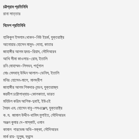
চট্টগ্রাম প্রতিনিধি
রানা সাত্তার
বিদেশ প্রতিনিধি
–
,
হাকিকুল
ইসলাম
খোকন
নিউ
ইয়র্ক
যুক্তরাষ্ট্র
,
আনোয়ার
হোসেন
মামুন-
দোহা
কাতার
–
,
জাহাঙ্গীর
আলম
হৃদয়
রিয়াদ
সৌদিআরব
–
,
আখি
সীমা
কাওসার
রোম
ইতালি
–
,
রনি
মোহাম্মদ
লিসবন
পর্তুগাল
–
,
মোঃ
মেসবাহ্
উদ্দিন
আলাল
ভেনিস
ইতালি
মনির হোসেন-মালে, মালদ্বীপ
জাহাঙ্গীর আলম শিকদার-লন্ডন, যুক্তরাজ্য
–
,
জয়দীপ
চট্টোপাধ্যায়
কোলকাতা
ভারত
মহিউল করিম আশিক-দুবাই, ইউএই
.
–
,
সৈয়দ
এম
হোসেন
বাবু
লসএঞ্জেল্স
যুক্তরাষ্ট্র
.
.
-খামিস মুশাইত,
ক
ম
জামাল
উদ্দীন
সৌদিআরব
–
,
অঞ্জন
কুমার
দে
মাস্কাট
ওমান
–
,
কামাল
পারভেজ
অভি
মক্কা
সৌদিআরব
মার্ক রায়- তুলুজ, ফ্রান্স