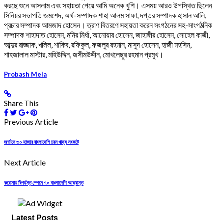
করছে শুনে আসলাম এবং সহায়তা পেয়ে আমি অনেক খুশি। এসময় আরও উপস্থিত ছিলেন
সিনিয়র সভাপতি জমশেদ, অর্থ-সম্পাদক শাহা আলম সাফা, দপ্তর সম্পাদক হাসান আলি,
প্রচার সম্পাদক আমজাদ হোসেন। ত্রাণ বিতরণে সহায়তা করেন সংগঠনের সহ-সাংগঠনিক
সম্পাদক শাহাদাত হোসেন, মনির মির্ধা, আনোয়ার হোসেন, জাহাঙ্গীর হোসেন, সোহেল কাজী,
আব্দুর রাজ্জাক, খলিল, শাকিব, রফিকুল, ফজলুর রহমান, মাসুদ হোসেন, হাজী মহসিন,
শাহজালাল মাস্টার, মহিউদ্দিন, জসীমউদ্দীন, মোখলেছুর রহমান প্রমুখ।
Probash Mela
Share This
Previous Article
জর্ডানে ৩০ হাজার বাংলাদেশি চরম খাদ্য সংকটে
Next Article
করোনায় বিপর্যস্ত স্পেনে ৭০ বাংলাদেশি আক্রান্ত
Latest Posts