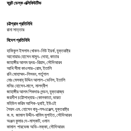
ফ্রন্ট ডেস্ক এক্সিকিউটিভ
চট্টগ্রাম প্রতিনিধি
রানা সাত্তার
বিদেশ প্রতিনিধি
–
,
হাকিকুল
ইসলাম
খোকন
নিউ
ইয়র্ক
যুক্তরাষ্ট্র
,
আনোয়ার
হোসেন
মামুন-
দোহা
কাতার
–
,
জাহাঙ্গীর
আলম
হৃদয়
রিয়াদ
সৌদিআরব
–
,
আখি
সীমা
কাওসার
রোম
ইতালি
–
,
রনি
মোহাম্মদ
লিসবন
পর্তুগাল
–
,
মোঃ
মেসবাহ্
উদ্দিন
আলাল
ভেনিস
ইতালি
মনির হোসেন-মালে, মালদ্বীপ
জাহাঙ্গীর আলম শিকদার-লন্ডন, যুক্তরাজ্য
–
,
জয়দীপ
চট্টোপাধ্যায়
কোলকাতা
ভারত
মহিউল করিম আশিক-দুবাই, ইউএই
.
–
,
সৈয়দ
এম
হোসেন
বাবু
লসএঞ্জেল্স
যুক্তরাষ্ট্র
.
.
-খামিস মুশাইত,
ক
ম
জামাল
উদ্দীন
সৌদিআরব
–
,
অঞ্জন
কুমার
দে
মাস্কাট
ওমান
–
,
কামাল
পারভেজ
অভি
মক্কা
সৌদিআরব