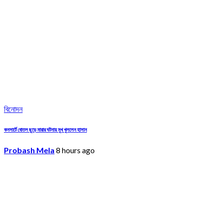
বিনোদন
কনসার্টে বোতল ছুড়ে মারার ঘটনায় মুখ খুললেন হাসান
Probash Mela
8 hours ago