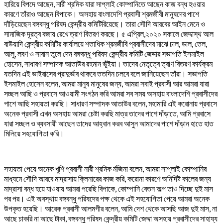
হারিয়ে বিপদে আছেন, নারী শ্রমিক যারা সাপ্লাই কোম্পানিতে আছেন কাজ বন্ধ হওয়ার
কারণে তাঁরাও আছেন বিপাকে। অসহায় বাংলাদেশি প্রবাসী শ্রমজীবী মানুষদের পাশে
দাঁড়িয়েছেন বঙ্গবন্ধু পরিষদ কেন্দ্রীয় কমিটিরিয়েছে। তারা সৌদি আরবের আইন মেনে ও
সামাজিক দূরত্ব বজায় রেখে ত্রাণ বিতরণ করছে। ৫ এপ্রিল,২০২০ সকালে জেদ্দাস্থ আল
বাউয়াদি কেন্দ্রীয় কমিটির কার্যালয়ে শতাধিক শ্রমজীবি প্রবাসীদের মাঝে চাল, ডাল, তেল,
আলু, লবণ ও সাবান তুলে দেন বঙ্গবন্ধু পরিষদ কেন্দ্রীয় কমিটি জেদ্দার সভাপতি ইসমাইল
হোসেন, সাধারণ সম্পাদক আতাউর রহমান ভূঁইয়া। তাদের নেতৃত্বে ত্রাণ বিতরণ কার্যক্রম
যতদিন এই ভাইরাসের প্রাদুর্ভাব থাকবে ততদিন চলবে বলে জানিয়েছেন তাঁরা। সভাপতি
ইসমাইল হোসেন বলেন, আমরা মানুষ মানুষের জন্য, আমরা সবাই প্রবাসী আর আমরা যারা
সচ্ছল আছি ও প্রবাসে আওয়ামী সংগঠন করি আমরা সব সময় অসহায় বাংলাদেশি প্রবাসীদের
পাশে আছি সহায়তা করছি। সাধারণ সম্পাদক আতাউর বলেন, মহামারি এই করোনায় প্রবাসে
অনেক প্রবাসী এখন অসহায় আমরা চেষ্টা করছি মাত্র তাদের পাশে দাঁড়াতে, আমি প্রবাসে
যারা সচ্ছল ও ব্যবসায়ী আছেন তাদের আহ্বান করব আসুন আমাদের পাশে দাঁড়ান হাতে হাত
মিলিয়ে সহযোগিতা করি।
সহায়তা পেয়ে অনেক খুশি প্রবাসী নারী শ্রমিক র্মজিনা বলেন, আমরা সাপ্লাই কোম্পানির
মাধ্যমে সৌদি আরবে মাদ্রাসায় ক্লিনারের কাজ করি, করোনা কারণে অনির্দিষ্ট কালের জন্য
মাদ্রাসা বন্ধ হয়ে যাওয়ায় আমরা পরেছি বিপাকে, কোম্পানি বেতন অল্প তাও দিচ্ছে দুই মাস
পর পর। এই অবস্থায় বঙ্গবন্ধু পরিষদের পক্ষ থেকে এই সহযোগিতা পেয়ে আমরা অনেক
উপকৃত হয়েছি। আরেক প্রবাসী আলমগীর বলেন, আমি দেশ থেকে আসছি আজ দুই মাস, না
আছে চাকরি না আছে টাকা, বঙ্গবন্ধু পরিষদ কেন্দ্রীয় কমিটি জেদ্দা অসহায় প্রবাসীদের সাহায্য