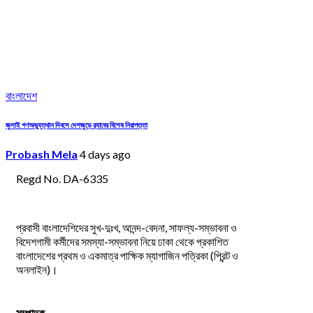
বাংলাদেশ
জুলাই গণঅভ্যুত্থান দিবসে দেশজুড়ে র‌্যাবের বিশেষ নিরাপত্তা
Probash Mela
4 days ago
Regd No. DA-6335
প্রবাসী বাংলাদেশিদের সুখ-দুঃখ, আনন্দ-বেদনা, সাফল্য-সম্ভাবনা ও
বিদেশগামী কর্মীদের সমস্যা-সম্ভাবনা নিয়ে ঢাকা থেকে প্রকাশিত
বাংলাদেশের প্রথম ও একমাত্র পাক্ষিক ম্যাগাজিন পত্রিকা (প্রিন্ট ও
অনলাইন)।
সম্পাদক