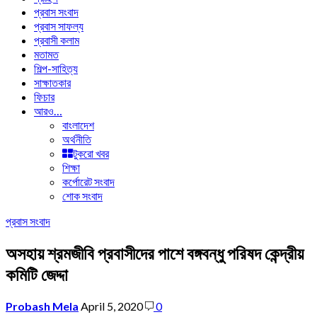
প্রবাস সংবাদ
প্রবাস সাফল্য
প্রবাসী কলাম
মতামত
শিল্প-সাহিত্য
সাক্ষাতকার
ফিচার
আরও…
বাংলাদেশ
অর্থনীতি
টুকরো খবর
শিক্ষা
কর্পোরেট সংবাদ
শোক সংবাদ
প্রবাস সংবাদ
অসহায় শ্রমজীবি প্রবাসীদের পাশে বঙ্গবন্ধু পরিষদ কেন্দ্রীয়
কমিটি জেদ্দা
Probash Mela
April 5, 2020
0