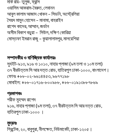
মার্ক রায়- তুলুজ, ফ্রান্স
ওয়াসিম আকরাম-বৈরুত, লেবানন
আবুল কালাম আজাদ খোকন – সিডনি, অস্ট্রেলিয়া
সৈয়দ মামুন হোসেন – মানামা, বাহরাইন
রাশেদ কাদের, আম্মান, জর্ডান
অসীম বিকাশ বড়ুয়া – সিউল, দক্ষিণ কোরিয়া
মোস্তফা ইমরান রাজু – কুয়ালালামপুর, মালয়েশিয়া
সম্পাদকীয় ও বাণিজ্যিক কার্যালয়ঃ
স্যুইট-৯১৩, ৯১৬ ও ১০১০, নাহার প্লাজা (৯ম তলা ও ১০ম তলা)
৩৭ বীরউত্তম সি আর দত্ত রোড, হাতিরপুল ঢাকা-১০০০, বাংলাদেশ।
ফোনঃ +৮৮-০২-৯৬১৪৪৫৩, ৯৬৭৭১৯৮
মোবাইল: +৮৮-০১৭১৬-৮০০৯৮৮, +৮৮-০১৯১৩৮৮৭৮৬৯
প্রকাশকঃ
শরীফ মুহম্মদ রাশেদ
৯১৬, নাহার প্লাজা (৯ম তলা), ৩৭ বীরউত্তম সি আর দত্ত রোড,
হাতিরপুল ঢাকা-১০০০ ।
মুদ্রনঃ
প্রিন্টেক, ২০, বাবুপুরা, নীলক্ষেত, নিউমার্কেট, ঢাকা-১২০৫।