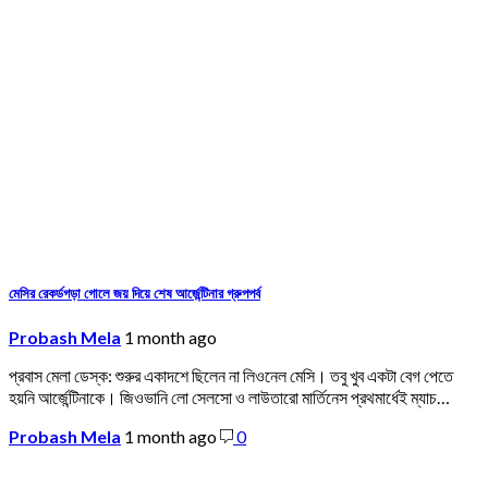
মেসির রেকর্ডগড়া গোলে জয় দিয়ে শেষ আর্জেন্টিনার গ্রুপপর্ব
Probash Mela
1 month ago
প্রবাস মেলা ডেস্ক: শুরুর একাদশে ছিলেন না লিওনেল মেসি। তবু খুব একটা বেগ পেতে
হয়নি আর্জেন্টিনাকে। জিওভানি লো সেলসো ও লাউতারো মার্তিনেস প্রথমার্ধেই ম্যাচ…
Probash Mela
1 month ago
0