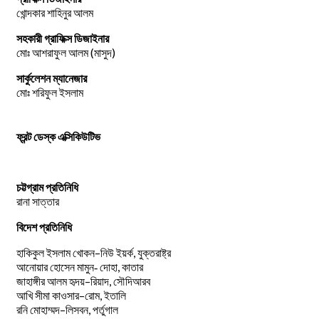
খোন্দকার শাহিনুর আলম
সহকারী গ্রাফিক্স ডিজাইনার
মোঃ আশরাফুল আলম (মাসুদ)
সার্কুলেশন ম্যানেজার
মোঃ শরিফুল ইসলাম
ফ্রন্ট ডেস্ক এক্সিকিউটিভ
চট্টগ্রাম প্রতিনিধি
রানা সাত্তার
বিদেশ প্রতিনিধি
–
,
হাকিকুল
ইসলাম
খোকন
নিউ
ইয়র্ক
যুক্তরাষ্ট্র
,
আনোয়ার
হোসেন
মামুন-
দোহা
কাতার
–
,
জাহাঙ্গীর
আলম
হৃদয়
রিয়াদ
সৌদিআরব
–
,
আখি
সীমা
কাওসার
রোম
ইতালি
–
,
রনি
মোহাম্মদ
লিসবন
পর্তুগাল