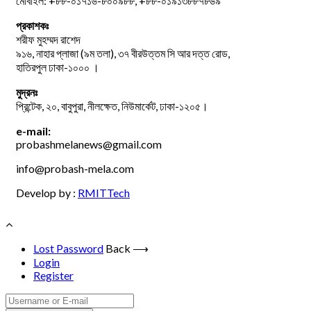
মোবাইল: +৮৮-০১৭১৬-৮০০৯৮৮, +৮৮-০১৯১৩৮৮৭৮৬৯
প্রকাশকঃ
শরীফ মুহম্মদ রাশেদ
৯১৬, নাহার প্লাজা (৯ম তলা), ৩৭ বীরউত্তম সি আর দত্ত রোড,
হাতিরপুল ঢাকা-১০০০ ।
মুদ্রনঃ
প্রিন্টেক, ২০, বাবুপুরা, নীলক্ষেত, নিউমার্কেট, ঢাকা-১২০৫।
e-mail:
probashmelanews@gmail.com
info@probash-mela.com
Develop by :
RMITTech
Lost Password
Back ⟶
Login
Register