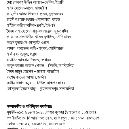
–
,
মোঃ
মেসবাহ্
উদ্দিন
আলাল
ভেনিস
ইতালি
মনির হোসেন-মালে, মালদ্বীপ
জাহাঙ্গীর আলম শিকদার-লন্ডন, যুক্তরাজ্য
–
,
জয়দীপ
চট্টোপাধ্যায়
কোলকাতা
ভারত
মহিউল করিম আশিক-দুবাই, ইউএই
.
–
,
সৈয়দ
এম
হোসেন
বাবু
লসএঞ্জেল্স
যুক্তরাষ্ট্র
.
.
-খামিস মুশাইত,
ক
ম
জামাল
উদ্দীন
সৌদিআরব
–
,
অঞ্জন
কুমার
দে
মাস্কাট
ওমান
–
,
কামাল
পারভেজ
অভি
মক্কা
সৌদিআরব
মার্ক রায়- তুলুজ, ফ্রান্স
ওয়াসিম আকরাম-বৈরুত, লেবানন
আবুল কালাম আজাদ খোকন – সিডনি, অস্ট্রেলিয়া
সৈয়দ মামুন হোসেন – মানামা, বাহরাইন
রাশেদ কাদের, আম্মান, জর্ডান
অসীম বিকাশ বড়ুয়া – সিউল, দক্ষিণ কোরিয়া
মোস্তফা ইমরান রাজু – কুয়ালালামপুর, মালয়েশিয়া
সম্পাদকীয় ও বাণিজ্যিক কার্যালয়ঃ
স্যুইট-৯১৩, ৯১৬ ও ১০১০, নাহার প্লাজা (৯ম তলা ও ১০ম তলা)
৩৭ বীরউত্তম সি আর দত্ত রোড, হাতিরপুল ঢাকা-১০০০, বাংলাদেশ।
ফোনঃ +৮৮-০২-৯৬১৪৪৫৩, ৯৬৭৭১৯৮