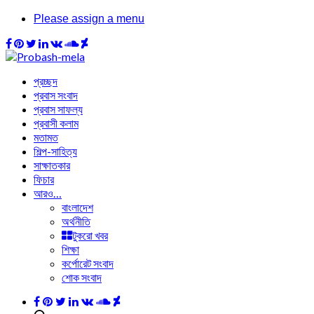
Please assign a menu
প্রচ্ছদ
প্রবাস সংবাদ
প্রবাস সাফল্য
প্রবাসী কলাম
মতামত
শিল্প-সাহিত্য
সাক্ষাতকার
ফিচার
আরও…
বাংলাদেশ
অর্থনীতি
টুকরো খবর
শিক্ষা
কর্পোরেট সংবাদ
শোক সংবাদ