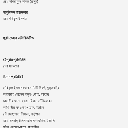
মোঃ আশরাফুল আলম (মাসুদ)
সার্কুলেশন ম্যানেজার
মোঃ শরিফুল ইসলাম
ফ্রন্ট ডেস্ক এক্সিকিউটিভ
চট্টগ্রাম প্রতিনিধি
রানা সাত্তার
বিদেশ প্রতিনিধি
–
,
হাকিকুল
ইসলাম
খোকন
নিউ
ইয়র্ক
যুক্তরাষ্ট্র
,
আনোয়ার
হোসেন
মামুন-
দোহা
কাতার
–
,
জাহাঙ্গীর
আলম
হৃদয়
রিয়াদ
সৌদিআরব
–
,
আখি
সীমা
কাওসার
রোম
ইতালি
–
,
রনি
মোহাম্মদ
লিসবন
পর্তুগাল
–
,
মোঃ
মেসবাহ্
উদ্দিন
আলাল
ভেনিস
ইতালি
মনির হোসেন-মালে, মালদ্বীপ