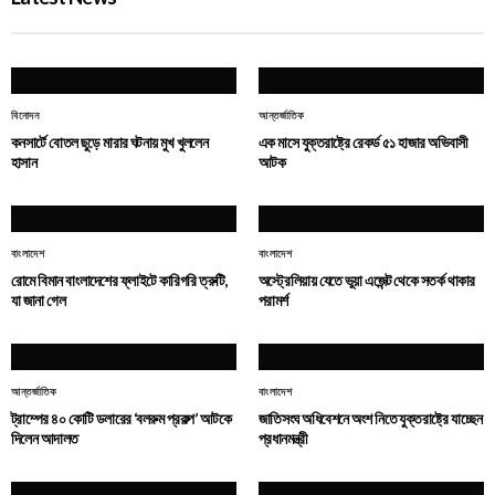
বিনোদন
আন্তর্জাতিক
কনসার্টে বোতল ছুড়ে মারার ঘটনায় মুখ খুললেন
এক মাসে যুক্তরাষ্ট্রে রেকর্ড ৫১ হাজার অভিবাসী
হাসান
আটক
বাংলাদেশ
বাংলাদেশ
রোমে বিমান বাংলাদেশের ফ্লাইটে কারিগরি ত্রুটি,
অস্ট্রেলিয়ায় যেতে ভুয়া এজেন্ট থেকে সতর্ক থাকার
যা জানা গেল
পরামর্শ
আন্তর্জাতিক
বাংলাদেশ
ট্রাম্পের ৪০ কোটি ডলারের ‘বলরুম প্রকল্প’ আটকে
জাতিসংঘ অধিবেশনে অংশ নিতে যুক্তরাষ্ট্রে যাচ্ছেন
দিলেন আদালত
প্রধানমন্ত্রী