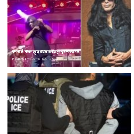
কনসার্টে বোতল ছুড়ে মারার ঘটনায় মুখ খুললেন হাসান
PROBASH MELA
8 HOURS AGO