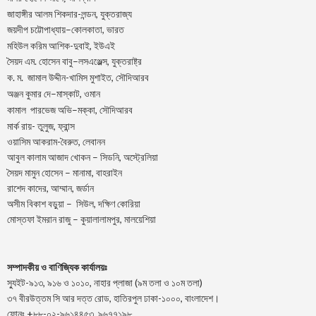
জাহাঙ্গীর আলম শিকদার-লন্ডন, যুক্তরাজ্য
–
,
জয়দীপ
চট্টোপাধ্যায়
কোলকাতা
ভারত
মহিউল করিম আশিক-দুবাই, ইউএই
.
–
,
সৈয়দ
এম
হোসেন
বাবু
লসএঞ্জেল্স
যুক্তরাষ্ট্র
.
.
-খামিস মুশাইত,
ক
ম
জামাল
উদ্দীন
সৌদিআরব
–
,
অঞ্জন
কুমার
দে
মাস্কাট
ওমান
–
,
কামাল
পারভেজ
অভি
মক্কা
সৌদিআরব
মার্ক রায়- তুলুজ, ফ্রান্স
ওয়াসিম আকরাম-বৈরুত, লেবানন
আবুল কালাম আজাদ খোকন – সিডনি, অস্ট্রেলিয়া
সৈয়দ মামুন হোসেন – মানামা, বাহরাইন
রাশেদ কাদের, আম্মান, জর্ডান
অসীম বিকাশ বড়ুয়া – সিউল, দক্ষিণ কোরিয়া
মোস্তফা ইমরান রাজু – কুয়ালালামপুর, মালয়েশিয়া
সম্পাদকীয় ও বাণিজ্যিক কার্যালয়ঃ
স্যুইট-৯১৩, ৯১৬ ও ১০১০, নাহার প্লাজা (৯ম তলা ও ১০ম তলা)
৩৭ বীরউত্তম সি আর দত্ত রোড, হাতিরপুল ঢাকা-১০০০, বাংলাদেশ।
ফোনঃ +৮৮-০২-৯৬১৪৪৫৩, ৯৬৭৭১৯৮