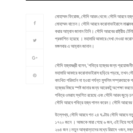
মোহাম্মদ ফিরোজ, সৌদি আরব থেকে: সৌদি আরবে হজ্ব পা
মোহাম্মদ বাতেন। সৌদি আরবে করোনাভাইরাসে মারাত্মক আ
করার আহ্বান জানান তিনি। সৌদি আরবের রাষ্ট্রীয় টে
প্রকাশিত হয়েছে । মহামারি আকারে দেখা দেওয়া করোনাভ
মঙ্গলবার এ আহ্বান জানান।
সৌদি হজ্বমন্ত্রী বলেন, ‘পবিত্র হজ্বের জন্য প্রয়োজ
মহামারি আকারে করোনাভাইরাস ছড়িয়ে পড়ছে, তখন সৌ
কাংখিত পরিবর্তন না হওয়া পর্যন্ত মুসলিম সম্প্রদায়কে 
হজ্বের বিষয়ে স্পষ্ট জানার জন্য আরেকটু অপেক্ষা ক
পবিত্র ওমরাহ স্থগিত রয়েছে এবং সৌদি আরব জুড়ে 
সৌদি আরবে পবিত্র হজ্ব পালন করেন। সৌদি আরবের 
উল্লেখ্য, সৌদি আরবে গত ২৪ ঘণ্টায় সৌদি আরবে নত
১৭২০ জনে । আজকে মারা গেছে ৬ জন, এই নিয়ে সর্বোম
২৬৪ জন।নতুন আক্রান্তদের মধ্যে রিয়াদে ৭জন, মক্ক