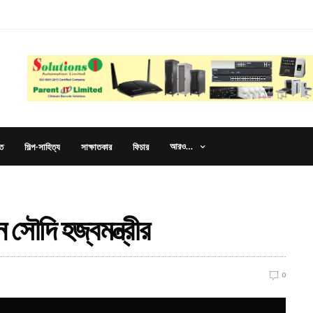
আরও…
ত
শিল্প-সাহিত্য
সাক্ষাতকার
ফিচার
 সৌদি হজ্বমন্ত্রীর
0