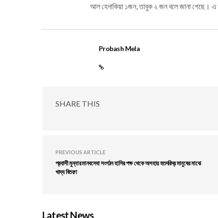
আল হেনাকিয়া ১জন, তাবুক ২ জন বলে জানা গেছে। এ খবরট
Probash Mela
SHARE THIS
PREVIOUS ARTICLE
প্রবাসী মুন্নার মানবসেবা সংগঠন হাসির পক্ষ থেকে অসহায় হতদরিদ্র মানুষের মাঝে
খাদ্য বিতরণ
Latest News