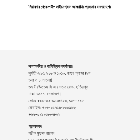
মিয়ানমার থেকে পাইপ লাইনে গ্যাস আমদানির প্রস্তাব বাংলাদেশের
সম্পাদকীয় ও বাণিজ্যিক কার্যালয়ঃ
স্যুইট-৯১৩, ৯১৬ ও ১০১০, নাহার প্লাজা (৯ম
তলা ও ১০ম তলা)
৩৭ বীরউত্তম সি আর দত্ত রোড, হাতিরপুল
ঢাকা-১০০০, বাংলাদেশ।
ফোনঃ +৮৮-০২-৯৬১৪৪৫৩, ৯৬৭৭১৯৮
মোবাইল: +৮৮-০১৭১৬-৮০০৯৮৮,
+৮৮-০১৯১৩৮৮৭৮৬৯
প্রকাশকঃ
শরীফ মুহম্মদ রাশেদ
৯১৬, নাহার প্লাজা (৯ম তলা), ৩৭ বীরউত্তম সি