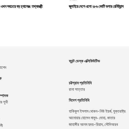
খন সবচেয়ে বড় চ্যালেঞ্জ: তথ্যমন্ত্রী
জুলাইয়ে দেশে এলো ২৮৬ কোটি ডলার রেমিট্যান্স
ফ্রন্ট ডেস্ক এক্সিকিউটিভ
রাশেদ
দক
চট্টগ্রাম প্রতিনিধি
রানা সাত্তার
ম্পাদক
বিদেশ প্রতিনিধি
র সুখী
–
,
হাকিকুল
ইসলাম
খোকন
নিউ
ইয়র্ক
যুক্তরাষ্ট্র
,
আনোয়ার
হোসেন
মামুন-
দোহা
কাতার
–
,
জাহাঙ্গীর
আলম
হৃদয়
রিয়াদ
সৌদিআরব
লী