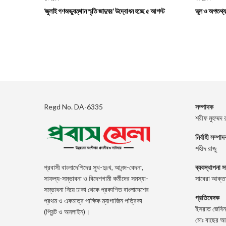
‘জুলাই গণঅভ্যুত্থান স্মৃতি জাদুঘর’ উদ্বোধন হচ্ছে ৫ আগস্ট
ভুল ও অপতথ্য এ
Regd No. DA-6335
সম্পাদক
শরীফ মুহম্মদ 
নির্বাহী সম্পা
শহীদ রাজু
ব্যবস্থাপনা স
প্রবাসী বাংলাদেশিদের সুখ-দুঃখ, আনন্দ-বেদনা,
সাবেরা আক্তা
সাফল্য-সম্ভাবনা ও বিদেশগামী কর্মীদের সমস্যা-
সম্ভাবনা নিয়ে ঢাকা থেকে প্রকাশিত বাংলাদেশের
প্রতিবেদক
প্রথম ও একমাত্র পাক্ষিক ম্যাগাজিন পত্রিকা
ইসরাত জেবিন
(প্রিন্ট ও অনলাইন)।
মোঃ বাছের আ