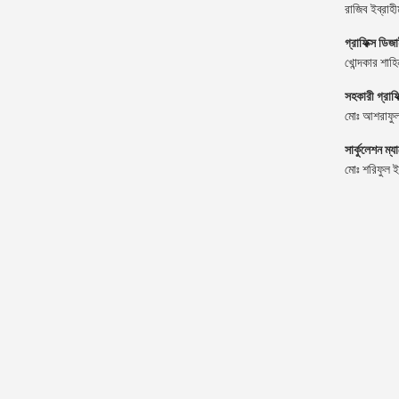
রাজিব ইব্রাহী
গ্রাফিক্স ডিজ
খোন্দকার শাহ
সহকারী গ্রাফ
মোঃ আশরাফুল
সার্কুলেশন ম্য
মোঃ শরিফুল 