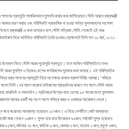
লনের প্রস্তুতি সাময়িকভাবে মুলতবি রাখার কথা জানিয়েছেন সৌদি আরবে হজ্বমন্ত্রী
কার ধারণ করায় এবং পরিস্থিতি স্বাভাবিক না হওয়া পর্যন্ত মুসলমানদের অপেক্ষা
লিভিশনে হজ্বমন্ত্রী এ কথা বলেছেন বলে সৌদি পত্রিকা সৌদি গেজেটে এই খবর
াইরাস নিয়ে অনিশ্চিত পরিস্থিতি তৈরি হওয়ার প্রেক্ষাপটে তিনি গত ৩১ মার্চ, ২০২০
নীয় উদ্যোগ নিতে সৌদি আরব পুরোপুরি প্রস্তুত। তবে বর্তমান পরিস্থিতিতে যখন
দি আরব মুসল্লি ও নিজের দেশের নাগরিকদের সুরক্ষার কথা ভাবছে। এই পরিস্থিতির
পবিত্র হজ্ব পালনের প্রস্তুতি নিয়ে অপেক্ষায় থাকার পরামর্শ দিচ্ছি আমরা।’ পবিত্র
রতে বলেন তিনি।এর আগে করোনা ভাইরাসের প্রাদুর্ভাবের কারনে গত মাসে সৌদি আরব
চলছে কারফিউ ও লকডাউন। প্রতিবছর বিশ্বের নানা দেশের ২৫ লাখের মতো মুসলমান
রাজস্ব আয়ের একটি বড় অংশ আসে পবিত্র হজ্ব ও ওমরাহর আয়োজন থেকে।
ুন করে করোনায় আক্রান্ত হয়েছেন ১৫৭জন। এ নিয়ে দেশটিতে মোট আক্রান্ত
োট মারা গেছেন ১৬জন। সুস্থ হয়ে ঘরে ফিরেছেন ৯৯জন, সর্বমোট সুস্থ হয়েছেন
ায় ৫৫জন, মদিনায় ৭৮ জন, কাতিফ ৬ জন, জেদ্দায় ৩ জন, তায়েফ ২ জন, হুফুফ ৩জন,