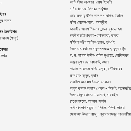
–
,
আখি
সীমা
কাওসার
রোম
ইতালি
ম
–
,
রনি
মোহাম্মদ
লিসবন
পর্তুগাল
াইনার
–
,
মোঃ
মেসবাহ্
উদ্দিন
আলাল
ভেনিস
ইতালি
িনুর আলম
মনির হোসেন-মালে, মালদ্বীপ
জাহাঙ্গীর আলম শিকদার-লন্ডন, যুক্তরাজ্য
িক্স ডিজাইনার
–
,
জয়দীপ
চট্টোপাধ্যায়
কোলকাতা
ভারত
 আলম (মাসুদ)
মহিউল করিম আশিক-দুবাই, ইউএই
.
–
,
ানেজার
সৈয়দ
এম
হোসেন
বাবু
লসএঞ্জেল্স
যুক্তরাষ্ট্র
.
.
-খামিস মুশাইত,
ইসলাম
ক
ম
জামাল
উদ্দীন
সৌদিআরব
–
,
অঞ্জন
কুমার
দে
মাস্কাট
ওমান
–
,
কামাল
পারভেজ
অভি
মক্কা
সৌদিআরব
মার্ক রায়- তুলুজ, ফ্রান্স
ওয়াসিম আকরাম-বৈরুত, লেবানন
আবুল কালাম আজাদ খোকন – সিডনি, অস্ট্রেলিয়
সৈয়দ মামুন হোসেন – মানামা, বাহরাইন
রাশেদ কাদের, আম্মান, জর্ডান
অসীম বিকাশ বড়ুয়া – সিউল, দক্ষিণ কোরিয়া
মোস্তফা ইমরান রাজু – কুয়ালালামপুর, মালয়েশিয়