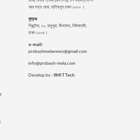
আর দত্ত রোড, হাতিরপুল ঢাকা-১০০০ ।
মুদ্রনঃ
প্রিন্টেক, ২০, বাবুপুরা, নীলক্ষেত, নিউমার্কেট,
ঢাকা-১২০৫।
e-mail:
probashmelanews@gmail.com
info@probash-mela.com
Develop by :
RMITTech
া
া