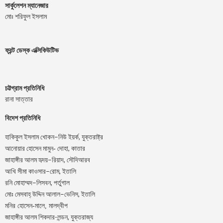
সার্কুলেশন ম্যানেজার
মোঃ শরিফুল ইসলাম
ফ্রন্ট ডেস্ক এক্সিকিউটিভ
চট্টগ্রাম প্রতিনিধি
রানা সাত্তার
বিদেশ প্রতিনিধি
–
,
হাকিকুল
ইসলাম
খোকন
নিউ
ইয়র্ক
যুক্তরাষ্ট্র
,
আনোয়ার
হোসেন
মামুন-
দোহা
কাতার
–
,
জাহাঙ্গীর
আলম
হৃদয়
রিয়াদ
সৌদিআরব
–
,
আখি
সীমা
কাওসার
রোম
ইতালি
–
,
রনি
মোহাম্মদ
লিসবন
পর্তুগাল
–
,
মোঃ
মেসবাহ্
উদ্দিন
আলাল
ভেনিস
ইতালি
মনির হোসেন-মালে, মালদ্বীপ
জাহাঙ্গীর আলম শিকদার-লন্ডন, যুক্তরাজ্য