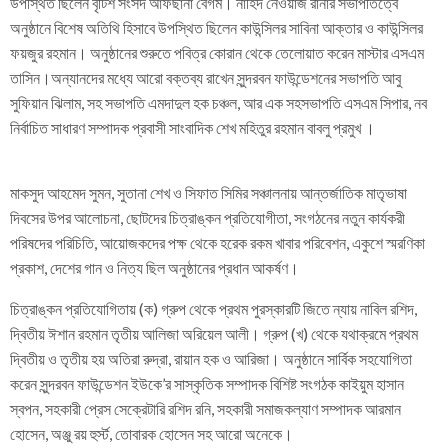
উপস্থিত ছিলেন বৃটিশ সংসদ আফছানা বেগম। নাহিদ নেওয়াজ রানার সভাপতিত্বে
অনুষ্ঠানে বিশেষ অতিথি হিসাবে উপস্থিত ছিলেন কাউন্সিলর সাবিনা আক্তার ও কাউন্সিলর
ফয়জুর রহমান। অনুষ্ঠানের শুরুতে পবিত্র কোরান থেকে তেলোয়াত করেন মাস্টার এসএম
তাসিন।অন্যানদের মধ্যে আরো বক্তব্য রাখেন সুন্দরবন ফাউন্ডেশনের সভাপতি আবু
সুফিয়ান ঝিলাম, সহ সভাপতি এমদাদুল হক চঞ্চল, আর এক সহসভাপতি এসএম সিপার, নব
নির্বাচিত সাধারণ সম্পাদক প্রবাসী সাংবাদিক শেখ মহিতুর রহমান বাবলু প্রমুখ ।
মাকসুদ আহমেদ সুমন, সুতানা শেখ ও সিফাত সিমির সঞ্চালনায় আন্তর্জাতিক মাতৃভাষা
দিবসের উপর আলোচনা, ছোটদের চিত্রাঙ্কন প্রতিযোগীতা, সংগঠনের নতুন কার্যকরী
পরিষদের পরিচিতি, আয়োজকদের পক্ষ থেকে হরেক রকম খাবার পরিবেশন, একুশে স্মরণিকা
প্রকাশ, দেশের গান ও নিত্য ছিল অনুষ্ঠানের প্রধান আকর্ষণ।
চিত্রাঙ্কন প্রতিযোগিতায় (ক) গ্রুপ থেকে প্রথম পুরস্কারটি জিতে ন্যায় নাবিল রশিদ,
দ্বিতীয় ঈশান রহমান তৃতীয় আলিজা অরিয়েল আলী। গ্রুপ (খ) থেকে যথাক্রমে প্রথম
দ্বিতীয় ও তৃতীয় হয় অতিরা রুদ্রা, রায়ান হক ও আরিজা। অনুষ্ঠানে সার্বিক সহযোগিতা
করেন সুন্দরবন ফাউন্ডেশন ইউকে’র সাস্কৃতিক সম্পাদক বিশিষ্ট সংগঠক কাইয়ুম হাসান
স্বপন, সহকারী প্রেস সেক্রেটারি রশিদ রনি, সহকারী সমাজকল্যাণ সম্পাদক আরমান
হোসেন, অঞ্জু রয় হুর্স্ট, তোবারক হোসেন সহ আরো অনেকে।