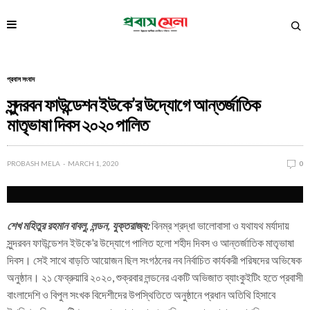
প্রবাস সংবাদ
সুন্দরবন ফাউন্ডেশন ইউকে’র উদ্যোগে আন্তর্জাতিক
মাতৃভাষা দিবস ২০২০ পালিত
PROBASH MELA
MARCH 1, 2020
0
শেখ মহিতুর রহমান বাবলু, লন্ডন, যুক্তরাজ্য:
বিনম্র শ্রদ্ধা ভালোবাসা ও যথাযথ মর্যাদায়
সুন্দরবন ফাউন্ডেশন ইউকে’র উদ্যোগে পালিত হলো শহীদ দিবস ও আন্তর্জাতিক মাতৃভাষা
দিবস। সেই সাথে বাড়তি আয়োজন ছিল সংগঠনের নব নির্বাচিত কার্যকরী পরিষদের অভিষেক
অনুষ্ঠান। ২১ ফেব্রুয়ারি ২০২০, শুক্রবার লন্ডনের একটি অভিজাত ব্যাংকুইটিং হতে প্রবাসী
বাংলাদেশি ও বিপুল সংখক বিদেশীদের উপস্থিতিতে অনুষ্ঠানে প্রধান অতিথি হিসাবে