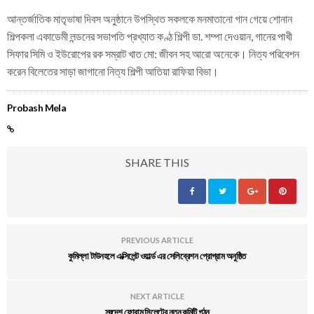
আন্তর্জাতিক মাতৃভাষা দিবস অনুষ্ঠানে উপস্থিত সকলকে মনমাতানো গান গেয়ে শোনান
শিল্পকলা একাডেমী লন্ডনের সভাপতি প্রখ্যাত কণ্ঠ শিল্পী ডা. শম্পা দেওয়ান, গানের পাখী
সিফার সিমি ও ইউরোপের রক সম্রাট খাত মো: জীবন সহ আরো অনেকে। নিত্য পরিবেশন
করেন বিলেতের সাড়া জাগানো নিত্য শিল্পী আতিয়া রাফিয়া বিভা।
Probash Mela
SHARE THIS
PREVIOUS ARTICLE
কুমিল্লা টাউনহলে এক্সিলেন্ট ওয়ার্ল্ড এর সেলিব্রেশন প্রোগ্রাম অনুষ্ঠিত
NEXT ARTICLE
স্বদেশ ফোরাম সিলেটের নতুন কমিটি গঠন