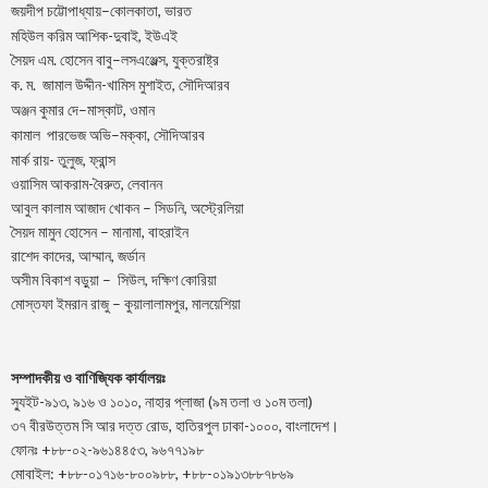
–
,
জয়দীপ
চট্টোপাধ্যায়
কোলকাতা
ভারত
মহিউল করিম আশিক-দুবাই, ইউএই
.
–
,
সৈয়দ
এম
হোসেন
বাবু
লসএঞ্জেল্স
যুক্তরাষ্ট্র
.
.
-খামিস মুশাইত,
ক
ম
জামাল
উদ্দীন
সৌদিআরব
–
,
অঞ্জন
কুমার
দে
মাস্কাট
ওমান
–
,
কামাল
পারভেজ
অভি
মক্কা
সৌদিআরব
মার্ক রায়- তুলুজ, ফ্রান্স
ওয়াসিম আকরাম-বৈরুত, লেবানন
আবুল কালাম আজাদ খোকন – সিডনি, অস্ট্রেলিয়া
সৈয়দ মামুন হোসেন – মানামা, বাহরাইন
রাশেদ কাদের, আম্মান, জর্ডান
অসীম বিকাশ বড়ুয়া – সিউল, দক্ষিণ কোরিয়া
মোস্তফা ইমরান রাজু – কুয়ালালামপুর, মালয়েশিয়া
সম্পাদকীয় ও বাণিজ্যিক কার্যালয়ঃ
স্যুইট-৯১৩, ৯১৬ ও ১০১০, নাহার প্লাজা (৯ম তলা ও ১০ম তলা)
৩৭ বীরউত্তম সি আর দত্ত রোড, হাতিরপুল ঢাকা-১০০০, বাংলাদেশ।
ফোনঃ +৮৮-০২-৯৬১৪৪৫৩, ৯৬৭৭১৯৮
মোবাইল: +৮৮-০১৭১৬-৮০০৯৮৮, +৮৮-০১৯১৩৮৮৭৮৬৯