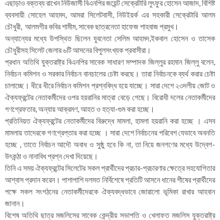
এছাড়াও বক্তব্য রাখেন নিউজার্সী বিএনপির জয়েন্ট সেক্রেটারি লুৎফুর হোসেন আজাদ, বিশিষ্ট
ব্যবসায়ী সোহেল আহমদ, আমরা সিলেটবাসী, নিউইয়র্ক এর সহকারী সেক্রেটারি আলম
চৌধুরী, আলমগীর কবির শামীম, সাবেক ছাত্রনেতা হাফেজ শাহবাজ প্রমুখ।
অন্যান্যের মধ্যে উপস্থিত ছিলেন যুবনেতা সেলিম আহমদ,ইকবাল হোসেন ও তাসেক
চৌধুরীসহ সিলেট জেলার ৬টি আসনের বিপুলসংখ্যক প্রবাসীরা।
প্রধান অতিথি যুক্তরাষ্ট্র বিএনপির সাবেক সাধারণ সম্পাদক জিল্লুর রহমান জিল্লু বলেন,
নির্বাচন কমিশন ও সরকার নির্বাচন বানচালের চেষ্টা করছে। তারা নির্বাচনকে ব্যর্থ করার চেষ্টা
চালাচ্ছে। ধীরে ধীরে নির্বাচন কমিশন প্রশ্নবিদ্ধ হয়ে যাচ্ছে। সারা দেশে ২৩দলীয় জোট ও
ঐক্যফ্রন্টের নেতাকর্মীদের ওপর হয়রানির মাত্রা বেড়ে গেছে। বিরোধী দলের নেতাকর্মীদের
গণগ্রেফতার, অন্যায় আক্রমণ, আহত ও হত্যা-গুম করা হচ্ছে।
প্রতিনিয়ত ঐক্যফ্রন্টের নেতাকর্মীদের বিরুদ্ধে মামলা, হামলা হয়রানি করা হচ্ছে । এসব
মামলায় তাদেরকে গণগ্রেপ্তার করা হচ্ছে । সারা দেশে নির্বাচনের পরিবেশ যেভাবে অবনতি
হচ্ছে , তাতে নির্বাচন আদৌ অবাধ ও সুষ্ঠু হবে কি না, তা নিয়ে জনগণের মধ্যে উদ্বেগ-
উৎকন্ঠা ও নানাবিধ প্রশ্ন দেখা দিয়েছে।
তিনি এ সময় ঐক্যফ্রন্টের সিলেটের সকল প্রার্থীদের প্রচার-প্রচারণার ক্ষেত্রে সহযোগিতার
আশ্বাস প্রদান করেন। পাশাপাশি দলমত নির্বিশেষে প্রতিটি আসনে ধানের শীষের প্রার্থীদের
পক্ষে সকল সংগঠনের নেতাকর্মীদেরকে ঐক্যবদ্ধভাবে জোরালো ভূমিকা রাখার আহবান
জানান।
বিশেষ অতিথি ছাত্র মজলিসের সাবেক কেন্দ্রীয় সভাপতি ও খেলাফত মজলিস যুক্তরাষ্ট্র