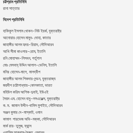
চট্টগ্রাম প্রতিনিধি
রানা সাত্তার
বিদেশ প্রতিনিধি
–
,
হাকিকুল
ইসলাম
খোকন
নিউ
ইয়র্ক
যুক্তরাষ্ট্র
,
আনোয়ার
হোসেন
মামুন-
দোহা
কাতার
–
,
জাহাঙ্গীর
আলম
হৃদয়
রিয়াদ
সৌদিআরব
–
,
আখি
সীমা
কাওসার
রোম
ইতালি
–
,
রনি
মোহাম্মদ
লিসবন
পর্তুগাল
–
,
মোঃ
মেসবাহ্
উদ্দিন
আলাল
ভেনিস
ইতালি
মনির হোসেন-মালে, মালদ্বীপ
জাহাঙ্গীর আলম শিকদার-লন্ডন, যুক্তরাজ্য
–
,
জয়দীপ
চট্টোপাধ্যায়
কোলকাতা
ভারত
মহিউল করিম আশিক-দুবাই, ইউএই
.
–
,
সৈয়দ
এম
হোসেন
বাবু
লসএঞ্জেল্স
যুক্তরাষ্ট্র
.
.
-খামিস মুশাইত,
ক
ম
জামাল
উদ্দীন
সৌদিআরব
–
,
অঞ্জন
কুমার
দে
মাস্কাট
ওমান
–
,
কামাল
পারভেজ
অভি
মক্কা
সৌদিআরব
মার্ক রায়- তুলুজ, ফ্রান্স
ওয়াসিম আকরাম-বৈরুত, লেবানন