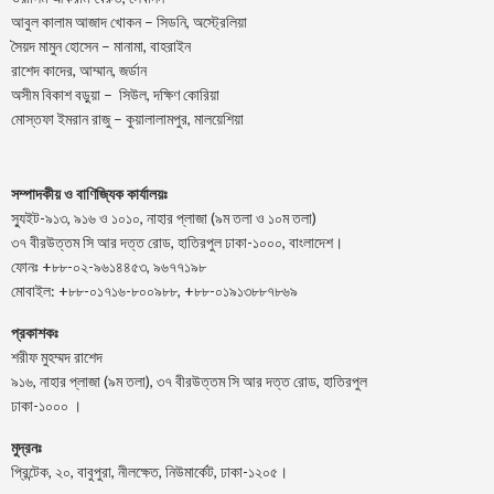
আবুল কালাম আজাদ খোকন – সিডনি, অস্ট্রেলিয়া
সৈয়দ মামুন হোসেন – মানামা, বাহরাইন
রাশেদ কাদের, আম্মান, জর্ডান
অসীম বিকাশ বড়ুয়া – সিউল, দক্ষিণ কোরিয়া
মোস্তফা ইমরান রাজু – কুয়ালালামপুর, মালয়েশিয়া
সম্পাদকীয় ও বাণিজ্যিক কার্যালয়ঃ
স্যুইট-৯১৩, ৯১৬ ও ১০১০, নাহার প্লাজা (৯ম তলা ও ১০ম তলা)
৩৭ বীরউত্তম সি আর দত্ত রোড, হাতিরপুল ঢাকা-১০০০, বাংলাদেশ।
ফোনঃ +৮৮-০২-৯৬১৪৪৫৩, ৯৬৭৭১৯৮
মোবাইল: +৮৮-০১৭১৬-৮০০৯৮৮, +৮৮-০১৯১৩৮৮৭৮৬৯
প্রকাশকঃ
শরীফ মুহম্মদ রাশেদ
৯১৬, নাহার প্লাজা (৯ম তলা), ৩৭ বীরউত্তম সি আর দত্ত রোড, হাতিরপুল
ঢাকা-১০০০ ।
মুদ্রনঃ
প্রিন্টেক, ২০, বাবুপুরা, নীলক্ষেত, নিউমার্কেট, ঢাকা-১২০৫।