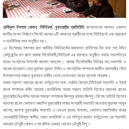
হাকিকুল ইসলাম খোকন, নিউইয়র্ক, যুক্তরাষ্ট্র প্রতিনিধি:
বাংলাদেশের আসন্ন একাদশ
জাতীয় সংসদ নির্বাচনে সিলেট জেলার ৬টি আসনের প্রার্থীদের পক্ষে নিউইয়র্কে এক প্রচারণা
ও মতবিনিময় সভা অনুষ্ঠিত হয়।
২৫ ডিসেম্বর মঙ্গলবার রাত আটটায় নিউইয়র্কের জ্যাকসন হাইটসের টক অফ দ্যা টাউন
রেস্টুরেন্টের হল রুমে আমরা সিলেটবাসী,নিউইয়র্ক এর ব্যানারে অনুষ্ঠিত সভায় সভাপতিত্ব
করেন সংগঠনের উপদেষ্টা জালাল আহমেদ। আমরা সিলেটবাসীর সিনিয়র সহ-সভাপতি ও
সাবেক ছাত্রদল নেতা মুহাম্মদ বুরহান উদ্দিন ও সাংগঠনিক সম্পাদক জামীল আনসারীর যৌথ
উপস্থাপনায় শুরুতে কুরআনে হাকীম থেকে তেলাওয়াত করেন হাফেজ শাহবাজ।
সভায় স্বাগত বক্তব্য রাখেন ফাউন্ডেশন অফ গ্রেটার জৈন্তা,নিউইয়র্ক সভাপতি ও ইয়র্ক
বাংলা সম্পাদক রশীদ আহমদ।মতবিনিময় সভায় প্রধান অতিথি হিসেবে বক্তব্য রাখেন
যুক্তরাষ্ট্র বিএনপির সাবেক সাধারণ সম্পাদক জিল্লুর রহমান জিল্লু।বিশেষ অতিথি হিসেবে
বক্তব্য রাখেন খেলাফত মজলিস যুক্তরাষ্ট্র শাখার সংগ্রামী সভাপতি মাওলানা মুহাম্মদ আবুল
কাশেম, জাগপা যুক্তরাষ্ট্র সভাপতি এ এসএম রহমত উল্লাহ, খেলাফত মজলিসষ্ট্র শাখার
সেক্রেটারি ইউসুফ জসীম, তরুণ কলামিসট ও এম সাইফুর রহমান ফাউন্ডেশন এর সভাপতি
আহবাব চৌধুরী খোকন ও সাংবাদিক এমদাদ হোসেন চৌধুরী দীপু।