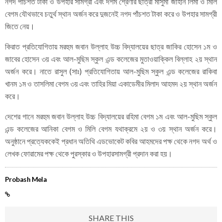
নগদ পাঁচশত টাকা ও উপহার সামগ্রী এবং দশম শ্রেণীর ছাত্রী মাসুমা জাহান লিমা ও মিলি
বেগম যৌথভাবে চতুর্থ স্থান অর্জন করে দুজনেই নগদ পাঁচশত টাকা করে ও উপহার সামগ্রী
জিতে নেয়।
কিরাত প্রতিযোগিতায় মরহুম জবান উল্লাহ উচ্চ বিদ্যালয়ের ছাত্র জাকির হোসেন ১ম ও
জাবের হোসেন ৩য় এবং আল-মুছিম স্কুল এন্ড কলেজের মুতাওয়াক্কিল বিল্লাহ ২য় স্থান
অর্জন করে। নাতে রাসুল (সাঃ) প্রতিযোগিতায় আল-মুছিম স্কুল এন্ড কলেজের রাকিবা
খানম ১ম ও তাসলিমা বেগম ৩য় এবং তাহির মিয়া একাডেমীর মিলাদ আহমদ ২য় স্থান অর্জন
করে।
দেশের গানে মরহুম জবান উল্লাহ উচ্চ বিদ্যালয়ের রহিমা বেগম ১ম এবং আল-মুছিম স্কুল
এন্ড কলেজের আনিকা বেগম ও মিলি বেগম যথাক্রমে ২য় ও ৩য় স্থান অর্জন করে।
অনুষ্ঠানে প্রত্যেককেই প্রধান অতিথি এডভোকেট কবির আহমদের পক্ষ থেকে নগদ অর্থ ও
লেখক ফোরামের পক্ষ থেকে পুরস্কার ও উপহারসামগ্রী প্রদান করা হয়।
Probash Mela
SHARE THIS