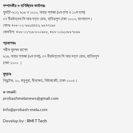
সম্পাদকীয় ও বাণিজ্যিক কার্যালয়ঃ
স্যুইট-৯১৩, ৯১৬ ও ১০১০, নাহার প্লাজা (৯ম তলা ও ১০ম তলা)
৩৭ বীরউত্তম সি আর দত্ত রোড, হাতিরপুল ঢাকা-১০০০, বাংলাদেশ।
ফোনঃ +৮৮-০২-৯৬১৪৪৫৩, ৯৬৭৭১৯৮
মোবাইল: +৮৮-০১৭১৬-৮০০৯৮৮, +৮৮-০১৯১৩৮৮৭৮৬৯
প্রকাশকঃ
শরীফ মুহম্মদ রাশেদ
৯১৬, নাহার প্লাজা (৯ম তলা), ৩৭ বীরউত্তম সি আর দত্ত রোড, হাতিরপুল
ঢাকা-১০০০ ।
মুদ্রনঃ
প্রিন্টেক, ২০, বাবুপুরা, নীলক্ষেত, নিউমার্কেট, ঢাকা-১২০৫।
e-mail:
probashmelanews@gmail.com
info@probash-mela.com
Develop by :
RMITTech