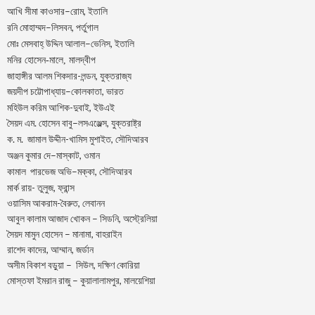
–
,
আখি
সীমা
কাওসার
রোম
ইতালি
–
,
রনি
মোহাম্মদ
লিসবন
পর্তুগাল
–
,
মোঃ
মেসবাহ্
উদ্দিন
আলাল
ভেনিস
ইতালি
মনির হোসেন-মালে, মালদ্বীপ
জাহাঙ্গীর আলম শিকদার-লন্ডন, যুক্তরাজ্য
–
,
জয়দীপ
চট্টোপাধ্যায়
কোলকাতা
ভারত
মহিউল করিম আশিক-দুবাই, ইউএই
.
–
,
সৈয়দ
এম
হোসেন
বাবু
লসএঞ্জেল্স
যুক্তরাষ্ট্র
.
.
-খামিস মুশাইত,
ক
ম
জামাল
উদ্দীন
সৌদিআরব
–
,
অঞ্জন
কুমার
দে
মাস্কাট
ওমান
–
,
কামাল
পারভেজ
অভি
মক্কা
সৌদিআরব
মার্ক রায়- তুলুজ, ফ্রান্স
ওয়াসিম আকরাম-বৈরুত, লেবানন
আবুল কালাম আজাদ খোকন – সিডনি, অস্ট্রেলিয়া
সৈয়দ মামুন হোসেন – মানামা, বাহরাইন
রাশেদ কাদের, আম্মান, জর্ডান
অসীম বিকাশ বড়ুয়া – সিউল, দক্ষিণ কোরিয়া
মোস্তফা ইমরান রাজু – কুয়ালালামপুর, মালয়েশিয়া