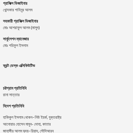
গ্রাফিক্স ডিজাইনার
খোন্দকার শাহিনুর আলম
সহকারী গ্রাফিক্স ডিজাইনার
মোঃ আশরাফুল আলম (মাসুদ)
সার্কুলেশন ম্যানেজার
মোঃ শরিফুল ইসলাম
ফ্রন্ট ডেস্ক এক্সিকিউটিভ
চট্টগ্রাম প্রতিনিধি
রানা সাত্তার
বিদেশ প্রতিনিধি
–
,
হাকিকুল
ইসলাম
খোকন
নিউ
ইয়র্ক
যুক্তরাষ্ট্র
,
আনোয়ার
হোসেন
মামুন-
দোহা
কাতার
–
,
জাহাঙ্গীর
আলম
হৃদয়
রিয়াদ
সৌদিআরব