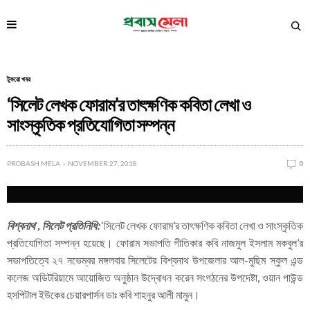
টুকরো খবর
‘সিলেট লেখক ফোরাম’র তাৎক্ষণিক কবিতা লেখা ও
সাংস্কৃতিক প্রতিযোগিতা সম্পন্ন
PROBASH MELA
NOVEMBER 27, 2018
0
বিশ্বনাথ , সিলেট প্রতিনিধি:
‘সিলেট লেখক ফোরাম’র তাৎক্ষণিক কবিতা লেখা ও সাংস্কৃতিক
প্রতিযোগিতা সম্পন্ন হয়েছে। ফোরাম সভাপতি গীতিকার কবি নাজমুল ইসলাম মকবুল’র
সভাপতিত্বে ২৭ নভেম্বর মঙ্গলবার সিলেটের বিশ্বনাথ উপজেলার আল-মুছিম স্কুল এন্ড
কলেজ অডিটরিয়ামে আয়োজিত অনুষ্ঠান উদ্বোধন করেন সংগঠনের উপদেষ্টা, ওয়ান পাউন্ড
হসপিটাল ইউকের চেয়ারপার্সন ডাঃ কবি শাহনুর আলী মামুন।