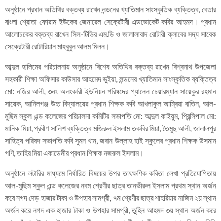
অনুষ্ঠানে প্রধান অতিথির বক্তব্য রাখেন লন্ডনের খ্যাতিমান সাংস্কৃতিক ব্যক্তিত্ব, বেতার
বাংলা শ্রোতা ফোরাম ইউকের জেনারেল সেক্রেটারী এডভোকেট কবির আহমদ। প্রধান
আলোচকের বক্তব্য রাখেন সিল-টিভির এম.ডি ও জালালাবাদ রোটারী ক্লাবের সদ্য সাবেক
সেক্রেটারী রোটারিয়ান মাহবুবুল আলম মিলন।
আব্দুল হালিমের পরিচালনায় অনুষ্ঠানে বিশেষ অতিথির বক্তব্য রাখেন বিশ্বনাথ উপজেলা
সহকারী শিক্ষা অফিসার কাউসার আহমেদ ভুইয়া, লন্ডনের খ্যাতিমান সাংস্কৃতিক ব্যক্তিত্ব
মো: নজির আলী, ৩নং অলংকারী ইউনিয়ন পরিষদের প্যানেল চেয়ারম্যান সায়েকুর রহমান
সায়েক, আনিলগঞ্জ উচ্চ বিদ্যালয়ের প্রধান শিক্ষক কবি আখলাকুল আম্বিয়া বাতিন, আল-
মুছিম স্কুল এন্ড কলেজের পরিচালনা কমিটির সভাপতি মো: আব্দুল কাইয়ুম, প্রিন্সিপাল মো:
মানিক মিয়া, প্রবীণ সালিশ ব্যক্তিত্ব মজিরুল ইসলাম তকবির মিয়া, তৈমুছ আলী, জালালপুর
সাহিত্য পরিষদ সভাপতি কবি সুমন খান, জবান উল্লাহ হাই স্কুলের প্রধান শিক্ষক উসমান
গণি, তাহির মিয়া একাডেমীর প্রধান শিক্ষক নজরুল ইসলাম।
অনুষ্ঠানে লটারির মাধ্যমে নির্ধারিত বিষয়ের উপর তাৎক্ষণিক কবিতা লেখা প্রতিযোগিতায়
আল-মুছিম স্কুল এন্ড কলেজের নবম শ্রেণীর ছাত্র তানভীরুল ইসলাম প্রথম স্থান অর্জন
করে নগদ দেড় হাজার টাকা ও উপহার সামগ্রী, ৭ম শ্রেণীর ছাত্র শাহরিয়ার নাজিম ২য় স্থান
অর্জন করে নগদ এক হাজার টাকা ও উপহার সামগ্রী, তুহিন আহমদ ৩য় স্থান অর্জন করে