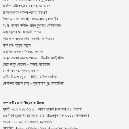
–
,
জয়দীপ
চট্টোপাধ্যায়
কোলকাতা
ভারত
মহিউল করিম আশিক-দুবাই, ইউএই
.
–
,
সৈয়দ
এম
হোসেন
বাবু
লসএঞ্জেল্স
যুক্তরাষ্ট্র
.
.
-খামিস মুশাইত,
ক
ম
জামাল
উদ্দীন
সৌদিআরব
–
,
অঞ্জন
কুমার
দে
মাস্কাট
ওমান
–
,
কামাল
পারভেজ
অভি
মক্কা
সৌদিআরব
মার্ক রায়- তুলুজ, ফ্রান্স
ওয়াসিম আকরাম-বৈরুত, লেবানন
আবুল কালাম আজাদ খোকন – সিডনি, অস্ট্রেলিয়া
সৈয়দ মামুন হোসেন – মানামা, বাহরাইন
রাশেদ কাদের, আম্মান, জর্ডান
অসীম বিকাশ বড়ুয়া – সিউল, দক্ষিণ কোরিয়া
মোস্তফা ইমরান রাজু – কুয়ালালামপুর, মালয়েশিয়া
সম্পাদকীয় ও বাণিজ্যিক কার্যালয়ঃ
স্যুইট-৯১৩, ৯১৬ ও ১০১০, নাহার প্লাজা (৯ম তলা ও ১০ম তলা)
৩৭ বীরউত্তম সি আর দত্ত রোড, হাতিরপুল ঢাকা-১০০০, বাংলাদেশ।
ফোনঃ +৮৮-০২-৯৬১৪৪৫৩, ৯৬৭৭১৯৮
মোবাইল: +৮৮-০১৭১৬-৮০০৯৮৮, +৮৮-০১৯১৩৮৮৭৮৬৯