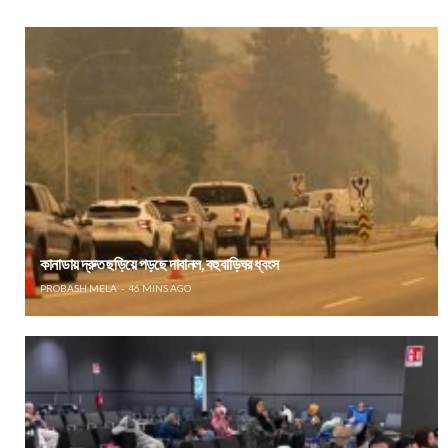
কানাডায় দ্রুত ছড়িয়ে পড়ছে দাবানল, বহু বাড়িঘর ধ্বংস
PROBASH MELA
46 MINS AGO