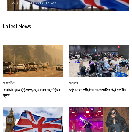
PROBASH MELA
2 HOURS AGO
Latest News
আন্তর্জাতিক
বাংলাদেশ
কানাডায় দ্রুত ছড়িয়ে পড়ছে দাবানল, বহু বাড়িঘর
দুপুরে দেশে পৌঁছাবেন রোমে আটকে পড়া যাত্রীরা
ধ্বংস