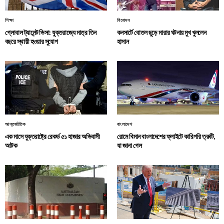
শিক্ষা
বিনোদন
গ্লোবাল ট্যালেন্ট ভিসা: যুক্তরাজ্যে মাত্র তিন
কনসার্টে বোতল ছুড়ে মারার ঘটনায় মুখ খুললেন
বছরে স্থায়ী হওয়ার সুযোগ
হাসান
আন্তর্জাতিক
বাংলাদেশ
এক মাসে যুক্তরাষ্ট্রে রেকর্ড ৫১ হাজার অভিবাসী
রোমে বিমান বাংলাদেশের ফ্লাইটে কারিগরি ত্রুটি,
আটক
যা জানা গেল