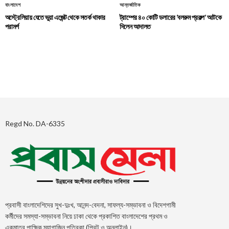
বাংলাদেশ
আন্তর্জাতিক
অস্ট্রেলিয়ায় যেতে ভুয়া এজেন্ট থেকে সতর্ক থাকার
ট্রাম্পের ৪০ কোটি ডলারের ‘বলরুম প্রকল্প’ আটকে
পরামর্শ
দিলেন আদালত
Regd No. DA-6335
প্রবাসী বাংলাদেশিদের সুখ-দুঃখ, আনন্দ-বেদনা, সাফল্য-সম্ভাবনা ও বিদেশগামী
কর্মীদের সমস্যা-সম্ভাবনা নিয়ে ঢাকা থেকে প্রকাশিত বাংলাদেশের প্রথম ও
একমাত্র পাক্ষিক ম্যাগাজিন পত্রিকা (প্রিন্ট ও অনলাইন)।