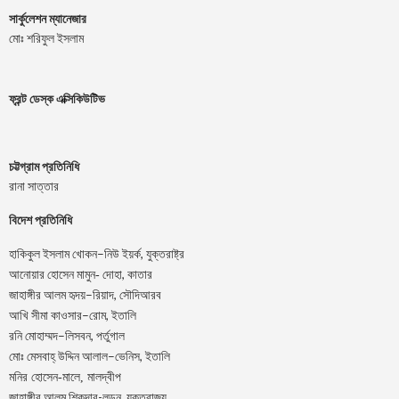
সার্কুলেশন ম্যানেজার
মোঃ শরিফুল ইসলাম
ফ্রন্ট ডেস্ক এক্সিকিউটিভ
চট্টগ্রাম প্রতিনিধি
রানা সাত্তার
বিদেশ প্রতিনিধি
–
,
হাকিকুল
ইসলাম
খোকন
নিউ
ইয়র্ক
যুক্তরাষ্ট্র
,
আনোয়ার
হোসেন
মামুন-
দোহা
কাতার
–
,
জাহাঙ্গীর
আলম
হৃদয়
রিয়াদ
সৌদিআরব
–
,
আখি
সীমা
কাওসার
রোম
ইতালি
–
,
রনি
মোহাম্মদ
লিসবন
পর্তুগাল
–
,
মোঃ
মেসবাহ্
উদ্দিন
আলাল
ভেনিস
ইতালি
মনির হোসেন-মালে, মালদ্বীপ
জাহাঙ্গীর আলম শিকদার-লন্ডন, যুক্তরাজ্য