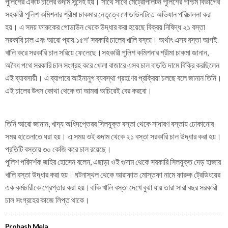
পুলিশের একটি চালের গুদাম সন্দেহ হয়। সাথে সাথে মেট্রোপলিটন পুলিশের পশ্চিম বিভাগের
সহকারী পুলিশ কমিশনার শ্রীমা চাকমার নেতৃত্বে গোডাউনটিতে অভিযান পরিচালনা করা
হয়। এ সময় ফারুকের গোডাউন থেকে উদ্ধার করা হয়েছে বিক্রয় নিষিদ্ধ ২১ বস্তা
সরকারি চাল এবং আরো প্রায় ১৫শ’ সরকারি চালের খালি বস্তা। অর্থাৎ এসব বস্তা আগই
খালি করে সরকারি চাল সরিয়ে ফেলেছে।সহকারী পুলিশ কমিশনার শ্রীমা চাকমা জানান,
অবৈধ পথে সরকারি চাল সংগ্রহ করে খোলা বাজারে এসব চাল বাড়তি দামে বিক্রি করছিলেন
এই ব্যাবসায়ী। এ ব্যাপারে আইনানুগ ব্যবস্থা গ্রহণের প্রক্রিয়া চলছে বলে জানান তিনি।
এই চালের উৎস কোথা থেকে তা আমরা অচিরেই বের করবো।
তিনি আরো জানান, খাদ্য অধিদপ্তেরর সিলযুক্ত বস্তা থেকে সাধারণ বস্তায় ঢোকানোর
সময় হাতেনাতে ধরা হয়। এ সময় ওই গুদাম থেকে ২১ বস্তা সরকারি চাল উদ্ধার করা হয়।
প্রতিটি বস্তায় ৩০ কেজি করে চাল রয়েছে।
পুলিশ পরিদর্শক জহির হোসেন বলেন, এছাড়া ওই গুদাম থেকে সরকারি সিলযুক্ত দেড় হাজার
খালি বস্তা উদ্ধার করা হয়। ঘটনাস্থল থেকে আরাফাত মোস্তফা নামে ফারুক ট্রেডিংয়ের
এক কর্মচারীকে গ্রেপ্তার করা হয়।বাকি খালি বস্তা দেখে বুঝা যায় তারা সারা বছর সরকারী
চাল সংগ্রহের কাজে লিপ্ত থাকে।
Probash Mela