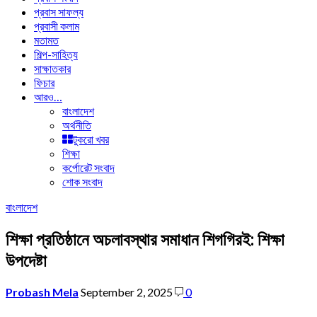
প্রবাস সাফল্য
প্রবাসী কলাম
মতামত
শিল্প-সাহিত্য
সাক্ষাতকার
ফিচার
আরও…
বাংলাদেশ
অর্থনীতি
টুকরো খবর
শিক্ষা
কর্পোরেট সংবাদ
শোক সংবাদ
বাংলাদেশ
শিক্ষা প্রতিষ্ঠানে অচলাবস্থার সমাধান শিগগিরই: শিক্ষা
উপদেষ্টা
Probash Mela
September 2, 2025
0