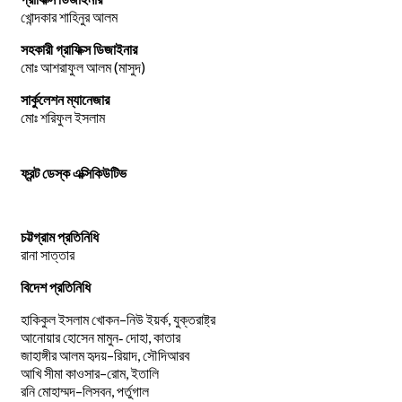
খোন্দকার শাহিনুর আলম
সহকারী গ্রাফিক্স ডিজাইনার
মোঃ আশরাফুল আলম (মাসুদ)
সার্কুলেশন ম্যানেজার
মোঃ শরিফুল ইসলাম
ফ্রন্ট ডেস্ক এক্সিকিউটিভ
চট্টগ্রাম প্রতিনিধি
রানা সাত্তার
বিদেশ প্রতিনিধি
–
,
হাকিকুল
ইসলাম
খোকন
নিউ
ইয়র্ক
যুক্তরাষ্ট্র
,
আনোয়ার
হোসেন
মামুন-
দোহা
কাতার
–
,
জাহাঙ্গীর
আলম
হৃদয়
রিয়াদ
সৌদিআরব
–
,
আখি
সীমা
কাওসার
রোম
ইতালি
–
,
রনি
মোহাম্মদ
লিসবন
পর্তুগাল