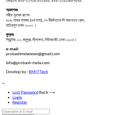
মোবাইল: +৮৮-০১৭১৬-৮০০৯৮৮, +৮৮-০১৯১৩৮৮৭৮৬৯
প্রকাশকঃ
শরীফ মুহম্মদ রাশেদ
৯১৬, নাহার প্লাজা (৯ম তলা), ৩৭ বীরউত্তম সি আর দত্ত রোড,
হাতিরপুল ঢাকা-১০০০ ।
মুদ্রনঃ
প্রিন্টেক, ২০, বাবুপুরা, নীলক্ষেত, নিউমার্কেট, ঢাকা-১২০৫।
e-mail:
probashmelanews@gmail.com
info@probash-mela.com
Develop by :
RMITTech
Lost Password
Back ⟶
Login
Register