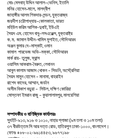
–
,
মোঃ
মেসবাহ্
উদ্দিন
আলাল
ভেনিস
ইতালি
মনির হোসেন-মালে, মালদ্বীপ
জাহাঙ্গীর আলম শিকদার-লন্ডন, যুক্তরাজ্য
–
,
জয়দীপ
চট্টোপাধ্যায়
কোলকাতা
ভারত
মহিউল করিম আশিক-দুবাই, ইউএই
.
–
,
সৈয়দ
এম
হোসেন
বাবু
লসএঞ্জেল্স
যুক্তরাষ্ট্র
.
.
-খামিস মুশাইত,
ক
ম
জামাল
উদ্দীন
সৌদিআরব
–
,
অঞ্জন
কুমার
দে
মাস্কাট
ওমান
–
,
কামাল
পারভেজ
অভি
মক্কা
সৌদিআরব
মার্ক রায়- তুলুজ, ফ্রান্স
ওয়াসিম আকরাম-বৈরুত, লেবানন
আবুল কালাম আজাদ খোকন – সিডনি, অস্ট্রেলিয়া
সৈয়দ মামুন হোসেন – মানামা, বাহরাইন
রাশেদ কাদের, আম্মান, জর্ডান
অসীম বিকাশ বড়ুয়া – সিউল, দক্ষিণ কোরিয়া
মোস্তফা ইমরান রাজু – কুয়ালালামপুর, মালয়েশিয়া
সম্পাদকীয় ও বাণিজ্যিক কার্যালয়ঃ
স্যুইট-৯১৩, ৯১৬ ও ১০১০, নাহার প্লাজা (৯ম তলা ও ১০ম তলা)
৩৭ বীরউত্তম সি আর দত্ত রোড, হাতিরপুল ঢাকা-১০০০, বাংলাদেশ।
ফোনঃ +৮৮-০২-৯৬১৪৪৫৩, ৯৬৭৭১৯৮