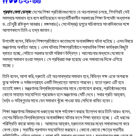
প্রবাস মেলা ডেস্ক:
দেশের শিক্ষা প্রতিষ্ঠানগুলোতে যে অচলাবস্থা চলছে, শিগগিরই সেই
সমস্যার সমাধান হবে বলে জানিয়েছেন অন্তর্বর্তীকালীন সরকারের শিক্ষা উপদেষ্টা অধ্যাপক
ড. চৌধুরী রফিকুল আবরার। মঙ্গলবার (২ সেপ্টেম্বর) দুপুরে সচিবালয়ে সাংবাদিকদের সঙ্গে
আলাপকালে তিনি এ তথ্য জানান।
উপদেষ্টা বলেন, বিভিন্ন শিক্ষাপ্রতিষ্ঠানে কতোগুলো অনাকাঙ্ক্ষিত ঘটনা ঘটেছে। এসব বিষয়ে
মন্ত্রণালয় অবহিত আছে। এসব ঘটনায় শিক্ষাপ্রতিষ্ঠানে স্বাভাবিক শিক্ষা কার্যক্রম কিছুটা
ব্যাহত হচ্ছে, সেটাতে সরকার যথেষ্ট পরিমাণ উদ্বিগ্ন। আলোচনার মাধ্যমে যেকোনো
সমস্যা সমাধান হওয়া সম্ভব। সে প্রক্রিয়া শুরু হয়েছে এবং সমাধানের দিকে এগিয়ে
যাচ্ছে।
তিনি বলেন, আশা করি, দ্রুতই এই অচলাবস্থার সমাধান হবে, বিভিন্ন পক্ষ একে অপরকে
বুঝে সর্বপক্ষ ও সর্বজনগ্রাহ্য একটি সিদ্ধান্তে আসতে পারবেন। যতো দ্রুত এটি হবে
ততোই মঙ্গল। মন্ত্রণালয় বিশ্ববিদ্যালয়গুলোর সাথে যোগাযোগ রাখছে, প্রতিষ্ঠানগুলোর
কোনো সাহায্য সহযোগিতা প্রয়োজন হলে মন্ত্রণালয় সেটি দেবে। সবার প্রতি আহ্বান,
ধৈর্য্য ও সহিষ্ণুতার সাথে যেন সমাধান খুঁজে পাওয়া যায় সেদিকে ধাবিত হবেন।
শিক্ষা মন্ত্রণালয় বিষয়গুলো গুরুত্বের সঙ্গে পর্যবেক্ষণ করছে উল্লেখ করে তিনি আরও বলেন,
দেশের বিভিন্ন বিশ্ববিদ্যালয়ে অনাকাঙ্ক্ষিত ঘটনার ফলে শিক্ষা ব্যাহত হচ্ছে। এই ধরনের
পরিস্থিতি কারো কাম্য নয়। আমাদের আহ্বান, দ্রুততম সময়ের মধ্যে সমাধানগুলো করে
ফেলা হোক। স্থানীয় প্রশাসন সহযোগিতা করছেন। কোনো কোনো ক্ষেত্রে স্থানীয়
কমিউনিটিও এগিয়ে আসছে। আশা করি, সমাধান খুব দ্রুত হবে। মন্ত্রণালয়ের পক্ষ থেকে যা