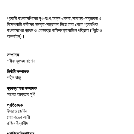
প্রবাসী বাংলাদেশিদের সুখ-দুঃখ, আনন্দ-বেদনা, সাফল্য-সম্ভাবনা ও
বিদেশগামী কর্মীদের সমস্যা-সম্ভাবনা নিয়ে ঢাকা থেকে প্রকাশিত
বাংলাদেশের প্রথম ও একমাত্র পাক্ষিক ম্যাগাজিন পত্রিকা (প্রিন্ট ও
অনলাইন)।
সম্পাদক
শরীফ মুহম্মদ রাশেদ
নির্বাহী সম্পাদক
শহীদ রাজু
ব্যবস্থাপনা সম্পাদক
সাবেরা আক্তার সুখী
প্রতিবেদক
ইসরাত জেবিন
মোঃ বাছের আলী
রাজিব ইব্রাহীম
গ্রাফিক্স ডিজাইনার