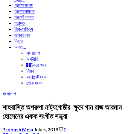
প্রবাস সংবাদ
প্রবাস সাফল্য
প্রবাসী কলাম
মতামত
শিল্প-সাহিত্য
সাক্ষাতকার
ফিচার
আরও…
বাংলাদেশ
অর্থনীতি
টুকরো খবর
শিক্ষা
কর্পোরেট সংবাদ
শোক সংবাদ
বাংলাদেশ
শাহরাস্তি অপরুপা নাট্যগোষ্ঠীর ক্ষুদে গান রাজ আরমান
হোসেনের একক সংগীত সন্ধ্যা
Probash Mela
July 5, 2018
0