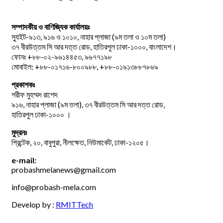
সম্পাদকীয় ও বাণিজ্যিক কার্যালয়ঃ
স্যুইট-৯১৩, ৯১৬ ও ১০১০, নাহার প্লাজা (৯ম তলা ও ১০ম তলা)
৩৭ বীরউত্তম সি আর দত্ত রোড, হাতিরপুল ঢাকা-১০০০, বাংলাদেশ।
ফোনঃ +৮৮-০২-৯৬১৪৪৫৩, ৯৬৭৭১৯৮
মোবাইল: +৮৮-০১৭১৬-৮০০৯৮৮, +৮৮-০১৯১৩৮৮৭৮৬৯
প্রকাশকঃ
শরীফ মুহম্মদ রাশেদ
৯১৬, নাহার প্লাজা (৯ম তলা), ৩৭ বীরউত্তম সি আর দত্ত রোড,
হাতিরপুল ঢাকা-১০০০ ।
মুদ্রনঃ
প্রিন্টেক, ২০, বাবুপুরা, নীলক্ষেত, নিউমার্কেট, ঢাকা-১২০৫।
e-mail:
probashmelanews@gmail.com
info@probash-mela.com
Develop by :
RMITTech