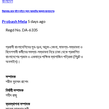
বাংলাদেশ
মিয়ানমার থেকে পাইপ লাইনে গ্যাস আমদানির প্রস্তাব বাংলাদেশের
Probash Mela
5 days ago
Regd No. DA-6335
প্রবাসী বাংলাদেশিদের সুখ-দুঃখ, আনন্দ-বেদনা, সাফল্য-সম্ভাবনা ও
বিদেশগামী কর্মীদের সমস্যা-সম্ভাবনা নিয়ে ঢাকা থেকে প্রকাশিত
বাংলাদেশের প্রথম ও একমাত্র পাক্ষিক ম্যাগাজিন পত্রিকা (প্রিন্ট ও
অনলাইন)।
সম্পাদক
শরীফ মুহম্মদ রাশেদ
নির্বাহী সম্পাদক
শহীদ রাজু
ব্যবস্থাপনা সম্পাদক
সাবেরা আক্তার সুখী