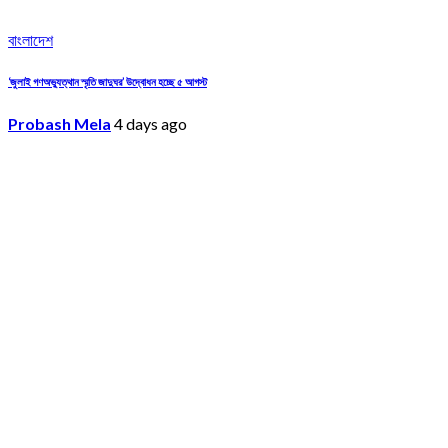
বাংলাদেশ
‘জুলাই গণঅভ্যুত্থান স্মৃতি জাদুঘর’ উদ্বোধন হচ্ছে ৫ আগস্ট
Probash Mela
4 days ago