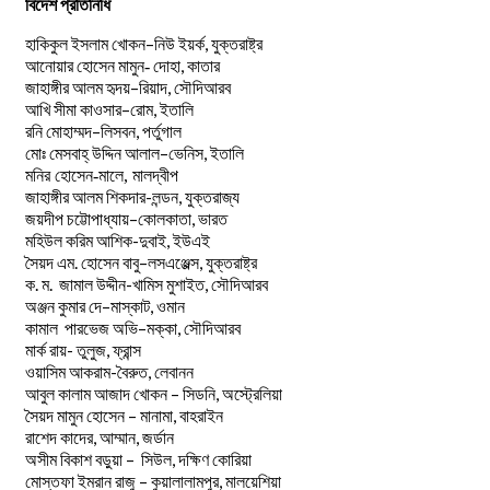
বিদেশ প্রতিনিধি
–
,
হাকিকুল
ইসলাম
খোকন
নিউ
ইয়র্ক
যুক্তরাষ্ট্র
,
আনোয়ার
হোসেন
মামুন-
দোহা
কাতার
–
,
জাহাঙ্গীর
আলম
হৃদয়
রিয়াদ
সৌদিআরব
–
,
আখি
সীমা
কাওসার
রোম
ইতালি
–
,
রনি
মোহাম্মদ
লিসবন
পর্তুগাল
–
,
মোঃ
মেসবাহ্
উদ্দিন
আলাল
ভেনিস
ইতালি
মনির হোসেন-মালে, মালদ্বীপ
জাহাঙ্গীর আলম শিকদার-লন্ডন, যুক্তরাজ্য
–
,
জয়দীপ
চট্টোপাধ্যায়
কোলকাতা
ভারত
মহিউল করিম আশিক-দুবাই, ইউএই
.
–
,
সৈয়দ
এম
হোসেন
বাবু
লসএঞ্জেল্স
যুক্তরাষ্ট্র
.
.
-খামিস মুশাইত,
ক
ম
জামাল
উদ্দীন
সৌদিআরব
–
,
অঞ্জন
কুমার
দে
মাস্কাট
ওমান
–
,
কামাল
পারভেজ
অভি
মক্কা
সৌদিআরব
মার্ক রায়- তুলুজ, ফ্রান্স
ওয়াসিম আকরাম-বৈরুত, লেবানন
আবুল কালাম আজাদ খোকন – সিডনি, অস্ট্রেলিয়া
সৈয়দ মামুন হোসেন – মানামা, বাহরাইন
রাশেদ কাদের, আম্মান, জর্ডান
অসীম বিকাশ বড়ুয়া – সিউল, দক্ষিণ কোরিয়া
মোস্তফা ইমরান রাজু – কুয়ালালামপুর, মালয়েশিয়া