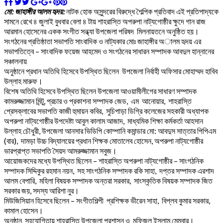
মো: জাহাঙ্গীর আলম হৃদয়:
নাটক হোক অসুন্দরের বিরুদ্ধে শৈল্পিক প্রতিবাদ এই প্রতিপাদ্যকে
সামনে রেখে ৪ জুলাই বুধবার বেলা ৪ টায় শাহরাস্তি অপরুপা নাট্যগোষ্ঠীর ক্ষুদে গান রাজ
আরমান হোসেনের একক সংগীত সন্ধ্যা উপজেলা পরিষদ মিলনায়তনে অনুষ্ঠিত হয়।
সংগঠনের প্রতিষ্ঠাতা সভাপতি সাংবাদিক ও নাট্যকার মোঃ জাহাঙ্গীর অালম হৃদয় এর
সভাপতিত্বে – সাংবাদিক ফয়েজ আহমেদ ও সংগঠনের সাধারন সম্পাদক আবদুল হান্নানের
সঞ্চালনায়
অনুষ্ঠানে প্রধান অতিথি হিসেবে উপস্থিত ছিলেন উপজেলা নির্বাহী অফিসার মোহাম্মদ হাবিব
উল্লাহ মারুফ।
বিশেষ অতিথি হিসেবে উপস্থিত ছিলেন উপজেলা আওয়ামীলীগের সাধারণ সম্পাদক
কামরুজ্জামান মিন্টু, প্রচার ও প্রকাশনা সম্পাদক জেড, এম আনোয়ার, শাহরাস্তি
প্রেসক্লাবের সভাপতি কাজী হুমায়ন কবির, সুচিপাড়া ডিগ্রি কলেজের সহকারী অধ্যাপক
অপরুপা নাট্যগোষ্ঠীর উপদেষ্টা আবুল কালাম আজাদ, মাধ্যমিক শিক্ষা কর্মকর্তা আহসান
উল্লাহ চৌধুরী, উপজেলা আনসার ভিডিপি কোম্পানি কমান্ডার মো: আবদুস সাত্তার পিপিএম
(বার), দামড়া উচ্চ বিদ্যালয়ের প্রধান শিক্ষক মোতালেব হোসেন, অপরুপা নাট্যগোষ্ঠীর
ভারপ্রাপ্ত সভাপতি সৈয়দ আমরুজ্জামান সবুজ।
আয়োজকদের মধ্যে উপস্থিত ছিলেন – শাহরাস্তি অপরুপা নাট্যগোষ্ঠীর – সাংগঠনিক
সম্পাদক সিদ্দিকুর রহমান নয়ন, সহ সাংগঠনিক সম্পাদক রকি সাহা, দপ্তর সম্পাদক এরশাদ
আলম বেপারি, মহিলা বিষয়ক সম্পাদক অন্তরা সরকার, সাংস্কৃতিক বিষয়ক সম্পাদক জিত
সরকার জয়, সদস্য আরিশা নুর।
মিউজিসিয়ান হিসেবে ছিলেন – সংগীতশিল্পী প্রশিক্ষক ভীরেন সাহা, বিপ্লব কুমার সরকার,
কামাল হোসেন।
অনুষ্ঠান সহযোগিতায় শাহরাস্তি উপজেলা প্রশাসন ও মফিজুল ইসলাম মেম্বার।