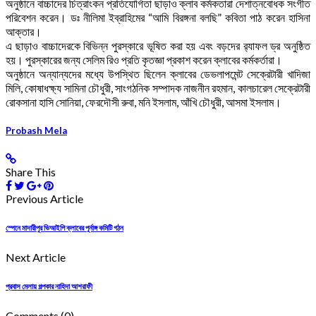
অনুষ্ঠানে বাচ্চাদের চিত্রাংকন প্রতিযোগিতা ছাড়াও ক্লাব কর্মকতারা দেশাত্নবোধক সংগীত
পরিবেশন করেন। ডঃ নীলিমা ইব্রাহিমের “আমি বিরঙ্গনা বলছি” কবিতা পাঠ করেন হাসিনা
আক্তার।
এ ছাড়াও বাচ্চাদেরকে বিভিন্ন পুরস্কারে ভূষিত করা হয় এবং বড়দের র‌্যাফল ড্র অনুষ্ঠিত
হয়। পুরস্কারের জন্য সেলিম রিও প্রতি কৃতজ্ঞা প্রকাশ করেন ক্লাবের কর্মকর্তারা।
অনুষ্ঠানে অন্যান্যদের মধ্যে উপস্থিত ছিলেন ক্লাবের ডেভলাপমেন্ট সেক্রেটারী খাদিজা
মিলি, কোষাধক্ষ্য সামিনা চৌধুরী, সাংগঠনিক সম্পাদক নাজনীন রহমান, কালচারেল সেক্রেটারী
রোকসানা হাসি সোনিয়া, ফেরদৌসী রুবা, মনি ইসলাম, আঁখি চৌধুরী, আসমা ইসলাম।
Probash Mela
Share This
Previous Article
স্পেনে মাদারীপুর ভিআইপি ক্লাবের পূর্নাঙ্গ কমিটি গঠন
Next Article
প্রবাস মেলায় গল্পকার নাহিদা আশরাফী
Comments
(0)