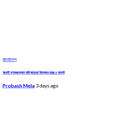
বাংলাদেশ
‘জুলাই গণঅভ্যুত্থান স্মৃতি জাদুঘর’ উদ্বোধন হচ্ছে ৫ আগস্ট
Probash Mela
3 days ago