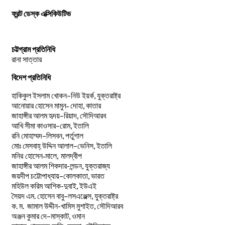
ফ্রন্ট ডেস্ক এক্সিকিউটিভ
চট্টগ্রাম প্রতিনিধি
রানা সাত্তার
বিদেশ প্রতিনিধি
–
,
হাকিকুল
ইসলাম
খোকন
নিউ
ইয়র্ক
যুক্তরাষ্ট্র
,
আনোয়ার
হোসেন
মামুন-
দোহা
কাতার
–
,
জাহাঙ্গীর
আলম
হৃদয়
রিয়াদ
সৌদিআরব
–
,
আখি
সীমা
কাওসার
রোম
ইতালি
–
,
রনি
মোহাম্মদ
লিসবন
পর্তুগাল
–
,
মোঃ
মেসবাহ্
উদ্দিন
আলাল
ভেনিস
ইতালি
মনির হোসেন-মালে, মালদ্বীপ
জাহাঙ্গীর আলম শিকদার-লন্ডন, যুক্তরাজ্য
–
,
জয়দীপ
চট্টোপাধ্যায়
কোলকাতা
ভারত
মহিউল করিম আশিক-দুবাই, ইউএই
.
–
,
সৈয়দ
এম
হোসেন
বাবু
লসএঞ্জেল্স
যুক্তরাষ্ট্র
.
.
-খামিস মুশাইত,
ক
ম
জামাল
উদ্দীন
সৌদিআরব
–
,
অঞ্জন
কুমার
দে
মাস্কাট
ওমান