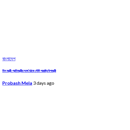
বাংলাদেশ
তিন মন্ত্রী-প্রতিমন্ত্রীর সঙ্গে বৈঠকে সৌদি পররাষ্ট্র উপমন্ত্রী
Probash Mela
3 days ago