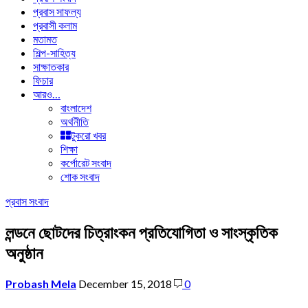
প্রবাস সাফল্য
প্রবাসী কলাম
মতামত
শিল্প-সাহিত্য
সাক্ষাতকার
ফিচার
আরও…
বাংলাদেশ
অর্থনীতি
টুকরো খবর
শিক্ষা
কর্পোরেট সংবাদ
শোক সংবাদ
প্রবাস সংবাদ
লন্ডনে ছোটদের চিত্রাংকন প্রতিযোগিতা ও সাংস্কৃতিক
অনুষ্ঠান
Probash Mela
December 15, 2018
0