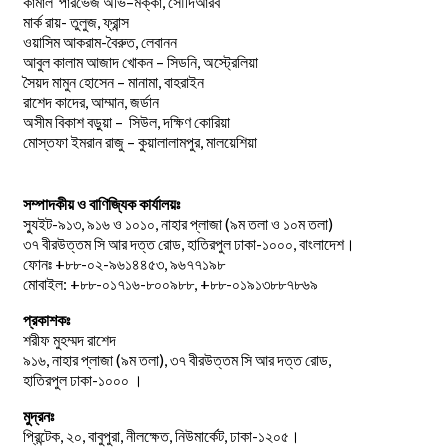
–
,
কামাল
পারভেজ
অভি
মক্কা
সৌদিআরব
মার্ক রায়- তুলুজ, ফ্রান্স
ওয়াসিম আকরাম-বৈরুত, লেবানন
আবুল কালাম আজাদ খোকন – সিডনি, অস্ট্রেলিয়া
সৈয়দ মামুন হোসেন – মানামা, বাহরাইন
রাশেদ কাদের, আম্মান, জর্ডান
অসীম বিকাশ বড়ুয়া – সিউল, দক্ষিণ কোরিয়া
মোস্তফা ইমরান রাজু – কুয়ালালামপুর, মালয়েশিয়া
সম্পাদকীয় ও বাণিজ্যিক কার্যালয়ঃ
স্যুইট-৯১৩, ৯১৬ ও ১০১০, নাহার প্লাজা (৯ম তলা ও ১০ম তলা)
৩৭ বীরউত্তম সি আর দত্ত রোড, হাতিরপুল ঢাকা-১০০০, বাংলাদেশ।
ফোনঃ +৮৮-০২-৯৬১৪৪৫৩, ৯৬৭৭১৯৮
মোবাইল: +৮৮-০১৭১৬-৮০০৯৮৮, +৮৮-০১৯১৩৮৮৭৮৬৯
প্রকাশকঃ
শরীফ মুহম্মদ রাশেদ
৯১৬, নাহার প্লাজা (৯ম তলা), ৩৭ বীরউত্তম সি আর দত্ত রোড,
হাতিরপুল ঢাকা-১০০০ ।
মুদ্রনঃ
প্রিন্টেক, ২০, বাবুপুরা, নীলক্ষেত, নিউমার্কেট, ঢাকা-১২০৫।