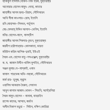
–
,
হাকিকুল
ইসলাম
খোকন
নিউ
ইয়র্ক
যুক্তরাষ্ট্র
,
আনোয়ার
হোসেন
মামুন-
দোহা
কাতার
–
,
জাহাঙ্গীর
আলম
হৃদয়
রিয়াদ
সৌদিআরব
–
,
আখি
সীমা
কাওসার
রোম
ইতালি
–
,
রনি
মোহাম্মদ
লিসবন
পর্তুগাল
–
,
মোঃ
মেসবাহ্
উদ্দিন
আলাল
ভেনিস
ইতালি
মনির হোসেন-মালে, মালদ্বীপ
জাহাঙ্গীর আলম শিকদার-লন্ডন, যুক্তরাজ্য
–
,
জয়দীপ
চট্টোপাধ্যায়
কোলকাতা
ভারত
মহিউল করিম আশিক-দুবাই, ইউএই
.
–
,
সৈয়দ
এম
হোসেন
বাবু
লসএঞ্জেল্স
যুক্তরাষ্ট্র
.
.
-খামিস মুশাইত,
ক
ম
জামাল
উদ্দীন
সৌদিআরব
–
,
অঞ্জন
কুমার
দে
মাস্কাট
ওমান
–
,
কামাল
পারভেজ
অভি
মক্কা
সৌদিআরব
মার্ক রায়- তুলুজ, ফ্রান্স
ওয়াসিম আকরাম-বৈরুত, লেবানন
আবুল কালাম আজাদ খোকন – সিডনি, অস্ট্রেলিয়া
সৈয়দ মামুন হোসেন – মানামা, বাহরাইন
রাশেদ কাদের, আম্মান, জর্ডান
অসীম বিকাশ বড়ুয়া – সিউল, দক্ষিণ কোরিয়া