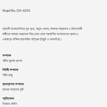
Regd No. DA-6335
প্রবাসী বাংলাদেশিদের সুখ-দুঃখ, আনন্দ-বেদনা, সাফল্য-সম্ভাবনা ও বিদেশগামী
কর্মীদের সমস্যা-সম্ভাবনা নিয়ে ঢাকা থেকে প্রকাশিত বাংলাদেশের প্রথম ও
একমাত্র পাক্ষিক ম্যাগাজিন পত্রিকা (প্রিন্ট ও অনলাইন)।
সম্পাদক
শরীফ মুহম্মদ রাশেদ
নির্বাহী সম্পাদক
শহীদ রাজু
ব্যবস্থাপনা সম্পাদক
সাবেরা আক্তার সুখী
প্রতিবেদক
ইসরাত জেবিন