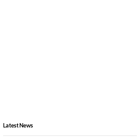
PROBASH MELA
2 DAYS AGO
জুলাই গণঅভ্যুত্থান দিবসে দেশজুড়ে র‌্যাবের বিশেষ নিরাপত্তা
PROBASH MELA
2 DAYS AGO
Latest News