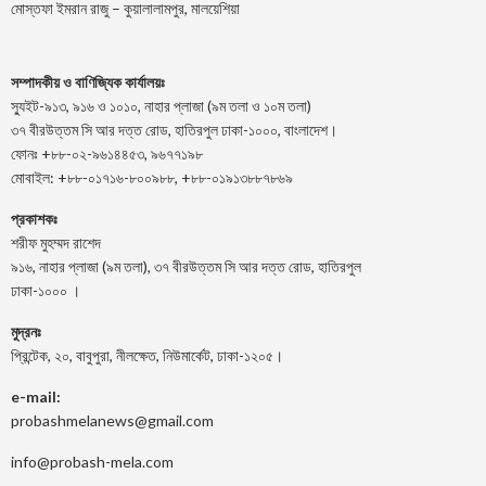
মোস্তফা ইমরান রাজু – কুয়ালালামপুর, মালয়েশিয়া
সম্পাদকীয় ও বাণিজ্যিক কার্যালয়ঃ
স্যুইট-৯১৩, ৯১৬ ও ১০১০, নাহার প্লাজা (৯ম তলা ও ১০ম তলা)
৩৭ বীরউত্তম সি আর দত্ত রোড, হাতিরপুল ঢাকা-১০০০, বাংলাদেশ।
ফোনঃ +৮৮-০২-৯৬১৪৪৫৩, ৯৬৭৭১৯৮
মোবাইল: +৮৮-০১৭১৬-৮০০৯৮৮, +৮৮-০১৯১৩৮৮৭৮৬৯
প্রকাশকঃ
শরীফ মুহম্মদ রাশেদ
৯১৬, নাহার প্লাজা (৯ম তলা), ৩৭ বীরউত্তম সি আর দত্ত রোড, হাতিরপুল
ঢাকা-১০০০ ।
মুদ্রনঃ
প্রিন্টেক, ২০, বাবুপুরা, নীলক্ষেত, নিউমার্কেট, ঢাকা-১২০৫।
e-mail:
probashmelanews@gmail.com
info@probash-mela.com