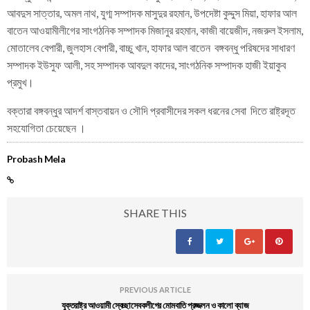
আবদুস সাত্তার, অমল নাথ, যুগ্ম সম্পাদক মাসুদুর রহমান, উপদেষ্টা কুদ্দুস মিয়া, হাফার আল
বাতেন আওয়ামীলীগের সাংগঠনিক সম্পাদক মিজানুর রহমান, কাজী বায়েজীদ, নজরুল ইসলাম,
মোতালেব বেপারী, জুলহাস বেপারী, বাচ্চু খান, হাফার আল বাতেন বঙ্গবন্ধু পরিষদের সাধারণ
সম্পাদক ইউসুফ আলী, সহ সম্পাদক আবদুল কাদের, সাংগঠনিক সম্পাদক হাজী ইয়াকুব
প্রমুখ।
বক্তারা বঙ্গবন্ধুর আদর্শ বাস্তবায়ন ও সৌদি প্রবাসীদের সকল ধরনের সেবা দিতে রাষ্ট্রদূত
সহযোগিতা চেয়েছেন ।
Probash Mela
SHARE THIS
PREVIOUS ARTICLE
যুক্তরাষ্ট্র আওয়ামী স্বেচ্ছাসেবকলীগের মোমবাতি প্রজ্জলন ও কালো ব্যাজ