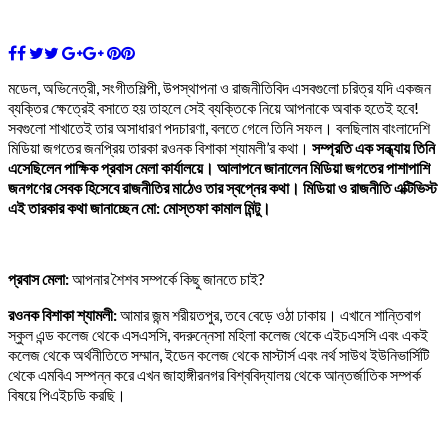
মডেল, অভিনেত্রী, সংগীতশিল্পী, উপস্থাপনা ও রাজনীতিবিদ এসবগুলো চরিত্র যদি একজন
ব্যক্তির ক্ষেত্রেই বসাতে হয় তাহলে সেই ব্যক্তিকে নিয়ে আপনাকে অবাক হতেই হবে!
সবগুলো শাখাতেই তার অসাধারণ পদচারণা, বলতে গেলে তিনি সফল। বলছিলাম বাংলাদেশি
মিডিয়া জগতের জনপ্রিয় তারকা রওনক বিশাকা শ্যামলী’র কথা।
সম্প্রতি এক সন্ধ্যায় তিনি
এসেছিলেন পাক্ষিক প্রবাস মেলা কার্যালয়ে। আলাপনে জানালেন মিডিয়া জগতের পাশাপাশি
জনগণের সেবক হিসেবে রাজনীতির মাঠেও তার স্বপ্নের কথা। মিডিয়া ও রাজনীতি এক্টিভিস্ট
এই তারকার কথা জানাচ্ছেন মো: মোস্তফা কামাল মিন্টু।
প্রবাস মেলা:
আপনার শৈশব সম্পর্কে কিছু জানতে চাই?
রওনক বিশাকা শ্যামলী:
আমার জন্ম শরীয়তপুর, তবে বেড়ে ওঠা ঢাকায়। এখানে শান্তিবাগ
স্কুল এন্ড কলেজ থেকে এসএসসি, বদরুন্নেসা মহিলা কলেজ থেকে এইচএসসি এবং একই
কলেজ থেকে অর্থনীতিতে সম্মান, ইডেন কলেজ থেকে মাস্টার্স এবং নর্থ সাউথ ইউনিভার্সিটি
থেকে এমবিএ সম্পন্ন করে এখন জাহাঙ্গীরনগর বিশ্ববিদ্যালয় থেকে আন্তর্জাতিক সম্পর্ক
বিষয়ে পিএইচডি করছি।