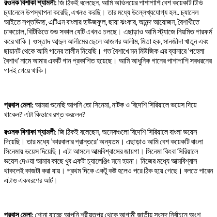
রওনক বিশাকা শ্যামলী:
জি ঠিকই বলেছেন, আমি অভিনয়ের পাশাপাশি বেশ কয়েকটি টিভি
চ্যানেলে উপস্থাপনা করেছি, এখনও করছি। তার মধ্যে উল্লেখ্যযোগ্য হল.. চ্যানেল
আইতে সপ্তডিঙ্গা, এটিএন বাংলার হাউজফুল, ছায়া ঝংকার, আনন্দ আয়োজন, বৈশাখীতে
ঢাকঢোল, বিটিভিতে শুভ সকাল যেটি এখনও চলছে। এছাড়াও আমি স্ট্যাজে নিয়মিত পারফর্ম
করে থাকি। ওস্তাদ আব্দুল আলীমের ছেলে আজগর আলীম, মিতা হক, সানজীদা খাতুন এবং
ছায়ানট থেকে আমি গানের তালীম নিয়েছি। গত বৈশাখে মন মিউজিক এর ব্যানারে ‘পহেলা
বৈশাখ’ নামে আমার একটি গান প্রকাশিত হয়েছে। আমি আধুনিক গানের পাশাপাশি সবধরনের
গানই গেয়ে থাকি।
প্রবাস মেলা:
আমরা শুনেছি আপনি তো সিনেমা, নাটক ও বিদেশি সিরিয়ালে ভয়েস দিয়ে
থাকেন? এটা কিভাবে রপ্ত করলেন?
রওনক বিশাকা শ্যামলী
: জি ঠিকই বলেছেন, অনেকগুলো বিদেশি সিরিয়ালে বাংলা ভয়েস
দিয়েছি। তার মধ্যে ‘কারবালার প্রান্তরে’ অন্যতম। এছাড়াও আমি বেশ কয়েকটি বাংলা
সিনেমায় ভয়েস দিয়েছি। এটা আসলে আত্মবিশ্বাসের জায়গা। সিনেমা কিংবা সিরিয়ালে
ভয়েস দেওয়া আমার কাছে খুব একটা চ্যালেঞ্জিং মনে হয়না। নিজের মধ্যে আত্মবিশ্বাস
থাকলেই কাজটা করা যায়। প্রথম দিকে একটু কষ্ট হলেও পরে ঠিক হয়ে গেছে। বলতে পারেন
এটাও একধরণের আর্ট।
প্রবাস মেলা:
শোনা যাচ্ছে আপনি শরীয়তপুর থেকে আগামী জাতীয় সংসদ নির্বাচনে অংশ