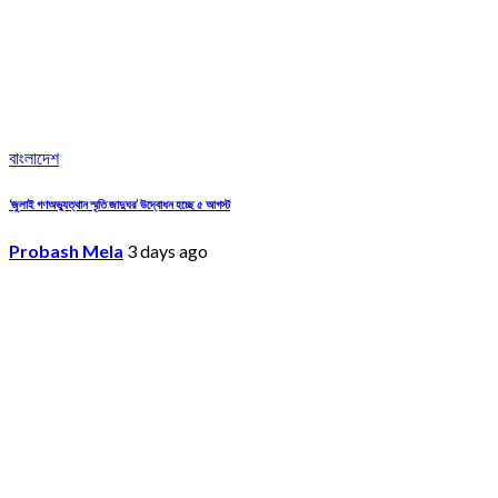
বাংলাদেশ
‘জুলাই গণঅভ্যুত্থান স্মৃতি জাদুঘর’ উদ্বোধন হচ্ছে ৫ আগস্ট
Probash Mela
3 days ago