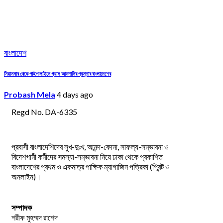
বাংলাদেশ
মিয়ানমার থেকে পাইপ লাইনে গ্যাস আমদানির প্রস্তাব বাংলাদেশের
Probash Mela
4 days ago
Regd No. DA-6335
প্রবাসী বাংলাদেশিদের সুখ-দুঃখ, আনন্দ-বেদনা, সাফল্য-সম্ভাবনা ও
বিদেশগামী কর্মীদের সমস্যা-সম্ভাবনা নিয়ে ঢাকা থেকে প্রকাশিত
বাংলাদেশের প্রথম ও একমাত্র পাক্ষিক ম্যাগাজিন পত্রিকা (প্রিন্ট ও
অনলাইন)।
সম্পাদক
শরীফ মুহম্মদ রাশেদ