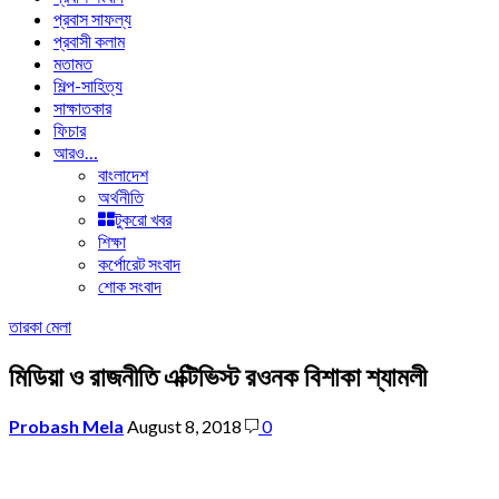
প্রবাস সাফল্য
প্রবাসী কলাম
মতামত
শিল্প-সাহিত্য
সাক্ষাতকার
ফিচার
আরও…
বাংলাদেশ
অর্থনীতি
টুকরো খবর
শিক্ষা
কর্পোরেট সংবাদ
শোক সংবাদ
তারকা মেলা
মিডিয়া ও রাজনীতি এক্টিভিস্ট রওনক বিশাকা শ্যামলী
Probash Mela
August 8, 2018
0