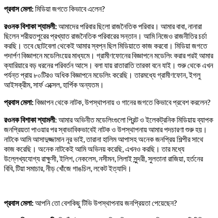
প্রবাস মেলা:
মিডিয়া জগতে কিভাবে এলেন?
রওনক বিশাকা শ্যামলী:
আমাদের পরিবার ছিলো রাজনৈতিক পরিবার। আমার বাবা, নানারা
ছিলেন শরীয়তপুরের প্রখ্যাত রাজনৈতিক পরিবারের সন্তান। আমি নিজেও রাজনীতির চর্চা
করছি। তবে ছোটবেলা থেকেই আমার স্বপ্ন ছিল মিডিয়াতে কাজ করবো। মিডিয়া জগতে
পদার্পণ বিজ্ঞাপনে মডেলিংয়ের মাধ্যমে। গ্রামীণফোনের বিজ্ঞাপনে মডেলিং
করার পরই আমার
ক্যারিয়ারে বড় ধরনের পরিবর্তন আসে। বলা যায় রাতারাতি তারকা বনে যাই। শুরু থেকে এখন
পর্যন্ত প্রায় ৮০টিরও অধিক বিজ্ঞাপনে মডেলিং করেছি। তারমধ্যে গ্রামীণফোন, ইগলু
আইসক্রীম, সার্ফ এক্সেল, হার্পিক অন্যতম।
প্রবাস মেলা:
বিজ্ঞাপন থেকে নাটক, উপস্থাপনায় ও গানের জগতে কিভাবে প্রবেশ করলেন?
রওনক বিশাকা শ্যামলী
: আমার অভিনীত মডেলিংগুলো প্রিন্ট ও ইলেকট্রনিক মিডিয়ায় ব্যাপক
জনপ্রিয়তা পাওয়ার পর স্বাভাবিকভাবেই নাটক ও উপস্থাপনায় আমার পদচারণা শুরু হয়।
নাটকে আমি আসাদুজ্জামান নূর ভাই, তারানা হালিম আপাসহ অনেক জনপ্রিয় শিল্পীর সাথে
কাজ করেছি। অনেক নাটকেই আমি অভিনয় করেছি, এখনও করছি। তার মধ্যে
উল্লেখ্যযোগ্য রাক্ষুসী, ইলিশ, নেকলেস, নসীমন, লিলাই সুন্দরী, সুলতানা রাজিয়া, হর্তনের
বিবি, টিয়া সমাচার, নীড় খোঁজে গাঙচিল, লকেট ইত্যাদি।
প্রবাস মেলা:
আপনি তো বেশকিছু টিভি উপস্থাপনায় জনপ্রিয়তা পেয়েছেন?