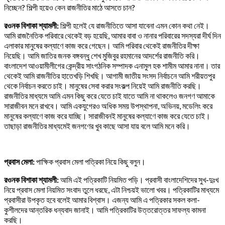
নিচ্ছেন? শিল্পী হয়েও কেন রাজনীতির মাঠে আসতে চান?
রওনক বিশাকা শ্যামলী:
শিল্পী হলেই যে রাজনীতিতে আসা যাবেনা এমন কোন কথা নেই।
আমি রাজনৈতিক পরিবারে থেকেই বড় হয়েছি, আমার বাবা ও নানার পরিবারের সদস্যরা দীর্ঘ দিন
এলাকার মানুষের কল্যাণে কাজ করে গেছেন। আমি পরিবার থেকেই রাজনীতির দীক্ষা
নিয়েছি। আমি জাতির জনক বঙ্গবন্ধু শেখ মুজিবুর রহমানের আদর্শের রাজনীতি করি।
বাংলাদেশ আওয়ামীলীগের কেন্দ্রীয় সাংগঠনিক সম্পাদক এনামুল হক শামীম আমার নানা। তার
থেকেই আমি রাজনীতির হাতেখড়ি শিখছি। আগামী জাতীয় সংসদ নির্বাচনে আমি শরীয়তপুর
থেকে নির্বাচন করতে চাই। মানুষের সেবা করার সংকল্প নিয়েই আমি রাজনীতি করছি।
রাজনীতির মাধ্যমে আমি এমন কিছু করে যেতে চাই যাতে আমি না থাকলেও জনগণ আমাকে
সারাজীবন মনে রাখবে। আমি একযুগেরও অধিক সময় উপস্থাপনা, অভিনয়, মডেলিং করে
মানুষের কল্যাণে কাজ করে যাচ্ছি। সারাজীবনই মানুষের কল্যাণে কাজ করে যেতে চাই।
তাছাড়া রাজনীতির মাধ্যমেই জনগণের খুব কাছে আসা যায় বলে আমি মনে করি।
প্রবাস মেলা:
পাক্ষিক প্রবাস মেলা পত্রিকা নিয়ে কিছু বলুন।
রওনক বিশাকা শ্যামলী:
আমি এই পত্রিকাটি নিয়মিত পড়ি। প্রবাসী বাংলাদেশিদের সুখ-দুঃখ
নিয়ে প্রবাস মেলা নিয়মিত সংবাদ তুলে ধরছে, এটা নিশ্চয়ই ভালো খবর। পত্রিকাটির মাধ্যমে
প্রবাসীরা
উপকৃত হবে বলেই আমার বিশ্বাস। এজন্য আমি এ পত্রিকার সকল কলা-
কুশীলদের আন্তরিক ধন্যবাদ জানাই। আমি পত্রিকাটির উত্তরোত্তর সাফল্য কামনা
করছি।