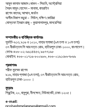
আবুল কালাম আজাদ খোকন – সিডনি, অস্ট্রেলিয়া
সৈয়দ মামুন হোসেন – মানামা, বাহরাইন
রাশেদ কাদের, আম্মান, জর্ডান
অসীম বিকাশ বড়ুয়া – সিউল, দক্ষিণ কোরিয়া
মোস্তফা ইমরান রাজু – কুয়ালালামপুর, মালয়েশিয়া
সম্পাদকীয় ও বাণিজ্যিক কার্যালয়ঃ
স্যুইট-৯১৩, ৯১৬ ও ১০১০, নাহার প্লাজা (৯ম তলা ও ১০ম তলা)
৩৭ বীরউত্তম সি আর দত্ত রোড, হাতিরপুল ঢাকা-১০০০, বাংলাদেশ।
ফোনঃ +৮৮-০২-৯৬১৪৪৫৩, ৯৬৭৭১৯৮
মোবাইল: +৮৮-০১৭১৬-৮০০৯৮৮, +৮৮-০১৯১৩৮৮৭৮৬৯
প্রকাশকঃ
শরীফ মুহম্মদ রাশেদ
৯১৬, নাহার প্লাজা (৯ম তলা), ৩৭ বীরউত্তম সি আর দত্ত রোড,
হাতিরপুল ঢাকা-১০০০ ।
মুদ্রনঃ
প্রিন্টেক, ২০, বাবুপুরা, নীলক্ষেত, নিউমার্কেট, ঢাকা-১২০৫।
e-mail:
probashmelanews@gmail.com