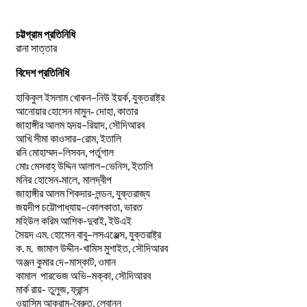
চট্টগ্রাম প্রতিনিধি
রানা সাত্তার
বিদেশ প্রতিনিধি
–
,
হাকিকুল
ইসলাম
খোকন
নিউ
ইয়র্ক
যুক্তরাষ্ট্র
,
আনোয়ার
হোসেন
মামুন-
দোহা
কাতার
–
,
জাহাঙ্গীর
আলম
হৃদয়
রিয়াদ
সৌদিআরব
–
,
আখি
সীমা
কাওসার
রোম
ইতালি
–
,
রনি
মোহাম্মদ
লিসবন
পর্তুগাল
–
,
মোঃ
মেসবাহ্
উদ্দিন
আলাল
ভেনিস
ইতালি
মনির হোসেন-মালে, মালদ্বীপ
জাহাঙ্গীর আলম শিকদার-লন্ডন, যুক্তরাজ্য
–
,
জয়দীপ
চট্টোপাধ্যায়
কোলকাতা
ভারত
মহিউল করিম আশিক-দুবাই, ইউএই
.
–
,
সৈয়দ
এম
হোসেন
বাবু
লসএঞ্জেল্স
যুক্তরাষ্ট্র
.
.
-খামিস মুশাইত,
ক
ম
জামাল
উদ্দীন
সৌদিআরব
–
,
অঞ্জন
কুমার
দে
মাস্কাট
ওমান
–
,
কামাল
পারভেজ
অভি
মক্কা
সৌদিআরব
মার্ক রায়- তুলুজ, ফ্রান্স
ওয়াসিম আকরাম-বৈরুত, লেবানন