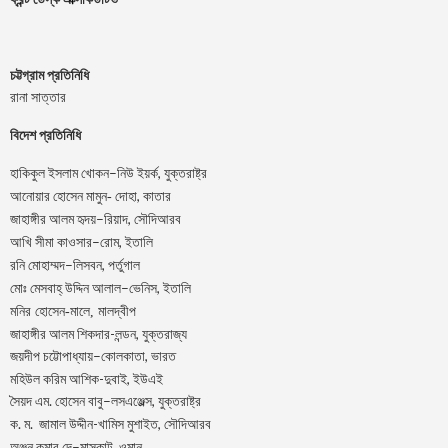
চট্টগ্রাম প্রতিনিধি
রানা সাত্তার
বিদেশ প্রতিনিধি
–
,
হাকিকুল
ইসলাম
খোকন
নিউ
ইয়র্ক
যুক্তরাষ্ট্র
,
আনোয়ার
হোসেন
মামুন-
দোহা
কাতার
–
,
জাহাঙ্গীর
আলম
হৃদয়
রিয়াদ
সৌদিআরব
–
,
আখি
সীমা
কাওসার
রোম
ইতালি
–
,
রনি
মোহাম্মদ
লিসবন
পর্তুগাল
–
,
মোঃ
মেসবাহ্
উদ্দিন
আলাল
ভেনিস
ইতালি
মনির হোসেন-মালে, মালদ্বীপ
জাহাঙ্গীর আলম শিকদার-লন্ডন, যুক্তরাজ্য
–
,
জয়দীপ
চট্টোপাধ্যায়
কোলকাতা
ভারত
মহিউল করিম আশিক-দুবাই, ইউএই
.
–
,
সৈয়দ
এম
হোসেন
বাবু
লসএঞ্জেল্স
যুক্তরাষ্ট্র
.
.
-খামিস মুশাইত,
ক
ম
জামাল
উদ্দীন
সৌদিআরব
–
,
অঞ্জন
কুমার
দে
মাস্কাট
ওমান