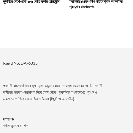
জুলাইয়ে দেশে এলো ২৮৬ কোটি ডলার রেমিট্যান্স
মিয়ানমার থেকে পাইপ লাইনে গ্যাস আমদানির
প্রস্তাব বাংলাদেশের
Regd No. DA-6335
প্রবাসী বাংলাদেশিদের সুখ-দুঃখ, আনন্দ-বেদনা, সাফল্য-সম্ভাবনা ও বিদেশগামী
কর্মীদের সমস্যা-সম্ভাবনা নিয়ে ঢাকা থেকে প্রকাশিত বাংলাদেশের প্রথম ও
একমাত্র পাক্ষিক ম্যাগাজিন পত্রিকা (প্রিন্ট ও অনলাইন)।
সম্পাদক
শরীফ মুহম্মদ রাশেদ