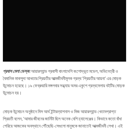
প্রবাস মেলা ডেস্ক:
আয়ারল্যান্ড প্রবাসী বাংলাদেশি বংশোদ্ভূত মডেল, অভিনেত্রী ও
বৈমানিক মাকসুদা আখতার প্রিয়তীর আত্মজীবনীমূলক গ্রন্থ ‘প্রিয়তীর আয়না’ এর মোড়ক
উন্মোচন হয়েছে। ১৯ ফেব্রুয়ারি মঙ্গলবার সন্ধ্যায় অমর একুশে গ্রন্থমেলায় বইটির মোড়ক
উন্মোচন হয়।
মোড়ক উন্মোচন অনুষ্ঠানে মিস আর্থ ইন্টারন্যাশনাল ও মিজ আয়ারল্যান্ড খেতাবপ্রাপ্ত
প্রিয়তী বলেন, ‘আমার জীবনের জার্নিটা ছিল অনেক বেশি চ্যালেঞ্জের। কিভাবে কতো বাঁধা
পেরিয়ে আজকের অবস্থানে পৌঁছেছি-সেগুলো মানুষকে জানাতেই আত্মজীবনী লেখা। এই