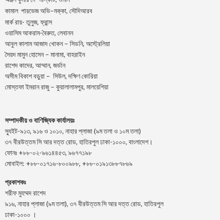
–
,
কামাল
পারভেজ
অভি
মক্কা
সৌদিআরব
মার্ক রায়- তুলুজ, ফ্রান্স
ওয়াসিম আকরাম-বৈরুত, লেবানন
আবুল কালাম আজাদ খোকন – সিডনি, অস্ট্রেলিয়া
সৈয়দ মামুন হোসেন – মানামা, বাহরাইন
রাশেদ কাদের, আম্মান, জর্ডান
অসীম বিকাশ বড়ুয়া – সিউল, দক্ষিণ কোরিয়া
মোস্তফা ইমরান রাজু – কুয়ালালামপুর, মালয়েশিয়া
সম্পাদকীয় ও বাণিজ্যিক কার্যালয়ঃ
স্যুইট-৯১৩, ৯১৬ ও ১০১০, নাহার প্লাজা (৯ম তলা ও ১০ম তলা)
৩৭ বীরউত্তম সি আর দত্ত রোড, হাতিরপুল ঢাকা-১০০০, বাংলাদেশ।
ফোনঃ +৮৮-০২-৯৬১৪৪৫৩, ৯৬৭৭১৯৮
মোবাইল: +৮৮-০১৭১৬-৮০০৯৮৮, +৮৮-০১৯১৩৮৮৭৮৬৯
প্রকাশকঃ
শরীফ মুহম্মদ রাশেদ
৯১৬, নাহার প্লাজা (৯ম তলা), ৩৭ বীরউত্তম সি আর দত্ত রোড, হাতিরপুল
ঢাকা-১০০০ ।