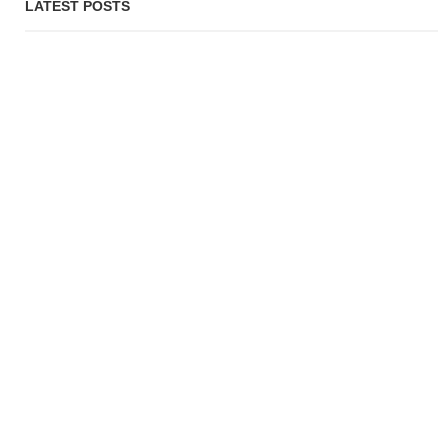
LATEST POSTS
জাতিসংঘ অধিবেশনে অংশ নিতে যুক্তরাষ্ট্রে যাচ্ছেন প্রধানমন্ত্রী
PROBASH MELA
3 DAYS AGO