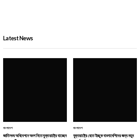
জুলাই গণঅভ্যুত্থান দিবসে দেশজুড়ে র‌্যাবের বিশেষ নিরাপত্তা
PROBASH MELA
3 DAYS AGO
Latest News
বাংলাদেশ
বাংলাদেশ
জাতিসংঘ অধিবেশনে অংশ নিতে যুক্তরাষ্ট্রে যাচ্ছেন
যুক্তরাষ্ট্রে যেতে ইচ্ছুক বাংলাদেশিদের জন্য নতুন