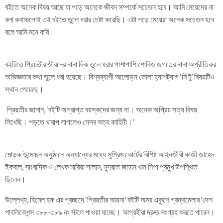
বইতে অনেক বিষয় আছে যা পড়ে অনেকে জীবন সম্পর্কে সচেতন হবে। আমি মেয়েদের না
বলা কথাগুলোই এই বইতে তুলে ধরার চেষ্টা করেছি। এটা পড়ে মেয়েরা অনেক সচেতন হবে
বলে আমি মনে করি।
বইটিতে প্রিয়তীর জীবনের নানা দিক তুলে ধরার পাশাপাশি শোবিজ জগতের নানা অপ্রীতিকর
অভিজ্ঞতার কথা তুলে ধরা হয়েছে। বিশ্বব্যাপী আলোড়ন তোলা হ্যাশট্যাগ ‘মি টু’ বিষয়টিও
স্থান পেয়েছে।
প্রিয়তীর জানান, ‘বইটি অপ্রাপ্ত বয়স্কদের জন্য না। অনেক অপ্রিয় সত্য বিষয়
লিখেছি। পড়তে খারাপ লাগলেও সেসব সত্য কাহিনী।’
মোড়ক উন্মোচন অনুষ্ঠানে অন্যান্যের মধ্যে সুপ্রিম কোর্টের বিশিষ্ট আইনজীবী কাজী জাহেদ
ইকবাল, সাংবাদিক ও লেখক মারিয়া সালাম, নুসরাত জাহান খান নিপা প্রমুখ উপস্থিত
ছিলেন।
উল্লেখ্য, হিমেল হক এর প্রচ্ছদে ‘প্রিয়তীর আয়না’ বইটি অমর একুশে গ্রন্থমেলার ‘দেশ
পাবলিকেশন্স ৩৮৮-৩৮৯ নং স্টলে পাওয়া যাচ্ছে। আগ্রহীরা দ্রুত সংগ্রহ করতে পারেন।