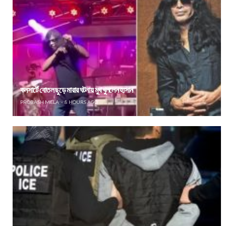
কনসার্টে বোতল ছুড়ে মারার ঘটনায় মুখ খুললেন হাসান
PROBASH MELA
8 HOURS AGO