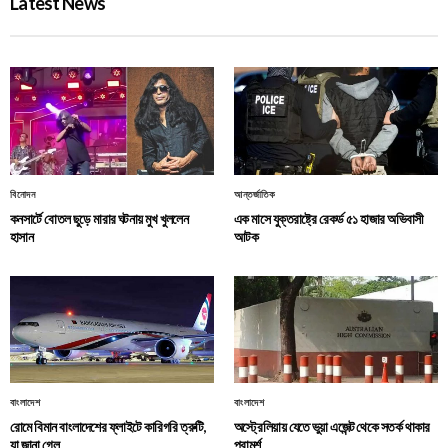
Latest News
বিনোদন
আন্তর্জাতিক
কনসার্টে বোতল ছুড়ে মারার ঘটনায় মুখ খুললেন
এক মাসে যুক্তরাষ্ট্রে রেকর্ড ৫১ হাজার অভিবাসী
হাসান
আটক
বাংলাদেশ
বাংলাদেশ
রোমে বিমান বাংলাদেশের ফ্লাইটে কারিগরি ত্রুটি,
অস্ট্রেলিয়ায় যেতে ভুয়া এজেন্ট থেকে সতর্ক থাকার
যা জানা গেল
পরামর্শ