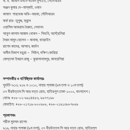
.
.
-খামিস মুশাইত,
ক
ম
জামাল
উদ্দীন
সৌদিআরব
–
,
অঞ্জন
কুমার
দে
মাস্কাট
ওমান
–
,
কামাল
পারভেজ
অভি
মক্কা
সৌদিআরব
মার্ক রায়- তুলুজ, ফ্রান্স
ওয়াসিম আকরাম-বৈরুত, লেবানন
আবুল কালাম আজাদ খোকন – সিডনি, অস্ট্রেলিয়া
সৈয়দ মামুন হোসেন – মানামা, বাহরাইন
রাশেদ কাদের, আম্মান, জর্ডান
অসীম বিকাশ বড়ুয়া – সিউল, দক্ষিণ কোরিয়া
মোস্তফা ইমরান রাজু – কুয়ালালামপুর, মালয়েশিয়া
সম্পাদকীয় ও বাণিজ্যিক কার্যালয়ঃ
স্যুইট-৯১৩, ৯১৬ ও ১০১০, নাহার প্লাজা (৯ম তলা ও ১০ম তলা)
৩৭ বীরউত্তম সি আর দত্ত রোড, হাতিরপুল ঢাকা-১০০০, বাংলাদেশ।
ফোনঃ +৮৮-০২-৯৬১৪৪৫৩, ৯৬৭৭১৯৮
মোবাইল: +৮৮-০১৭১৬-৮০০৯৮৮, +৮৮-০১৯১৩৮৮৭৮৬৯
প্রকাশকঃ
শরীফ মুহম্মদ রাশেদ
৯১৬, নাহার প্লাজা (৯ম তলা), ৩৭ বীরউত্তম সি আর দত্ত রোড, হাতিরপুল