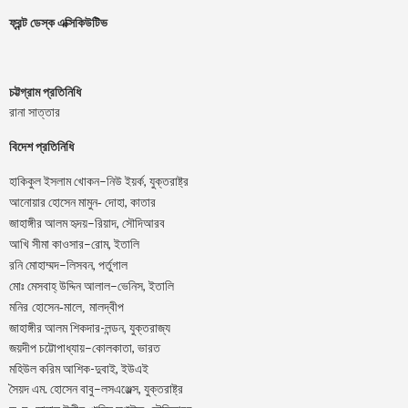
ফ্রন্ট ডেস্ক এক্সিকিউটিভ
চট্টগ্রাম প্রতিনিধি
রানা সাত্তার
বিদেশ প্রতিনিধি
–
,
হাকিকুল
ইসলাম
খোকন
নিউ
ইয়র্ক
যুক্তরাষ্ট্র
,
আনোয়ার
হোসেন
মামুন-
দোহা
কাতার
–
,
জাহাঙ্গীর
আলম
হৃদয়
রিয়াদ
সৌদিআরব
–
,
আখি
সীমা
কাওসার
রোম
ইতালি
–
,
রনি
মোহাম্মদ
লিসবন
পর্তুগাল
–
,
মোঃ
মেসবাহ্
উদ্দিন
আলাল
ভেনিস
ইতালি
মনির হোসেন-মালে, মালদ্বীপ
জাহাঙ্গীর আলম শিকদার-লন্ডন, যুক্তরাজ্য
–
,
জয়দীপ
চট্টোপাধ্যায়
কোলকাতা
ভারত
মহিউল করিম আশিক-দুবাই, ইউএই
.
–
,
সৈয়দ
এম
হোসেন
বাবু
লসএঞ্জেল্স
যুক্তরাষ্ট্র