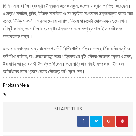
তিনি এলাকার শিক্ষা ব্যবস্থার উন্নয়নে অনেক স্কুল, কলেজ, মাদ্রাসা প্রতিষ্ঠা করেছেন।
এছাড়াও মসজিদ, মন্দির, বিভিন্ন সামাজিক ও সাংস্কৃতিক সংগঠনের উন্নয়নমূলক কাজে তার
রয়েছে নিবিড় সম্পর্ক । প্রবাস মেলায় আলাপচারিতায় মানবসেবী মোশাররফ হোসেন খান
চৌধুরী জানান, দেশে শিক্ষার ব্যবস্থার উন্নয়নের সাথে সম্পৃক্ত থাকাই তার জীবনের
সবচেয়ে বড় লক্ষ্য ।
এসময় অন্যান্যের মধ্যে বাংলাদেশ উদীচী শিল্পীগোষ্ঠীর সক্রিয় সদস্য, টিভি অভিনেত্রী ও
কবি শিখা কর্মকার, অামাদের নতুন সময় পত্রিকার ডেপুটি এডিটর মোহাম্মদ আব্দুল ওয়াদুদ,
ইয়াসমিন আক্তার সাথী উপস্থিত ছিলেন। পরে পত্রিকার নির্বাহী সম্পাদক শহীদ রাজু
অতিথিদের হাতে প্রবাস মেলার সৌজন্য কপি তুলে দেন।
Probash Mela
SHARE THIS