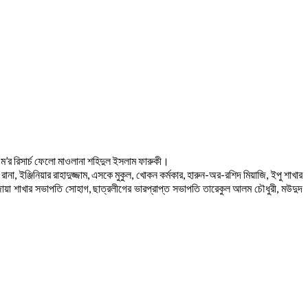
ম’র রিসার্চ ফেলো মাওলানা শহিদুল ইসলাম ফারুকী।
ানা, ইঞ্জিনিয়ার রাহাদুজ্জাম, এসকে মুকুল, খোকন কর্মকার, হারুন-অর-রশিদ মিয়াজি, ইপু শাখার
ুং জায়া শাখার সভাপতি সোহাগ, ছাত্রলীগের ভারপ্রাপ্ত সভাপতি তারেকুল আলম চৌধুরী, মউদুদ