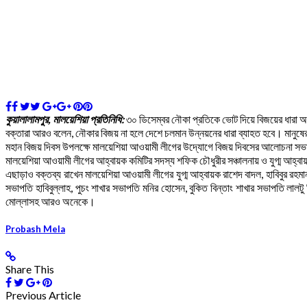
কুয়ালালামপুর, মালয়েশিয়া প্রতিনিধি:
৩০ ডিসেম্বর নৌকা প্রতিকে ভোট দিয়ে বিজয়ের ধারা অব
বক্তারা আরও বলেন, নৌকার বিজয় না হলে দেশে চলমান উন্নয়নের ধারা ব্যাহত হবে। মানুষে
মহান বিজয় দিবস উপলক্ষে মালয়েশিয়া আওয়ামী লীগের উদ্যোগে বিজয় দিবসের আলোচনা সভ
মালয়েশিয়া আওয়ামী লীগের আহ্বায়ক কমিটির সদস্য শফিক চৌধুরীর সঞ্চালনায় ও যুগ্ম আহ্ব
এছাড়াও বক্তব্য রাখেন মালয়েশিয়া আওয়ামী লীগের যুগ্ম আহ্বায়ক রাশেদ বাদল, হাবিবুর রহমান হ
সভাপতি হাবিবুল্লাহ, পুচং শাখার সভাপতি মনির হোসেন, বুকিত বিন্তাং শাখার সভাপতি লালট
মোল্লাসহ আরও অনেকে।
Probash Mela
Share This
Previous Article