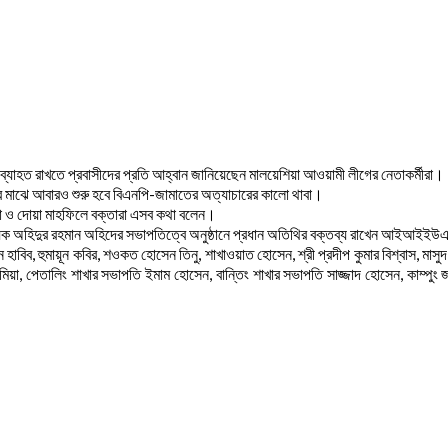
্যাহত রাখতে প্রবাসীদের প্রতি আহ্বান জানিয়েছেন মালয়েশিয়া আওয়ামী লীগের নেতাকর্মীরা।
র মাঝে আবারও শুরু হবে বিএনপি-জামাতের অত্যাচারের কালো থাবা।
া ও দোয়া মাহফিলে বক্তারা এসব কথা বলেন।
ায়ক অহিদুর রহমান অহিদের সভাপতিত্বে অনুষ্ঠানে প্রধান অতিথির বক্তব্য রাখেন আইআইইউএ
াবিব, হুমায়ূন কবির, শওকত হোসেন তিনু, শাখাওয়াত হোসেন, শ্রী প্রদীপ কুমার বিশ্বাস, মাসুদ র
ু মিয়া, পেতালিং শাখার সভাপতি ইমাম হোসেন, বান্তিং শাখার সভাপতি সাজ্জাদ হোসেন, কাম্প