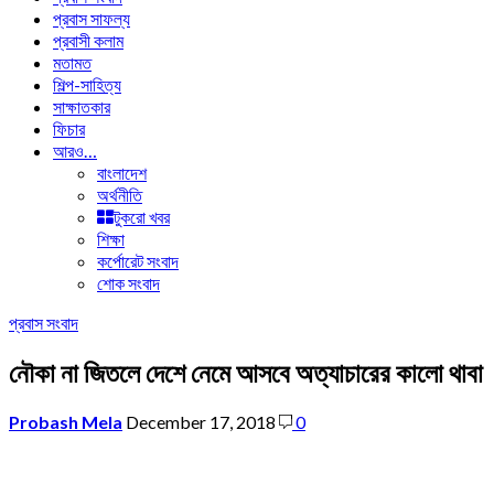
প্রবাস সাফল্য
প্রবাসী কলাম
মতামত
শিল্প-সাহিত্য
সাক্ষাতকার
ফিচার
আরও…
বাংলাদেশ
অর্থনীতি
টুকরো খবর
শিক্ষা
কর্পোরেট সংবাদ
শোক সংবাদ
প্রবাস সংবাদ
নৌকা না জিতলে দেশে নেমে আসবে অত্যাচারের কালো থাবা
Probash Mela
December 17, 2018
0