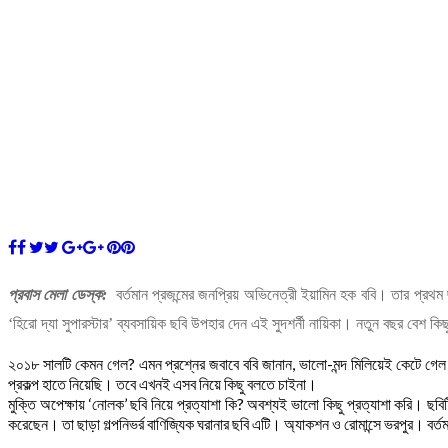
প্রবাস মেলা ডেস্ক:
বর্তমান প্রজন্মের জনপ্রিয় অভিনেত্রী ইয়ামিন হক ববি। তার প্রথম
‘হিরো দ্যা সুপারস্টার’ ব্যবসায়িক ছবি উপহার দেন এই সুদশর্নী নায়িকা। নতুন বছর বেশ ক
২০১৮ সালটি কেমন গেল? এমন প্রশ্নের জবাবে ববি জানান, ভালো-মন্দ মিলিয়েই কেটে গে
প্রকল্প হাতে নিয়েছি। তবে এখনই এসব নিয়ে কিছু বলতে চাইনা।
মুক্তি অপেক্ষায় ‘নোলক’ ছবি নিয়ে প্রত্যাশা কি? অবশ্যই ভালো কিছু প্রত্যাশা করি।
করেছেন। তা ছাড়া গল্পনিভর্র বাণিজ্যিক ঘরানার ছবি এটি। অ্যাকশন ও রোমান্সে ভরপুর। বর