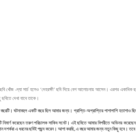
 ছবি খোঁজ -দ্যা সার্চ হলেও ‘দেহরক্ষী’ ছবি দিয়ে বেশ আলোচনায় আসেন। এরপর একাধিক ছব
িছু ছবিতে দেখা যাবে তাকে।
ল বছরটি। ঘটনাবহুল একটি বছর ছিল আমার জন্য। প্রাপ্তি-অপ্রাপ্তির পাশাপাশি হতাশাও ছ
 ছবিটি নিমার্ণ করেছেন তরুণ পরিচালক সাকিব সনেট। এই ছবিতে আমার বিপরীতে অভিনয় করেছেন
্তমান দশর্করা এ ধরনের ছবিই পছন্দ করেন। আশা করছি, এ বছর আমার জন্য নতুন কিছু হবে। তবে