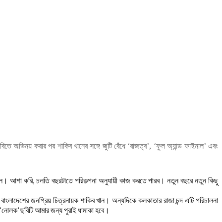
িতে অভিনয় করার পর শাকিব খানের সঙ্গে জুটি বেঁধে ‘রাজত্ব’, ‘ফুল অ্যান্ড ফাইনাল’ এবং
িল। আশা করি, চলতি বছরটাতে পরিকল্পনা অনুযায়ী কাজ করতে পারব। নতুন বছরে নতুন কিছু
 বাংলাদেশের জনপ্রিয় চিত্রনায়ক শাকিব খান। অন্যদিকে কলকাতার রাজা চন্দ এটি পরিচালনা
 ‘নোলক’ ছবিটি আমার জন্য পুরাই ধামাকা হবে।