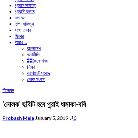
প্রবাস সাফল্য
প্রবাসী কলাম
মতামত
শিল্প-সাহিত্য
সাক্ষাতকার
ফিচার
আরও…
বাংলাদেশ
অর্থনীতি
টুকরো খবর
শিক্ষা
কর্পোরেট সংবাদ
শোক সংবাদ
বিনোদন
‘নোলক’ ছবিটি হবে পুরাই ধামাকা-ববি
Probash Mela
January 5, 2019
0