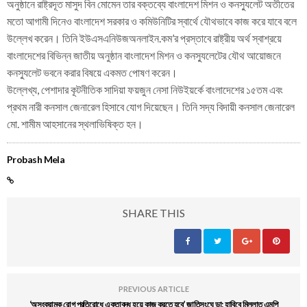
অনুষ্ঠানে রাষ্ট্রদূত মাসুদ বিন মোমেন তার বক্তব্যে বাংলাদেশ মিশন ও কনস্যুলেট অতীতের
মতো আগামী দিনেও বাংলাদেশ সরকার ও কমিউনিটির স্বার্থে যৌথভাবে কাজ করে যাবে বলে
উল্লেখ করেন। তিনি ইউএসএনিউজঅনলাইন.কম’র প্রস্তাবে রাষ্ট্রীয় অর্থ স্বাশ্রয়ে
বাংলাদেশের বিভিন্ন জাতীয় অনুষ্ঠান বাংলাদেশ মিশন ও কনস্যুলেটের যৌথ আয়োজনে
কনস্যুলেট ভবনে করার বিষয়ে একমত পোষণ করেন।
উল্লেখ্য, পেশাদার কূটনীতিক সাদিয়া ফয়জুন নেসা নিউইয়র্কে বাংলাদেশের ১৫তম এবং
প্রথম নারী কনসাল জেনারেল হিসাবে যোগ দিয়েছেন। তিনি সদ্য বিদায়ী কনসাল জেনারেল
মো. শামীম আহসানের স্থলাভিষিক্ত হন।
Probash Mela
SHARE THIS
PREVIOUS ARTICLE
‘অসংক্রামক রোগ প্রতিরোধে একতাবদ্ধ হয়ে কাজ করতে হবে’ জাতিসংঘে ডা: হাবিবে মিল্লাত এমপি