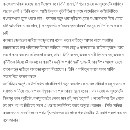
কাজের পার্থক্য রয়েছে বলে উল্লেখ করে তিনি বলেন, মিশনের চেয়ে কনস্যুলেটের দায়িত্ব
অনেক বেশী। তিনি বলেন, আমি উন্নয়ন কূটনীতির মাধ্যমে আমেরিকান কমিউনিটিতে
বাংলাদেশকে তুলে ধরতে চাই। কাজের নতুন ধারা সৃষ্টির মাধ্যমে বাংলাদেশকে নিয়ে যেতে
চাই আমেরিকানদের কাছে। কনস্যুলেটকে ‘জনবান্ধব বান্ধব’ কনস্যুলেটে পরিণত করতে
চাই।
কনসাল জেনারেল সাদিয়া ফয়জুননেসা বলেন, নতুন দায়িত্বে আসার আগে পররাষ্ট্র
মন্ত্রনালয়ের মহা পরিচালক হিসেবে দায়িত্ব পালন ছাড়াও কক্সবাজারে রোহিঙ্গা ক্যাম্পে রাত
জেগে কাজ করারও অভিজ্ঞতা রয়েছে তার। তিনি বলেন, একজন নারী হিসেবে নয়, একজন
কূটনীতক হিসেবেই সরকারের পররাষ্ট্র মন্ত্রী ও প্রতিমন্ত্রী দু’জনই তার উপর আস্থা রেখে
তাকে নতুন দায়িত্ব পালনের সুযোগ দিয়েছেন। তিনি এ দায়িত্ব পালনে সবার সার্বিক
সহযোগিতা কামনা করেন।
মতবিনিময় অনুষ্ঠানে উপস্থিত সাংবাদিকগণ নতুন কনসাল জেনারেল সাদিয়া ফয়জুননেসাকে
স্বাগত জানিয়ে তাদের পরামর্শমূলক নানা প্রস্তাবনা তুলে ধরেন। এর মধ্যে কনস্যুলেটের
নিজস্ব ভবন প্রতিষ্ঠা, কনস্যুলেটের সেবার মান বৃদ্ধিসহ ইত্যাদি। সাংবাদিকরা তিন থেকে
ছয় মাস পর পর মিডিয়ার সাথে এ ধরণের মতবিনিময় করার অনুরোধ জানান। সিজি সাদিয়া
ফয়জননেসা সাংবাদিকদের পরামর্শ/মতামতের আলোকে প্রয়োজনীয় উদ্যোগ গ্রহণ করবেন
বলে জানান।