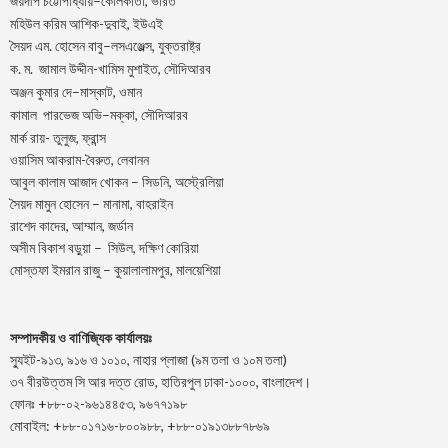
–
,
জয়দীপ
চট্টোপাধ্যায়
কোলকাতা
ভারত
মহিউল করিম আশিক-দুবাই, ইউএই
.
–
,
সৈয়দ
এম
হোসেন
বাবু
লসএঞ্জেল্স
যুক্তরাষ্ট্র
.
.
-খামিস মুশাইত,
ক
ম
জামাল
উদ্দীন
সৌদিআরব
–
,
অঞ্জন
কুমার
দে
মাস্কাট
ওমান
–
,
কামাল
পারভেজ
অভি
মক্কা
সৌদিআরব
মার্ক রায়- তুলুজ, ফ্রান্স
ওয়াসিম আকরাম-বৈরুত, লেবানন
আবুল কালাম আজাদ খোকন – সিডনি, অস্ট্রেলিয়া
সৈয়দ মামুন হোসেন – মানামা, বাহরাইন
রাশেদ কাদের, আম্মান, জর্ডান
অসীম বিকাশ বড়ুয়া – সিউল, দক্ষিণ কোরিয়া
মোস্তফা ইমরান রাজু – কুয়ালালামপুর, মালয়েশিয়া
সম্পাদকীয় ও বাণিজ্যিক কার্যালয়ঃ
স্যুইট-৯১৩, ৯১৬ ও ১০১০, নাহার প্লাজা (৯ম তলা ও ১০ম তলা)
৩৭ বীরউত্তম সি আর দত্ত রোড, হাতিরপুল ঢাকা-১০০০, বাংলাদেশ।
ফোনঃ +৮৮-০২-৯৬১৪৪৫৩, ৯৬৭৭১৯৮
মোবাইল: +৮৮-০১৭১৬-৮০০৯৮৮, +৮৮-০১৯১৩৮৮৭৮৬৯