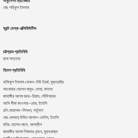
সার্কুলেশন ম্যানেজার
মোঃ শরিফুল ইসলাম
ফ্রন্ট ডেস্ক এক্সিকিউটিভ
চট্টগ্রাম প্রতিনিধি
রানা সাত্তার
বিদেশ প্রতিনিধি
–
,
হাকিকুল
ইসলাম
খোকন
নিউ
ইয়র্ক
যুক্তরাষ্ট্র
,
আনোয়ার
হোসেন
মামুন-
দোহা
কাতার
–
,
জাহাঙ্গীর
আলম
হৃদয়
রিয়াদ
সৌদিআরব
–
,
আখি
সীমা
কাওসার
রোম
ইতালি
–
,
রনি
মোহাম্মদ
লিসবন
পর্তুগাল
–
,
মোঃ
মেসবাহ্
উদ্দিন
আলাল
ভেনিস
ইতালি
মনির হোসেন-মালে, মালদ্বীপ
জাহাঙ্গীর আলম শিকদার-লন্ডন, যুক্তরাজ্য