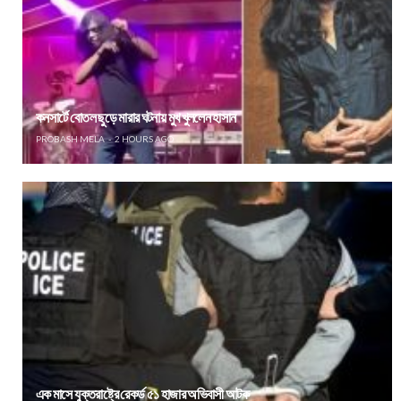
কনসার্টে বোতল ছুড়ে মারার ঘটনায় মুখ খুললেন হাসান
PROBASH MELA
2 HOURS AGO
এক মাসে যুক্তরাষ্ট্রে রেকর্ড ৫১ হাজার অভিবাসী আটক