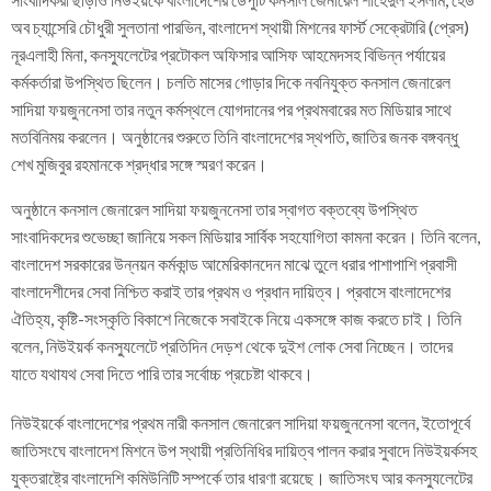
অব চ্যান্সেরি চৌধুরী সুলতানা পারভিন, বাংলাদেশ স্থায়ী মিশনের ফার্স্ট সেক্রেটারি (প্রেস)
নূরএলাহী মিনা, কনস্যুলেটের প্রটোকল অফিসার আসিফ আহমেদসহ বিভিন্ন পর্যায়ের
কর্মকর্তারা উপস্থিত ছিলেন। চলতি মাসের গোড়ার দিকে নবনিযুক্ত কনসাল জেনারেল
সাদিয়া ফয়জুননেসা তার নতুন কর্মস্থলে যোগদানের পর প্রথমবারের মত মিডিয়ার সাথে
মতবিনিময় করলেন। অনুষ্ঠানের শুরুতে তিনি বাংলাদেশের স্থপতি, জাতির জনক বঙ্গবন্ধু
শেখ মুজিবুর রহমানকে শ্রদ্ধার সঙ্গে স্মরণ করেন।
অনুষ্ঠানে কনসাল জেনারেল সাদিয়া ফয়জুননেসা তার স্বাগত বক্তব্যে উপস্থিত
সাংবাদিকদের শুভেচ্ছা জানিয়ে সকল মিডিয়ার সার্বিক সহযোগিতা কামনা করেন। তিনি বলেন,
বাংলাদেশ সরকারের উন্নয়ন কর্মকান্ড আমেরিকানদেন মাঝে তুলে ধরার পাশাপাশি প্রবাসী
বাংলাদেশীদের সেবা নিশ্চিত করাই তার প্রথম ও প্রধান দায়িত্ব। প্রবাসে বাংলাদেশের
ঐতিহ্য, কৃষ্টি-সংস্কৃতি বিকাশে নিজেকে সবাইকে নিয়ে একসঙ্গে কাজ করতে চাই। তিনি
বলেন, নিউইয়র্ক কনস্যুলেটে প্রতিদিন দেড়শ থেকে দুইশ লোক সেবা নিচ্ছেন। তাদের
যাতে যথাযথ সেবা দিতে পারি তার সর্বোচ্চ প্রচেষ্টা থাকবে।
নিউইয়র্কে বাংলাদেশের প্রথম নারী কনসাল জেনারেল সাদিয়া ফয়জুননেসা বলেন, ইতোপূর্বে
জাতিসংঘে বাংলাদেশ মিশনে উপ স্থায়ী প্রতিনিধির দায়িত্ব পালন করার সুবাদে নিউইয়র্কসহ
যুক্তরাষ্ট্রে বাংলাদেশি কমিউনিটি সম্পর্কে তার ধারণা রয়েছে। জাতিসংঘ আর কনস্যুলেটের