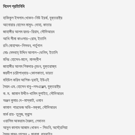
বিদেশ প্রতিনিধি
–
,
হাকিকুল
ইসলাম
খোকন
নিউ
ইয়র্ক
যুক্তরাষ্ট্র
,
আনোয়ার
হোসেন
মামুন-
দোহা
কাতার
–
,
জাহাঙ্গীর
আলম
হৃদয়
রিয়াদ
সৌদিআরব
–
,
আখি
সীমা
কাওসার
রোম
ইতালি
–
,
রনি
মোহাম্মদ
লিসবন
পর্তুগাল
–
,
মোঃ
মেসবাহ্
উদ্দিন
আলাল
ভেনিস
ইতালি
মনির হোসেন-মালে, মালদ্বীপ
জাহাঙ্গীর আলম শিকদার-লন্ডন, যুক্তরাজ্য
–
,
জয়দীপ
চট্টোপাধ্যায়
কোলকাতা
ভারত
মহিউল করিম আশিক-দুবাই, ইউএই
.
–
,
সৈয়দ
এম
হোসেন
বাবু
লসএঞ্জেল্স
যুক্তরাষ্ট্র
.
.
-খামিস মুশাইত,
ক
ম
জামাল
উদ্দীন
সৌদিআরব
–
,
অঞ্জন
কুমার
দে
মাস্কাট
ওমান
–
,
কামাল
পারভেজ
অভি
মক্কা
সৌদিআরব
মার্ক রায়- তুলুজ, ফ্রান্স
ওয়াসিম আকরাম-বৈরুত, লেবানন
আবুল কালাম আজাদ খোকন – সিডনি, অস্ট্রেলিয়া
সৈয়দ মামুন হোসেন – মানামা, বাহরাইন