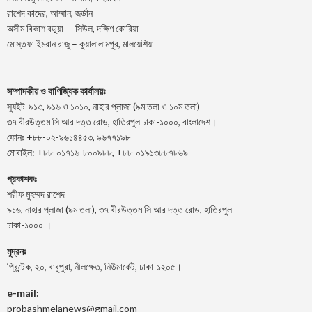
রাশেদ কাদের, আম্মান, জর্ডান
অসীম বিকাশ বড়ুয়া – সিউল, দক্ষিণ কোরিয়া
মোস্তফা ইমরান রাজু – কুয়ালালামপুর, মালয়েশিয়া
সম্পাদকীয় ও বাণিজ্যিক কার্যালয়ঃ
স্যুইট-৯১৩, ৯১৬ ও ১০১০, নাহার প্লাজা (৯ম তলা ও ১০ম তলা)
৩৭ বীরউত্তম সি আর দত্ত রোড, হাতিরপুল ঢাকা-১০০০, বাংলাদেশ।
ফোনঃ +৮৮-০২-৯৬১৪৪৫৩, ৯৬৭৭১৯৮
মোবাইল: +৮৮-০১৭১৬-৮০০৯৮৮, +৮৮-০১৯১৩৮৮৭৮৬৯
প্রকাশকঃ
শরীফ মুহম্মদ রাশেদ
৯১৬, নাহার প্লাজা (৯ম তলা), ৩৭ বীরউত্তম সি আর দত্ত রোড, হাতিরপুল
ঢাকা-১০০০ ।
মুদ্রনঃ
প্রিন্টেক, ২০, বাবুপুরা, নীলক্ষেত, নিউমার্কেট, ঢাকা-১২০৫।
e-mail:
probashmelanews@gmail.com