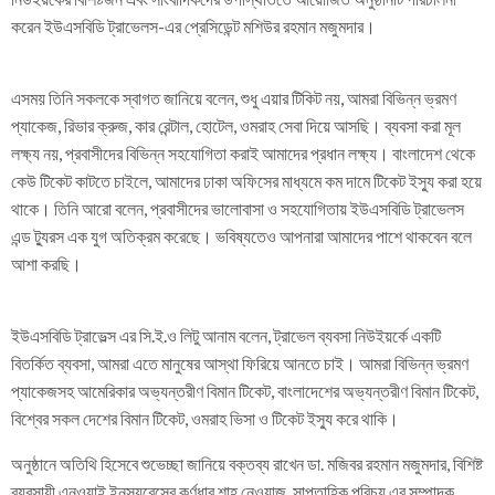
করেন ইউএসবিডি ট্রাভেলস-এর প্রেসিডেন্ট মশিউর রহমান মজুমদার।
এসময় তিনি সকলকে স্বাগত জানিয়ে বলেন, শুধু এয়ার টিকিট নয়, আমরা বিভিন্ন ভ্রমণ
প্যাকেজ, রিভার ক্রুজ, কার রেন্টাল, হোটেল, ওমরাহ সেবা দিয়ে আসছি। ব্যবসা করা মূল
লক্ষ্য নয়, প্রবাসীদের বিভিন্ন সহযোগিতা করাই আমাদের প্রধান লক্ষ্য। বাংলাদেশ থেকে
কেউ টিকেট কাটতে চাইলে, আমাদের ঢাকা অফিসের মাধ্যমে কম দামে টিকেট ইস্যু করা হয়ে
থাকে। তিনি আরো বলেন, প্রবাসীদের ভালোবাসা ও সহযোগিতায় ইউএসবিডি ট্রাভেলস
এন্ড ট্যুরস এক যুগ অতিক্রম করেছে। ভবিষ্যতেও আপনারা আমাদের পাশে থাকবেন বলে
আশা করছি।
ইউএসবিডি ট্রাভেল্স এর সি.ই.ও লিটু আনাম বলেন, ট্রাভেল ব্যবসা নিউইয়র্কে একটি
বিতর্কিত ব্যবসা, আমরা এতে মানুষের আস্থা ফিরিয়ে আনতে চাই। আমরা বিভিন্ন ভ্রমণ
প্যাকেজসহ আমেরিকার অভ্যন্তরীণ বিমান টিকেট, বাংলাদেশের অভ্যন্তরীণ বিমান টিকেট,
বিশ্বের সকল দেশের বিমান টিকেট, ওমরাহ ভিসা ও টিকেট ইস্যু করে থাকি।
অনুষ্ঠানে অতিথি হিসেবে শুভেচ্ছা জানিয়ে বক্তব্য রাখেন ডা. মজিবর রহমান মজুমদার, বিশিষ্ট
ব্যবসায়ী এনওয়াই ইনস্যুরেন্সের কর্ণধার শাহ নেওয়াজ, সাপ্তাহিক পরিচয় এর সম্পাদক