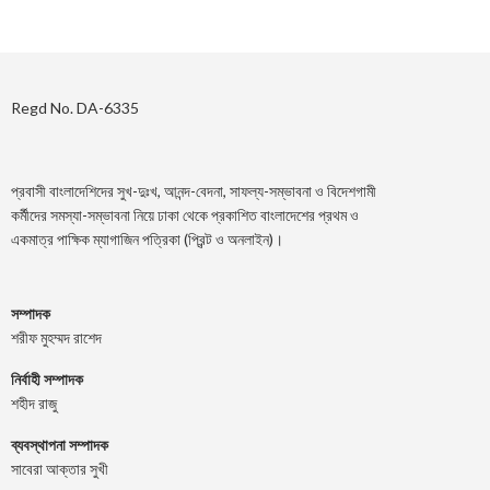
Regd No. DA-6335
প্রবাসী বাংলাদেশিদের সুখ-দুঃখ, আনন্দ-বেদনা, সাফল্য-সম্ভাবনা ও বিদেশগামী
কর্মীদের সমস্যা-সম্ভাবনা নিয়ে ঢাকা থেকে প্রকাশিত বাংলাদেশের প্রথম ও
একমাত্র পাক্ষিক ম্যাগাজিন পত্রিকা (প্রিন্ট ও অনলাইন)।
সম্পাদক
শরীফ মুহম্মদ রাশেদ
নির্বাহী সম্পাদক
শহীদ রাজু
ব্যবস্থাপনা সম্পাদক
সাবেরা আক্তার সুখী