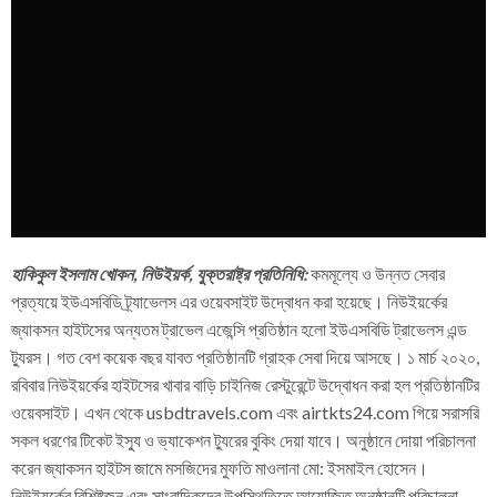
হাকিকুল ইসলাম খোকন, নিউইয়র্ক, যুক্তরাষ্ট্র প্রতিনিধি:
কমমূল্যে ও উন্নত সেবার
প্রত্যয়ে ইউএসবিডি ট্র্যাভেলস এর ওয়েবসাইট উদ্বোধন করা হয়েছে। নিউইয়র্কের
জ্যাকসন হাইটসের অন্যতম ট্রাভেল এজেন্সি প্রতিষ্ঠান হলো ইউএসবিডি ট্রাভেলস এন্ড
ট্যুরস। গত বেশ কয়েক বছর যাবত প্রতিষ্ঠানটি গ্রাহক সেবা দিয়ে আসছে। ১ মার্চ ২০২০,
রবিবার নিউইয়র্কের হাইটসের খাবার বাড়ি চাইনিজ রেস্টুরেন্টে উদ্বোধন করা হল প্রতিষ্ঠানটির
ওয়েবসাইট। এখন থেকে usbdtravels.com এবং airtkts24.com গিয়ে সরাসরি
সকল ধরণের টিকেট ইস্যু ও ভ্যাকেশন ট্যুরের বুকিং দেয়া যাবে। অনুষ্ঠানে দোয়া পরিচালনা
করেন জ্যাকসন হাইটস জামে মসজিদের মুফতি মাওলানা মো: ইসমাইল হোসেন।
নিউইয়র্কের বিশিষ্টজন এবং সাংবাদিকদের উপস্থিতিতে আয়োজিত অনুষ্ঠানটি পরিচালনা