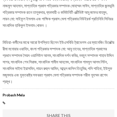
নাজমুল আহসান, সাপ্তাহিক প্রবাস পত্রিকার সম্পাদক মোহাম্মদ সাঈদ, সাপ্তাহিক জন্মভূমি
পত্রিকার সম্পাদক রতন তালুকদার, ব্যবসায়ী ও কমিউনিটি এক্টিভিষ্ট আবু জাফর মাহমুদ,
লায়ন মো: সাইফুল ইসলাম এবং পাক্ষিক প্রবাস মেলা পত্রিকার নিউইয়র্ক প্রতিনিধি সিনিয়র
সাংবাদিক হাকিকুল ইসলাম খোকন ।
মিডিয়া-কর্মীদের মাঝে আরো উপস্থিত ছিলেন ইউএসবিডি ট্রাভেলস এর ম্যানেজিং ডিরেক্টর
রীমা মনোয়ার ওয়াহিদ, বাংলা পত্রিকার সম্পাদক মো: আবু তাহের, সাপ্তাহিক প্রবাসের
প্রধান সম্পাদক সৈয়দ ওয়ালিউল আলম, সাংবাদিক দর্পন কবির, নবযুগ সম্পাদক শাহাব উদ্দিন
সাগর, সাংবাদিক শেখ সিরাজ, সাংবাদিক শামীম আহমেদ, সাংবাদিক শামসুল আলম লিটন,
সাংবাদিক সাইদা ইয়াসমিন, লায়ন রুহুল আমিন, আব্দুল জলিল তিতুমির, পলি শাহিনা, ইউসুফ
মজুমদার এবং যুক্তরাষ্ট্র সফররত প্রবাস মেলা পত্রিকার সম্পাদক শরীফ মুহম্মদ রাশেদ
প্রমূখ।
Probash Mela
SHARE THIS