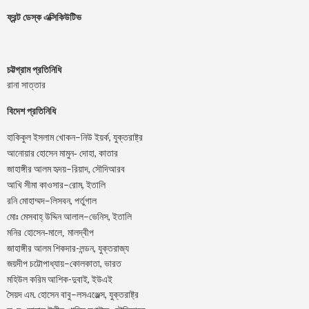
ফ্রন্ট ডেস্ক এক্সিকিউটিভ
চট্টগ্রাম প্রতিনিধি
রানা সাত্তার
বিদেশ প্রতিনিধি
–
,
হাকিকুল
ইসলাম
খোকন
নিউ
ইয়র্ক
যুক্তরাষ্ট্র
,
আনোয়ার
হোসেন
মামুন-
দোহা
কাতার
–
,
জাহাঙ্গীর
আলম
হৃদয়
রিয়াদ
সৌদিআরব
–
,
আখি
সীমা
কাওসার
রোম
ইতালি
–
,
রনি
মোহাম্মদ
লিসবন
পর্তুগাল
–
,
মোঃ
মেসবাহ্
উদ্দিন
আলাল
ভেনিস
ইতালি
মনির হোসেন-মালে, মালদ্বীপ
জাহাঙ্গীর আলম শিকদার-লন্ডন, যুক্তরাজ্য
–
,
জয়দীপ
চট্টোপাধ্যায়
কোলকাতা
ভারত
মহিউল করিম আশিক-দুবাই, ইউএই
.
–
,
সৈয়দ
এম
হোসেন
বাবু
লসএঞ্জেল্স
যুক্তরাষ্ট্র