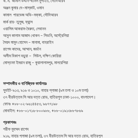
.
.
-খামিস মুশাইত,
ক
ম
জামাল
উদ্দীন
সৌদিআরব
–
,
অঞ্জন
কুমার
দে
মাস্কাট
ওমান
–
,
কামাল
পারভেজ
অভি
মক্কা
সৌদিআরব
মার্ক রায়- তুলুজ, ফ্রান্স
ওয়াসিম আকরাম-বৈরুত, লেবানন
আবুল কালাম আজাদ খোকন – সিডনি, অস্ট্রেলিয়া
সৈয়দ মামুন হোসেন – মানামা, বাহরাইন
রাশেদ কাদের, আম্মান, জর্ডান
অসীম বিকাশ বড়ুয়া – সিউল, দক্ষিণ কোরিয়া
মোস্তফা ইমরান রাজু – কুয়ালালামপুর, মালয়েশিয়া
সম্পাদকীয় ও বাণিজ্যিক কার্যালয়ঃ
স্যুইট-৯১৩, ৯১৬ ও ১০১০, নাহার প্লাজা (৯ম তলা ও ১০ম তলা)
৩৭ বীরউত্তম সি আর দত্ত রোড, হাতিরপুল ঢাকা-১০০০, বাংলাদেশ।
ফোনঃ +৮৮-০২-৯৬১৪৪৫৩, ৯৬৭৭১৯৮
মোবাইল: +৮৮-০১৭১৬-৮০০৯৮৮, +৮৮-০১৯১৩৮৮৭৮৬৯
প্রকাশকঃ
শরীফ মুহম্মদ রাশেদ
৯১৬, নাহার প্লাজা (৯ম তলা), ৩৭ বীরউত্তম সি আর দত্ত রোড, হাতিরপুল