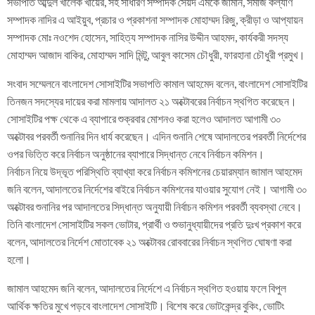
সভাপতি আব্দুল খালেক খায়ের, সহ সাধারণ সম্পাদক সৈয়দ এমকে জামান, সমাজ কল্যাণ
সম্পাদক নাদির এ আইয়ুব, প্রচার ও প্রকাশনা সম্পাদক মোহাম্মদ রিজু, ক্রীড়া ও আপ্যায়ন
সম্পাদক মোঃ নওশেদ হোসেন, সাহিত্য সম্পাদক নাসির উদ্দীন আহমদ, কার্যকরী সদস্য
মোহাম্মদ আজাদ বাকির, মোহাম্মদ সাদি মিন্টু, আবুল কাসেম চৌধুরী, ফারহানা চৌধুরী প্রমুখ।
সংবাদ সম্মেলনে বাংলাদেশ সোসাইটির সভাপতি কামাল আহমেদ বলেন, বাংলাদেশ সোসাইটির
তিনজন সদস্যের দায়ের করা মামলায় আদালত ২১ অক্টোবরের নির্বাচন স্থগিত করেছেন।
সোসাইটির পক্ষ থেকে এ ব্যাপারে শুক্রবার মোশনও করা হলেও আদালত আগামী ৩০
অক্টোবর পরবর্তী শুনানির দিন ধার্য করেছেন। এদিন শুনানি শেষে আদালতের পরবর্তী নির্দেশের
ওপর ভিত্তি করে নির্বাচন অনুষ্ঠানের ব্যাপারে সিদ্ধান্ত নেবে নির্বাচন কমিশন।
নির্বাচন নিয়ে উদ্ভূত পরিস্থিতি ব্যাখ্যা করে নির্বাচন কমিশনের চেয়ারম্যান জামাল আহমেদ
জনি বলেন, আদালতের নির্দেশের বাইরে নির্বাচন কমিশনের যাওয়ার সুযোগ নেই। আগামী ৩০
অক্টোবর শুনানির পর আদালতের সিদ্ধান্ত অনুযায়ী নির্বাচন কমিশন পরবর্তী ব্যবস্থা নেবে।
তিনি বাংলাদেশ সোসাইটির সকল ভোটার, প্রার্থী ও শুভানুধ্যায়ীদের প্রতি দুঃখ প্রকাশ করে
বলেন, আদালতের নির্দেশ মোতাবেক ২১ অক্টোবর রোববারের নির্বাচন স্থগিত ঘোষণা করা
হলো।
জামাল আহমেদ জনি বলেন, আদালতের নির্দেশে এ নির্বাচন স্থগিত হওয়ায় ফলে বিপুল
আর্থিক ক্ষতির মুখে পড়বে বাংলাদেশ সোসাইটি। বিশেষ করে ভোটকেন্দ্র বুকিং, ভোটিং