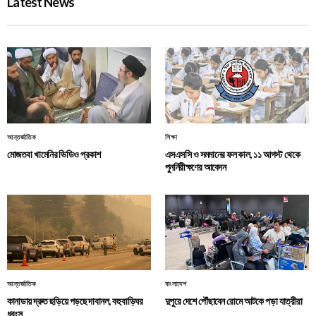
Latest News
আন্তর্জাতিক
শিক্ষা
মোজতবা খামেনির ভিডিও প্রকাশ
এসএসসি ও সমমানের ফল কাল, ১১ আগস্ট থেকে
পুনর্নিরীক্ষণের আবেদন
আন্তর্জাতিক
বাংলাদেশ
কানাডায় দ্রুত ছড়িয়ে পড়ছে দাবানল, বহু বাড়িঘর
দুপুরে দেশে পৌঁছাবেন রোমে আটকে পড়া যাত্রীরা
ধ্বংস