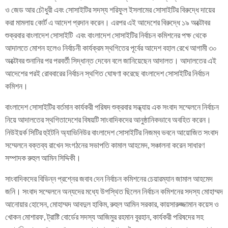
ও জেড আর চৌধুরী এবং সোসাইটির সদস্য শরিফুল ইসলামের সোসাইটির বিরুদ্ধে দায়ের
করা মামলায় কোর্ট এ আদেশ প্রদান করেন। এরপর এই আদেশের বিরুদ্ধে ১৯ অক্টোবর
শুক্রবার বাংলাদেশ সোসাইটি এবং বাংলাদেশ সোসাইটির নির্বাচন কমিশনের পক্ষ থেকে
আদালতে মোশন হলেও নির্বাচনী কার্যক্রম স্থগিতের পূর্বের আদেশ বহাল রেখে আগামী ৩০
অক্টোবর শুনানির পর পরবর্তী সিদ্ধান্ত দেবেন বলে জানিয়েছেন আদালত। আদালতের এই
আদেশের পরই রোববারের নির্বাচন স্থগিত ঘোষণা করেছে বাংলাদেশ সোসাইটির নির্বাচন
কমিশন।
বাংলাদেশ সোসাইটির বর্তমান কার্যকরী পরিষদ শুক্রবার সন্ধ্যায় এক সংবাদ সম্মেলনে নির্বাচন
নিয়ে আদালতের স্থগিতাদেশের বিষয়টি সাংবাদিকদের আনুষ্ঠানিকভাবে অবহিত করেন।
নিউইয়র্ক সিটির হুইটনি অ্যাভিনিউর বাংলাদেশ সোসাইটির নিজম্ব ভবনে আয়োজিত সংবাদ
সম্মেলনে বক্তব্য রাখেন সংগঠনের সভাপতি কামাল আহমেদ, সঞ্চালনা করেন সাধারণ
সম্পাদক রুহুল আমিন সিদ্দিকী।
সাংবাদিকদের বিভিন্ন প্রশ্নের জবাব দেন নির্বাচন কমিশনের চেয়ারম্যান জামাল আহমেদ
জনি। সংবাদ সম্মেলনে অন্যদের মধ্যে উপস্থিত ছিলেন নির্বাচন কমিশনের সদস্য মোহাম্মদ
আনোয়ার হোসেন, মোহাম্মদ আবদুল হাকিম, রুহুল আমিন সরকার, কায়সারুজ্জামান কয়েস ও
খোকন মোশারফ, ট্রাষ্টি বোর্ডের সদস্য আজিমুর রহমান বুরহান, কার্যকরী পরিষদের সহ