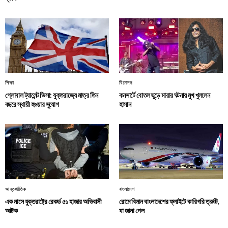
শিক্ষা
বিনোদন
গ্লোবাল ট্যালেন্ট ভিসা: যুক্তরাজ্যে মাত্র তিন
কনসার্টে বোতল ছুড়ে মারার ঘটনায় মুখ খুললেন
বছরে স্থায়ী হওয়ার সুযোগ
হাসান
আন্তর্জাতিক
বাংলাদেশ
এক মাসে যুক্তরাষ্ট্রে রেকর্ড ৫১ হাজার অভিবাসী
রোমে বিমান বাংলাদেশের ফ্লাইটে কারিগরি ত্রুটি,
আটক
যা জানা গেল