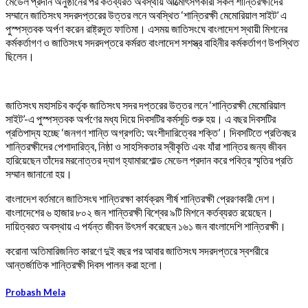
মেডেল প্রদান অনুষ্ঠানের পর কর্তব্যরত অবস্থায় আত্মোৎসর্গকারী সকল শান্তিরক্ষীদের
সম্মানে জাতিসংঘ সদরদপ্তরের উত্তর লনে অবস্থিত ‘শান্তিরক্ষী মেমোরিয়াল সাইট’ এ
পুস্পস্তবক অর্পণ করেন রাষ্ট্রদূত ফাতিমা। এসময় জাতিসংঘে বাংলাদেশ স্থায়ী মিশনের
কর্মকর্তাগণ ও জাতিসংঘ সদরদপ্তরে কর্মরত বাংলাদেশ সশস্ত্র বাহিনীর কর্মকর্তাগণ উপস্থিত
ছিলেন।
জাতিসংঘ মহাসচিব কর্তৃক জাতিসংঘ সদর দপ্তরের উত্তর লনে ‘শান্তিরক্ষী মেমোরিয়াল
সাইট’-এ পুস্পস্তবক অর্পণের মধ্য দিয়ে দিবসটির কর্মসূচি শুরু হয়। এ বছর দিবসটির
প্রতিপাদ্য হচ্ছে ‘জনগণ শান্তি অগ্রগতি: অংশীদারিত্বের শক্তি’। দিবসটিতে প্রতিবছর
শান্তিরক্ষীদের পেশাদারিত্ব, নিষ্ঠা ও সাহসিকতার স্বীকৃতি এবং যাঁরা শান্তির জন্য জীবন
হারিয়েছেন তাঁদের মরনোত্তর দ্যাগ হ্যামারশোল্ড মেডেল প্রদান করে পবিত্র স্মৃতির প্রতি
সম্মান জানানো হয়।
বাংলাদেশ বর্তমানে জাতিসংঘ শান্তিরক্ষা কার্যক্রম শীর্ষ শান্তিরক্ষী প্রেরণকারী দেশ।
বাংলাদেশের ৬ হাজার ৮০২ জন শান্তিরক্ষী বিশ্বের ৯টি মিশনে কর্তব্যরত রয়েছেন।
দায়িত্বরত অবস্থায় এ পর্যন্ত জীবন উৎসর্গ করেছেন ১৬১ জন বাংলাদেশি শান্তিরক্ষী।
করোনা অতিমারিজনিত কারণে দুই বছর পর আবার জাতিসংঘ সদরদপ্তরে স্বশরীরে
আন্তর্জাতিক শান্তিরক্ষী দিবস পালন করা হলো।
Probash Mela