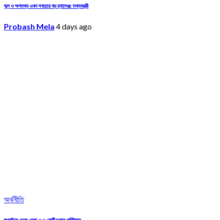
ভুল ও অপতথ্য এখন সবচেয়ে বড় চ্যালেঞ্জ: তথ্যমন্ত্রী
Probash Mela
4 days ago
অর্থনীতি
জুলাইয়ে দেশে এলো ২৮৬ কোটি ডলার রেমিট্যান্স