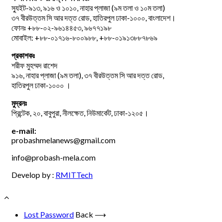
স্যুইট-৯১৩, ৯১৬ ও ১০১০, নাহার প্লাজা (৯ম তলা ও ১০ম তলা)
৩৭ বীরউত্তম সি আর দত্ত রোড, হাতিরপুল ঢাকা-১০০০, বাংলাদেশ।
ফোনঃ +৮৮-০২-৯৬১৪৪৫৩, ৯৬৭৭১৯৮
মোবাইল: +৮৮-০১৭১৬-৮০০৯৮৮, +৮৮-০১৯১৩৮৮৭৮৬৯
প্রকাশকঃ
শরীফ মুহম্মদ রাশেদ
৯১৬, নাহার প্লাজা (৯ম তলা), ৩৭ বীরউত্তম সি আর দত্ত রোড,
হাতিরপুল ঢাকা-১০০০ ।
মুদ্রনঃ
প্রিন্টেক, ২০, বাবুপুরা, নীলক্ষেত, নিউমার্কেট, ঢাকা-১২০৫।
e-mail:
probashmelanews@gmail.com
info@probash-mela.com
Develop by :
RMITTech
Lost Password
Back ⟶