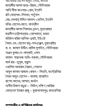
,
আনোয়ার
হোসেন
মামুন-
দোহা
কাতার
–
,
জাহাঙ্গীর
আলম
হৃদয়
রিয়াদ
সৌদিআরব
–
,
আখি
সীমা
কাওসার
রোম
ইতালি
–
,
রনি
মোহাম্মদ
লিসবন
পর্তুগাল
–
,
মোঃ
মেসবাহ্
উদ্দিন
আলাল
ভেনিস
ইতালি
মনির হোসেন-মালে, মালদ্বীপ
জাহাঙ্গীর আলম শিকদার-লন্ডন, যুক্তরাজ্য
–
,
জয়দীপ
চট্টোপাধ্যায়
কোলকাতা
ভারত
মহিউল করিম আশিক-দুবাই, ইউএই
.
–
,
সৈয়দ
এম
হোসেন
বাবু
লসএঞ্জেল্স
যুক্তরাষ্ট্র
.
.
-খামিস মুশাইত,
ক
ম
জামাল
উদ্দীন
সৌদিআরব
–
,
অঞ্জন
কুমার
দে
মাস্কাট
ওমান
–
,
কামাল
পারভেজ
অভি
মক্কা
সৌদিআরব
মার্ক রায়- তুলুজ, ফ্রান্স
ওয়াসিম আকরাম-বৈরুত, লেবানন
আবুল কালাম আজাদ খোকন – সিডনি, অস্ট্রেলিয়া
সৈয়দ মামুন হোসেন – মানামা, বাহরাইন
রাশেদ কাদের, আম্মান, জর্ডান
অসীম বিকাশ বড়ুয়া – সিউল, দক্ষিণ কোরিয়া
মোস্তফা ইমরান রাজু – কুয়ালালামপুর, মালয়েশিয়া
সম্পাদকীয় ও বাণিজ্যিক কার্যালয়ঃ