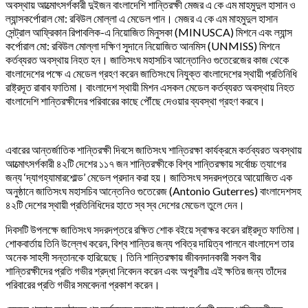
অবস্থায় আত্মোৎসর্গকারী দুইজন বাংলাদেশি শান্তিরক্ষী মেজর এ কে এম মাহমুদুল হাসান ও
ল্যান্সকর্পোরাল মো: রবিউল মোল্লা এ মেডেল পান। মেজর এ কে এম মাহমুদুল হাসান
সেন্ট্রাল আফ্রিকান রিপাবলিক-এ নিয়োজিত মিনুসকা (MINUSCA) মিশনে এবং ল্যান্স
কর্পোরাল মো: রবিউল মোল্লা দক্ষিণ সুদানে নিয়োজিত আনমিস (UNMISS) মিশনে
কর্তব্যরত অবস্থায় নিহত হন। জাতিসংঘ মহাসচিব আন্তোনিও গুতেরেজের কাজ থেকে
বাংলাদেশের পক্ষে এ মেডেল গ্রহণ করেন জাতিসংঘে নিযুক্ত বাংলাদেশের স্থায়ী প্রতিনিধি
রাষ্ট্রদূত রাবাব ফাতিমা। বাংলাদেশ স্থায়ী মিশন এসকল মেডেল কর্তব্যরত অবস্থায় নিহত
বাংলাদেশি শান্তিরক্ষীদের পরিবারের কাছে পৌঁছে দেওয়ার ব্যবস্থা গ্রহণ করবে।
এবারের আন্তর্জাতিক শান্তিরক্ষী দিবসে জাতিসংঘ শান্তিরক্ষা কার্যক্রমে কর্তব্যরত অবস্থায়
আত্মোৎসর্গকারী ৪২টি দেশের ১১৭ জন শান্তিরক্ষীকে বিশ্ব শান্তিরক্ষায় সর্বোচ্চ ত্যাগের
জন্য ‘দ্যাগহ্যামারশোল্ড’ মেডেল প্রদান করা হয়। জাতিসংঘ সদরদপ্তরে আয়োজিত এক
অনুষ্ঠানে জাতিসংঘ মহাসচিব আন্তেনিও গুতেরেজ (Antonio Guterres) বাংলাদেশসহ
৪২টি দেশের স্থায়ী প্রতিনিধিদের হাতে স্ব স্ব দেশের মেডেল তুলে দেন।
দিবসটি উপলক্ষে জাতিসংঘ সদরদপ্তরে রক্ষিত শোক বইয়ে স্বাক্ষর করেন রাষ্ট্রদূত ফাতিমা।
শোকবার্তায় তিনি উল্লেখ করেন, বিশ্ব শান্তির জন্য পবিত্র দায়িত্ব পালনে বাংলাদেশ তার
অনেক সাহসী সন্তানকে হারিয়েছে। তিনি শান্তিরক্ষায় জীবনদানকারী সকল বীর
শান্তিরক্ষীদের প্রতি গভীর শ্রদ্ধা নিবেদন করেন এবং অপূরণীয় এই ক্ষতির জন্য তাঁদের
পরিবারের প্রতি গভীর সমবেদনা প্রকাশ করেন।