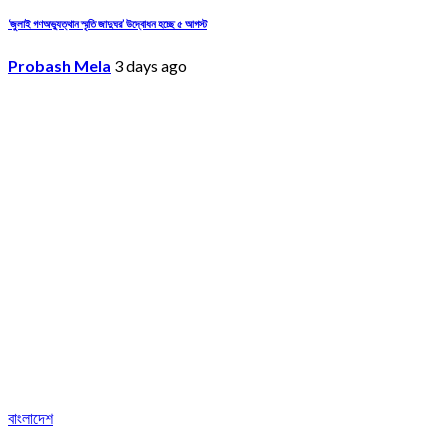
‘জুলাই গণঅভ্যুত্থান স্মৃতি জাদুঘর’ উদ্বোধন হচ্ছে ৫ আগস্ট
Probash Mela
3 days ago
বাংলাদেশ