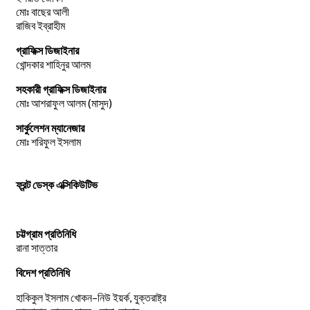
মোঃ বাছের আলী
রাজিব ইব্রাহীম
গ্রাফিক্স ডিজাইনার
খোন্দকার শাহিনুর আলম
সহকারী গ্রাফিক্স ডিজাইনার
মোঃ আশরাফুল আলম (মাসুদ)
সার্কুলেশন ম্যানেজার
মোঃ শরিফুল ইসলাম
ফ্রন্ট ডেস্ক এক্সিকিউটিভ
চট্টগ্রাম প্রতিনিধি
রানা সাত্তার
বিদেশ প্রতিনিধি
–
,
হাকিকুল
ইসলাম
খোকন
নিউ
ইয়র্ক
যুক্তরাষ্ট্র