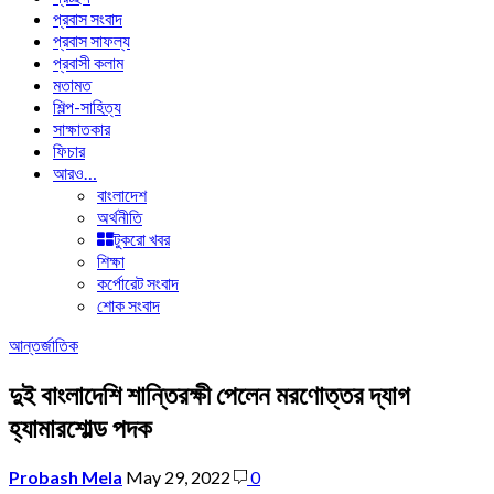
প্রবাস সংবাদ
প্রবাস সাফল্য
প্রবাসী কলাম
মতামত
শিল্প-সাহিত্য
সাক্ষাতকার
ফিচার
আরও…
বাংলাদেশ
অর্থনীতি
টুকরো খবর
শিক্ষা
কর্পোরেট সংবাদ
শোক সংবাদ
আন্তর্জাতিক
দুই বাংলাদেশি শান্তিরক্ষী পেলেন মরণোত্তর দ্যাগ
হ্যামারশোল্ড পদক
Probash Mela
May 29, 2022
0