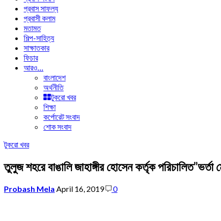
প্রবাস সাফল্য
প্রবাসী কলাম
মতামত
শিল্প-সাহিত্য
সাক্ষাতকার
ফিচার
আরও…
বাংলাদেশ
অর্থনীতি
টুকরো খবর
শিক্ষা
কর্পোরেট সংবাদ
শোক সংবাদ
টুকরো খবর
তুলুজ শহরে বাঙালি জাহাঙ্গীর হোসেন কর্তৃক পরিচালিত”ভর্তা ম
Probash Mela
April 16, 2019
0