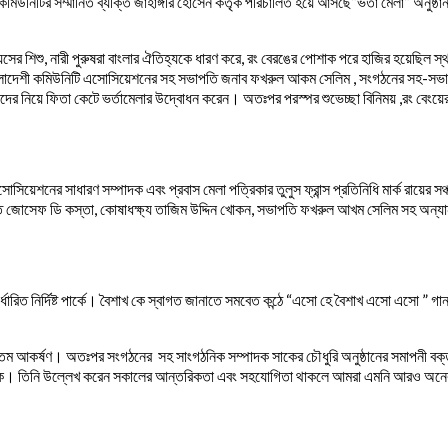
মিউনিটির সম্মানিত ব্যক্তি জাহাঙ্গীর হোসেন কর্তৃক পরিচালিত হয়ে আসছে”ভর্তা মেলা” অনুষ্ঠা
ের শিশু, নারী পুরুষরা বাংলার ঐতিহ্যকে ধারণ করে, রং বেরঙের পোশাক পরে হাজির হয়েছিল স
লাদেশী কমিউনিটি এসোসিয়েশনের সহ সভাপতি জনাব ফখরুল আকম সেলিম , সংগঠনের সহ-সভাপতি
দের নিয়ে ফিতা কেটে ভর্তামেলার উদ্বোধন করেন। অতঃপর পরস্পর শুভেচ্ছা বিনিময় ,রং বেংয়ের
 এসোসিয়েশনের সাধারণ সম্পাদক এবং প্রবাস মেলা পত্রিকার তুলুস ফ্রান্স প্রতিনিধি মার্ক রায়ে
 জোসেফ ডি কস্তা, কোষাধক্ষ্য তাজিম উদ্দিন খোকন, সভাপতি ফখরুল আখম সেলিম সহ অন্যান্য
্ধারিত নির্দিষ্ট পার্কে। বৈশাখ কে স্বাগত জানাতে সমবেত কন্ঠে “এসো হে বৈশাখ এসো এসো ” গানটি
ানে অন্যতম আকর্ষণ। অতঃপর সংগঠনের সহ সাংগঠনিক সম্পাদক সাকের চৌধুরি অনুষ্ঠানের সমাপনী 
ডি কস্তাকে। তিনি উল্লেখ করেন সকালের আন্তরিকতা এবং সহযোগিতা থাকলে আমরা এমনি আরও অনে