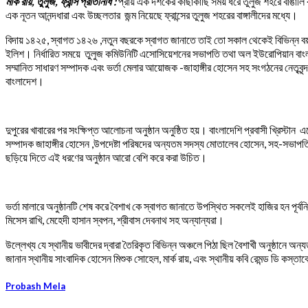
মার্ক রায়, তুলুজ, ফ্রান্স প্রতিনিধি :
প্রায় এক দশকের কাছাকাছি সময় ধরে তুলুজ শহরে বাঙালি ক
এক নূতন আনন্দধারা এবং উচ্ছলতার জন্ম নিয়েছে ফ্রান্সের তুলুজ শহরের বাঙ্গালীদের মধ্যে।
বিদায় ১৪২৫, স্বাগত ১৪২৬ ,নতুন বছরকে স্বাগত জানাতে তাই তো সকাল থেকেই বিভিন্ন বয়স
ইলিশ। নির্ধারিত সময়ে তুলুজ কমিউনিটি এসোসিয়েশনের সভাপতি তথা অল ইউরোপিয়ান বাং
সম্মানিত সাধারণ সম্পাদক এবং ভর্তা মেলার আয়োজক -জাহাঙ্গীর হোসেন সহ সংগঠনের নেতৃবৃন্দ
বাংলাদেশ।
দুপুরের খাবারের পর সংক্ষিপ্ত আলোচনা অনুষ্ঠান অনুষ্ঠিত হয়। বাংলাদেশি প্রবাসী খ্রিস্টান
সম্পাদক জাহাঙ্গীর হোসেন ,উপদেষ্টা পরিষদের অন্যতম সদস্য মোতালেব হোসেন, সহ-সভাপতি
ছড়িয়ে দিতে এই ধরণের অনুষ্ঠান আরো বেশি করে করা উচিত।
ভর্তা মালারে অনুষ্ঠানটি শেষ করে বৈশাখ কে স্বাগত জানাতে উপস্থিত সকলেই হাজির হন পূর্বনির
মিসেস রাখি, মেহেদী হাসান স্বপন, শ্রীবাস দেবনাথ সহ অন্যান্যরা।
উল্লেখ্য যে স্থানীয় ভাবীদের দ্বারা তৈরিকৃত বিভিন্ন অঞ্চলে পিঠা ছিল বৈশাখী অনুষ্ঠ
জানান স্থানীয় সাংবাদিক হোসেন মিশুক সোহেল, মার্ক রায়, এবং স্থানীয় কবি রেমন্ড 
Probash Mela