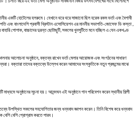
নটি । চলতি বছর এই ভর্তা মেলা অনুষ্ঠানটি সার্বজনীন বিজয় উৎসব বৈশাখের সাথে মিলেমিশে
্থানীয় একটি হোটেলের হলরুমে। যেখানে থরে থরে সাজানো ছিল হরেক রকম ভর্তা এবং বৈশাখী
 এবং বাংলাদেশি প্রবাসী খ্রিস্টান এসোসিয়েশন এর মাননীয় সভাপতি-জোসেফ ডি কস্তা ,
 বাহারি পোশাক, বাচ্চাদের দুরন্ত ছোটাছুটি, সকলের খুনসুটিতে মনে হচ্ছিল এ যেন একখণ্ড
র সঞ্চালনায় আলোচনা অনুষ্ঠানে, বক্তব্য রাখেন ভর্তা মেলার আয়োজক এবং সংগঠনের সাধারণ
রা। বক্তারা তাদের বক্তব্যে উল্লেখ করেন আমাদের সংস্কৃতিকে নতুন প্রজন্মের মাঝে
 মাধ্যমে অনুষ্ঠানের সূচনা হয়। আনন্দঘন এই অনুষ্ঠানে গান পরিবেশন করেন স্থানীয় শিল্পী
বক্তব্যে উপস্থিত সকলের সহযোগিতার জন্য ধন্যবাদ জ্ঞাপন করেন। তিনি বিশেষ করে ধন্যবাদ
ক বেশি বেশি প্রোগ্রাম করতে পারব।