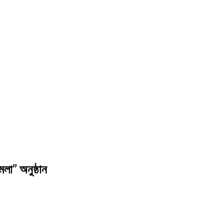
েলা” অনুষ্ঠান