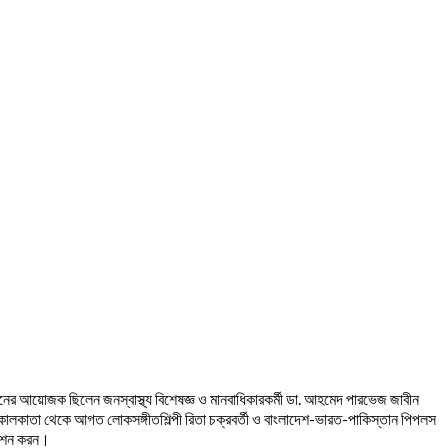
ষ্ঠানের আয়োজক ছিলেন জনস্বাস্থ্য বিশেষজ্ঞ ও মানবাধিকারকর্মী ডা. আহমেদ পারভেজ জাবীন
 কোলকাতা থেকে আগত লোকসঙ্গীতশিল্পী রিতা চক্রবর্তী ও বাংলাদেশ-ভারত-পাকিস্তান পিপলস
িবেশন করন।