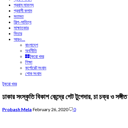
প্রবাস সাফল্য
প্রবাসী কলাম
মতামত
শিল্প-সাহিত্য
সাক্ষাতকার
ফিচার
আরও…
বাংলাদেশ
অর্থনীতি
টুকরো খবর
শিক্ষা
কর্পোরেট সংবাদ
শোক সংবাদ
টুকরো খবর
ঢাকার সংস্কৃতি বিকাশ কেন্দ্রে গেট টুগেদার, চা চক্র ও সঙ্গ
Probash Mela
February 26, 2020
0