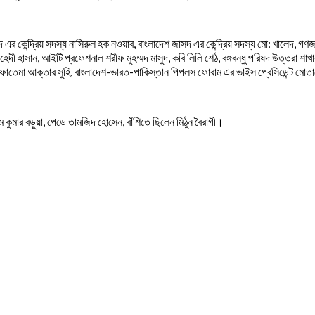
র কেন্দ্রিয় সদস্য নাসিরুল হক নওয়াব, বাংলাদেশ জাসদ এর কেন্দ্রিয় সদস্য মো: খালেদ, গণজাগ
ী হাসান, আইটি প্রফেশনাল শরীফ মুহম্মদ মাসুদ, কবি লিলি শেঠ, বঙ্গবন্ধু পরিষদ উত্তরা শাখ
ানী, ফাতেমা আক্তার সুহি, বাংলাদেশ-ভারত-পাকিস্তান পিপলস ফোরাম এর ভাইস প্রেসিডেন্ট মোতাল
 কুমার বড়ুয়া, পেডে তামজিদ হোসেন, বাঁশিতে ছিলেন মিঠুন বৈরাগী।