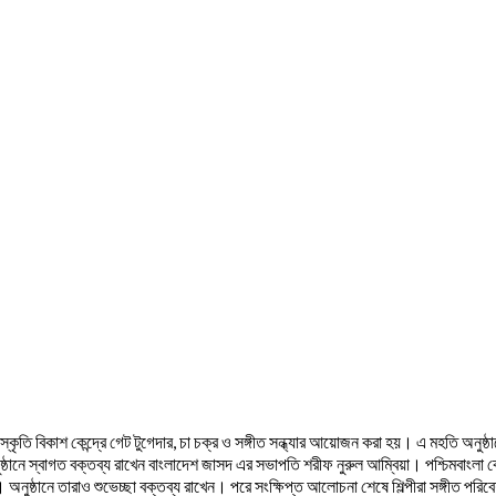
ংস্কৃতি বিকাশ কেন্দ্রে গেট টুগেদার, চা চক্র ও সঙ্গীত সন্ধ্যার আয়োজন করা হয়। এ মহতি অনু
্ঠানে স্বাগত বক্তব্য রাখেন বাংলাদেশ জাসদ এর সভাপতি শরীফ নুরুল আম্বিয়া। পশ্চিমবাংলা
্য। অনুষ্ঠানে তারাও শুভেচ্ছা বক্তব্য রাখেন। পরে সংক্ষিপ্ত আলোচনা শেষে শিল্পীরা সঙ্গীত পর