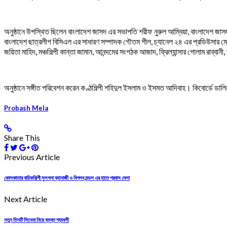
অনুষ্ঠানে উপস্থিত ছিলেন বাংলাদেশ জাসদ এর সভাপতি শরীফ নুরুল আম্বিয়া, বাংলাদেশ জাসদ এ
বাংলাদেশ ছাত্রলীগ বিসিএল এর সাধারণ সম্পাদক গৌতম শীল, চ্যানেল ২৪ এর প্রডিউসার মেহেদ
জয়িতা মাহিদ, মঞ্চশিল্পী কান্তা জামান, আনন্দমের সংগঠক আজাদ, ফ্রিল্যান্সার গোলাম রাব্ব
অনুষ্ঠানে সঙ্গীত পরিবেশন করেন কণ্ঠশিল্পী শহিদুল ইসলাম ও ইসমত আদিবাহ। কিবোর্ডে ডালিম
Probash Mela
Share This
Previous Article
কোলকাতার বাচিকশিল্পী সুলগ্না ব্যানার্জী ও বিপ্লব মন্ডল এর হাতে প্রবাস মেলা
Next Article
নতুন তিনটি সিনেমা নিয়ে ব্যস্ত শ্যামলী