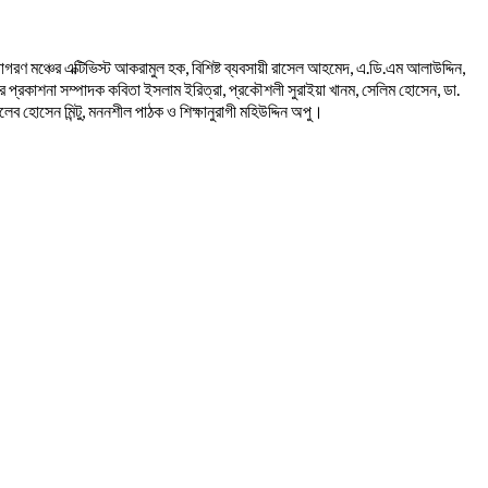
রণ মঞ্চের এক্টিভিস্ট আকরামুল হক, বিশিষ্ট ব্যবসায়ী রাসেল আহমেদ, এ.ডি.এম আলাউদ্দিন,
ার প্রকাশনা সম্পাদক কবিতা ইসলাম ইরিত্রা, প্রকৌশলী সুরাইয়া খানম, সেলিম হোসেন, ডা.
েব হোসেন মিন্টু, মননশীল পাঠক ও শিক্ষানুরাগী মহিউদ্দিন অপু।