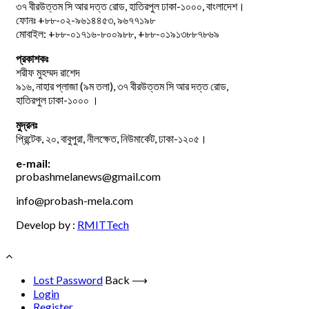
৩৭ বীরউত্তম সি আর দত্ত রোড, হাতিরপুল ঢাকা-১০০০, বাংলাদেশ।
ফোনঃ +৮৮-০২-৯৬১৪৪৫৩, ৯৬৭৭১৯৮
মোবাইল: +৮৮-০১৭১৬-৮০০৯৮৮, +৮৮-০১৯১৩৮৮৭৮৬৯
প্রকাশকঃ
শরীফ মুহম্মদ রাশেদ
৯১৬, নাহার প্লাজা (৯ম তলা), ৩৭ বীরউত্তম সি আর দত্ত রোড,
হাতিরপুল ঢাকা-১০০০ ।
মুদ্রনঃ
প্রিন্টেক, ২০, বাবুপুরা, নীলক্ষেত, নিউমার্কেট, ঢাকা-১২০৫।
e-mail:
probashmelanews@gmail.com
info@probash-mela.com
Develop by :
RMITTech
Lost Password
Back ⟶
Login
Register