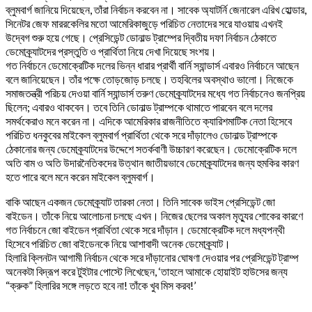
ব্লুমবার্গ জানিয়ে দিয়েছেন, তাঁরা নির্বাচন করবেন না। সাবেক অ্যাটর্নি জেনারেল এরিখ হোল্ডার,
সিনেটর জেফ মাররকেলির মতো আমেরিকাজুড়ে পরিচিত নেতাদের সরে যাওয়ায় এখনই
উদ্বেগ শুরু হয়ে গেছে। প্রেসিডেন্ট ডোনাল্ড ট্রাম্পের দ্বিতীয় দফা নির্বাচন ঠেকাতে
ডেমোক্র্যাটদের প্রস্তুতি ও প্রার্থিতা নিয়ে দেখা দিয়েছে সংশয়।
গত নির্বাচনে ডেমোক্রেটিক দলের ভিন্ন ধারার প্রার্থী বার্নি স্যান্ডার্স এবারও নির্বাচনে আছেন
বলে জানিয়েছেন। তাঁর পক্ষে তোড়জোড় চলছে। তহবিলের অবস্থাও ভালো। নিজেকে
সমাজতন্ত্রী পরিচয় দেওয়া বার্নি স্যান্ডার্স তরুণ ডেমোক্র্যাটদের মধ্যে গত নির্বাচনেও জনপ্রিয়
ছিলেন; এবারও থাকবেন। তবে তিনি ডোনাল্ড ট্রাম্পকে থামাতে পারবেন বলে দলের
সমর্থকেরাও মনে করেন না। এদিকে আমেরিকার রাজনীতিতে ক্যারিশমাটিক নেতা হিসেবে
পরিচিত ধনকুবের মাইকেল ব্লুমবার্গ প্রার্থিতা থেকে সরে দাঁড়ালেও ডোনাল্ড ট্রাম্পকে
ঠেকানোর জন্য ডেমোক্র্যাটদের উদ্দেশে সতর্কবাণী উচ্চারণ করেছেন। ডেমোক্রেটিক দলে
অতি বাম ও অতি উদারনৈতিকদের উত্থান জাতীয়ভাবে ডেমোক্র্যাটদের জন্য হুমকির কারণ
হতে পারে বলে মনে করেন মাইকেল ব্লুমবার্গ।
বাকি আছেন একজন ডেমোক্র্যাট তারকা নেতা। তিনি সাবেক ভাইস প্রেসিডেন্ট জো
বাইডেন। তাঁকে নিয়ে আলোচনা চলছে এখন। নিজের ছেলের অকাল মৃত্যুর শোকের কারণে
গত নির্বাচনে জো বাইডেন প্রার্থিতা থেকে সরে দাঁড়ান। ডেমোক্রেটিক দলে মধ্যপন্থী
হিসেবে পরিচিত জো বাইডেনকে নিয়ে আশাবাদী অনেক ডেমোক্র্যাট।
হিলারি ক্লিনটন আগামী নির্বাচন থেকে সরে দাঁড়ানোর ঘোষণা দেওয়ার পর প্রেসিডেন্ট ট্রাম্প
অনেকটা বিদ্রূপ করে টুইটার পোস্টে লিখেছেন, ‘তাহলে আমাকে হোয়াইট হাউসের জন্য
“ক্রুক” হিলারির সঙ্গে লড়তে হবে না! তাঁকে খুব মিস করব!’