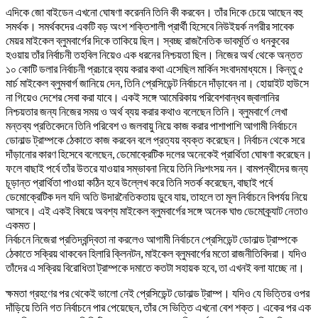
এদিকে জো বাইডেন এখনো ঘোষণা করেননি তিনি কী করবেন। তাঁর দিকে চেয়ে আছেন বহু
সমর্থক। সমর্থকদের একটি বড় অংশ শক্তিশালী প্রার্থী হিসেবে নিউইয়র্ক নগরীর সাবেক
মেয়র মাইকেল ব্লুমবার্গের দিকে তাকিয়ে ছিল। স্বচ্ছ রাজনৈতিক ভাবমূর্তি ও ধনকুবের
হওয়ায় তাঁর নির্বাচনী তহবিল নিয়েও এক ধরনের নিশ্চয়তা ছিল। নিজের অর্থ থেকে অন্তত
১০ কোটি ডলার নির্বাচনী প্রচারে ব্যয় করার কথা এসেছিল মার্কিন সংবাদমাধ্যমে। কিন্তু ৫
মার্চ মাইকেল ব্লুমবার্গ জানিয়ে দেন, তিনি প্রেসিডেন্ট নির্বাচনে দাঁড়াবেন না। হোয়াইট হাউসে
না গিয়েও দেশের সেবা করা যাবে। একই সঙ্গে আমেরিকায় পরিবেশবান্ধব জ্বালানির
নিশ্চয়তার জন্য নিজের সময় ও অর্থ ব্যয় করার কথাও বলেছেন তিনি। ব্লুমবার্গে লেখা
মন্তব্য প্রতিবেদনে তিনি পরিবেশ ও জলবায়ু নিয়ে কাজ করার পাশাপাশি আগামী নির্বাচনে
ডোনাল্ড ট্রাম্পকে ঠেকাতে কাজ করবেন বলে প্রত্যয় ব্যক্ত করেছেন। নির্বাচন থেকে সরে
দাঁড়ানোর কারণ হিসেবে বলেছেন, ডেমোক্রেটিক দলের অনেকেই প্রার্থিতা ঘোষণা করেছেন।
ফলে বাছাই পর্বে তাঁর উতরে যাওয়ার সম্ভাবনা নিয়ে তিনি নিঃশংসয় নন। বামপন্থীদের জন্য
চূড়ান্ত প্রার্থিতা পাওয়া কঠিন হবে উল্লেখ করে তিনি সতর্ক করেছেন, বাছাই পর্বে
ডেমোক্রেটিক দল যদি অতি উদারনৈতিকতায় ডুবে যায়, তাহলে তা মূল নির্বাচনে বিপর্যয় নিয়ে
আসবে। এই একই বিষয়ে অবশ্য মাইকেল ব্লুমবার্গের সঙ্গে অনেক ঘাগু ডেমোক্র্যাট নেতাও
একমত।
নির্বচনে নিজেরা প্রতিদ্বন্দ্বিতা না করলেও আগামী নির্বাচনে প্রেসিডেন্ট ডোনাল্ড ট্রাম্পকে
ঠেকাতে সক্রিয় থাকবেন হিলারি ক্লিনটন, মাইকেল ব্লুমবার্গের মতো রাজনীতিবিদরা। যদিও
তাঁদের এ সক্রিয় বিরোধিতা ট্রাম্পকে দমাতে কতটা সহায়ক হবে, তা এখনই বলা যাচ্ছে না।
ক্ষমতা গ্রহণের পর থেকেই ভালো নেই প্রেসিডেন্ট ডোনাল্ড ট্রাম্প। যদিও যে ভিত্তির ওপর
দাঁড়িয়ে তিনি গত নির্বাচনে পার পেয়েছেন, তাঁর সে ভিত্তি এখনো বেশ শক্ত। একের পর এক