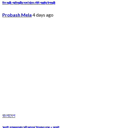
তিন মন্ত্রী-প্রতিমন্ত্রীর সঙ্গে বৈঠকে সৌদি পররাষ্ট্র উপমন্ত্রী
Probash Mela
4 days ago
বাংলাদেশ
‘জুলাই গণঅভ্যুত্থান স্মৃতি জাদুঘর’ উদ্বোধন হচ্ছে ৫ আগস্ট