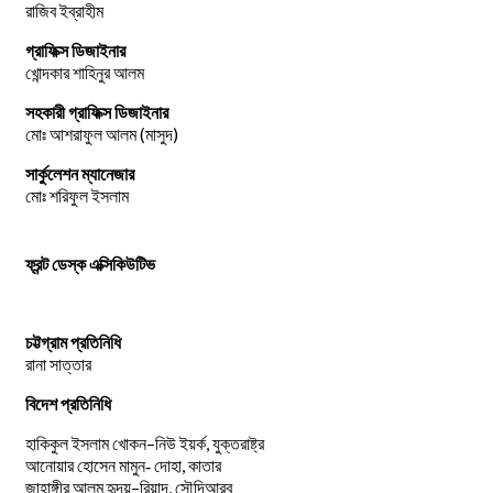
রাজিব ইব্রাহীম
গ্রাফিক্স ডিজাইনার
খোন্দকার শাহিনুর আলম
সহকারী গ্রাফিক্স ডিজাইনার
মোঃ আশরাফুল আলম (মাসুদ)
সার্কুলেশন ম্যানেজার
মোঃ শরিফুল ইসলাম
ফ্রন্ট ডেস্ক এক্সিকিউটিভ
চট্টগ্রাম প্রতিনিধি
রানা সাত্তার
বিদেশ প্রতিনিধি
–
,
হাকিকুল
ইসলাম
খোকন
নিউ
ইয়র্ক
যুক্তরাষ্ট্র
,
আনোয়ার
হোসেন
মামুন-
দোহা
কাতার
–
,
জাহাঙ্গীর
আলম
হৃদয়
রিয়াদ
সৌদিআরব