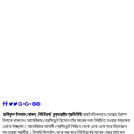
হাকিকুল ইসলাম খোকন, নিউইয়র্ক, যুক্তরাষ্ট্র প্রতিনিধি:
রাজনৈতিকভাবে ডোনাল্ড ট্রাম্প
বিপাকে থাকলেও আমেরিকার প্রেসিডেন্ট হিসেবে তাঁর আরেক দফা নির্বাচিত হওয়ার সম্ভাবনা
এখনো উজ্জ্বল। আমেরিকার আগামী প্রেসিডেন্ট নির্বাচন থেকে একে একে সরে দাঁড়াচ্ছেন
সব তারকা প্রার্থীরা। হিলারি ক্লিনটন থেকে শুরু করে নিউইয়র্কের সাবেক মেয়র মাইকেল