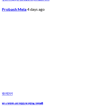
Probash Mela
4 days ago
বাংলাদেশ
ভুল ও অপতথ্য এখন সবচেয়ে বড় চ্যালেঞ্জ: তথ্যমন্ত্রী