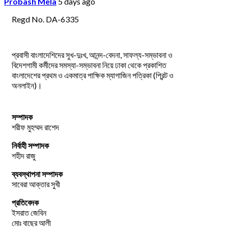
Probash Mela
5 days ago
Regd No. DA-6335
প্রবাসী বাংলাদেশিদের সুখ-দুঃখ, আনন্দ-বেদনা, সাফল্য-সম্ভাবনা ও
বিদেশগামী কর্মীদের সমস্যা-সম্ভাবনা নিয়ে ঢাকা থেকে প্রকাশিত
বাংলাদেশের প্রথম ও একমাত্র পাক্ষিক ম্যাগাজিন পত্রিকা (প্রিন্ট ও
অনলাইন)।
সম্পাদক
শরীফ মুহম্মদ রাশেদ
নির্বাহী সম্পাদক
শহীদ রাজু
ব্যবস্থাপনা সম্পাদক
সাবেরা আক্তার সুখী
প্রতিবেদক
ইসরাত জেবিন
মোঃ বাছের আলী