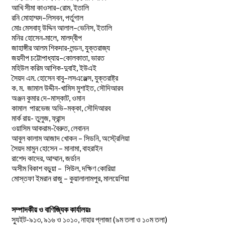
–
,
আখি
সীমা
কাওসার
রোম
ইতালি
–
,
রনি
মোহাম্মদ
লিসবন
পর্তুগাল
–
,
মোঃ
মেসবাহ্
উদ্দিন
আলাল
ভেনিস
ইতালি
মনির হোসেন-মালে, মালদ্বীপ
জাহাঙ্গীর আলম শিকদার-লন্ডন, যুক্তরাজ্য
–
,
জয়দীপ
চট্টোপাধ্যায়
কোলকাতা
ভারত
মহিউল করিম আশিক-দুবাই, ইউএই
.
–
,
সৈয়দ
এম
হোসেন
বাবু
লসএঞ্জেল্স
যুক্তরাষ্ট্র
.
.
-খামিস মুশাইত,
ক
ম
জামাল
উদ্দীন
সৌদিআরব
–
,
অঞ্জন
কুমার
দে
মাস্কাট
ওমান
–
,
কামাল
পারভেজ
অভি
মক্কা
সৌদিআরব
মার্ক রায়- তুলুজ, ফ্রান্স
ওয়াসিম আকরাম-বৈরুত, লেবানন
আবুল কালাম আজাদ খোকন – সিডনি, অস্ট্রেলিয়া
সৈয়দ মামুন হোসেন – মানামা, বাহরাইন
রাশেদ কাদের, আম্মান, জর্ডান
অসীম বিকাশ বড়ুয়া – সিউল, দক্ষিণ কোরিয়া
মোস্তফা ইমরান রাজু – কুয়ালালামপুর, মালয়েশিয়া
সম্পাদকীয় ও বাণিজ্যিক কার্যালয়ঃ
স্যুইট-৯১৩, ৯১৬ ও ১০১০, নাহার প্লাজা (৯ম তলা ও ১০ম তলা)