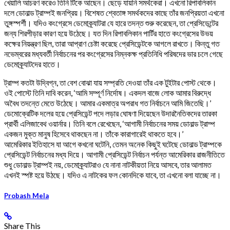
খেয়ালি আচরণ করেও তিনি টিকে আছেন। ছেড়ে যায়নি সমর্থকেরা। এখনো রিপাবলিকান
দলে ডোনাল্ড ট্রাম্পই জনপ্রিয়। বিশেষত শ্বেতাঙ্গ সমর্থকদের কাছে তাঁর জনপ্রিয়তা এখনো
তুঙ্গস্পর্শী। যদিও কংগ্রেসে ডেমোক্র্যাটরা যে হারে তদন্ত শুরু করেছেন, তা প্রেসিডেন্টের
জন্য শিরপীড়ার কারণ হয়ে উঠেছে। যত দিন রিপাবলিকান পার্টির হাতে কংগ্রেসের উভয়
কক্ষের নিয়ন্ত্রণ ছিল, তারা আপ্রাণ চেষ্টা করেছে প্রেসিডেন্টকে আগলে রাখতে। কিন্তু গত
নভেম্বরের মধ্যবর্তী নির্বাচনের পর কংগ্রেসের নিম্নকক্ষ প্রতিনিধি পরিষদের ভার চলে গেছে
ডেমোক্র্যাটদের হাতে।
ট্রাম্প কতটা উদ্বিগ্ন, তা বেশ বোঝা যায় সম্প্রতি দেওয়া তাঁর এক টুইটার পোস্ট থেকে।
ওই পোস্টে তিনি দাবি করেন, ‘আমি সম্পূর্ণ নির্দোষ। একদল বাজে লোক আমার বিরুদ্ধে
অবৈধ তদন্তে মেতে উঠেছে। আমার একমাত্র অপরাধ গত নির্বাচনে আমি জিতেছি।’
ডেমোক্রেটিক দলের হয়ে প্রেসিডেন্ট পদে লড়ার ঘোষণা দিয়েছেন উদারনৈতিকদের তারকা
প্রার্থী এলিজাবেথ ওয়ার্নার। তিনি বলে রেখেছেন, ‘আগামী নির্বাচনের সময় ডোনাল্ড ট্রাম্প
একজন মুক্ত মানুষ হিসেবে থাকছেন না। তাঁকে কারাগারেই থাকতে হবে।’
আমেরিকার ইতিহাসে যা আগে কখনো ঘটেনি, তেমন অনেক কিছুই ঘটেছে ডোনাল্ড ট্রাম্পকে
প্রেসিডেন্ট নির্বাচনের মধ্য দিয়ে। আগামী প্রেসিডেন্ট নির্বাচন পর্যন্ত আমেরিকার রাজনীতিতে
শুধু ডোনাল্ড ট্রাম্পই নয়, ডেমোক্র্যাটরাও যে নানা নাটকীয়তা নিয়ে আসবে, তার আলামত
এখনই স্পষ্ট হয়ে উঠছে। যদিও এ নাটকের ফল কোনদিকে যাবে, তা এখনো বলা যাচ্ছে না।
Probash Mela
Share This