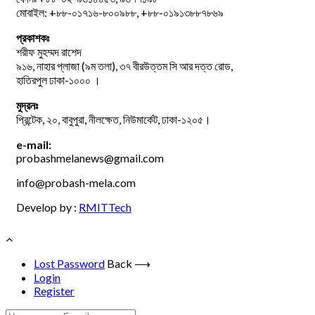
মোবাইল: +৮৮-০১৭১৬-৮০০৯৮৮, +৮৮-০১৯১৩৮৮৭৮৬৯
প্রকাশকঃ
শরীফ মুহম্মদ রাশেদ
৯১৬, নাহার প্লাজা (৯ম তলা), ৩৭ বীরউত্তম সি আর দত্ত রোড,
হাতিরপুল ঢাকা-১০০০ ।
মুদ্রনঃ
প্রিন্টেক, ২০, বাবুপুরা, নীলক্ষেত, নিউমার্কেট, ঢাকা-১২০৫।
e-mail:
probashmelanews@gmail.com
info@probash-mela.com
Develop by :
RMITTech
Lost Password
Back ⟶
Login
Register