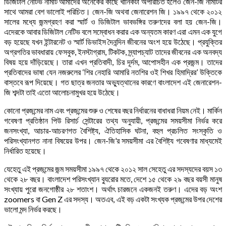
ডিজিটাল নেটিভ নামটি আমাদের অনেকের কাছে খানিকটা অপরিচিত হলেও জেন-জি নামটির
সাথে আমরা বেশ ভালোই পরিচিত। জেন-জি অথবা জেনারেশন জি। ১৯৯৭ থেকে ২০১২
সালের মধ্যে জন্মগ্রহণ করা স্মার্ট ও ডিজিটাল ভাবভঙ্গির তরুণদের বলা হয় জেন-জি।
এদেরকে আবার ডিজিটাল নেটিভ বলে সম্বোধন করার এক অন্যতম কারণ এরা এমন এক যুগে
বড় হয়েছে যখন ইন্টারনেট ও স্মার্ট ডিভাইস দৈনন্দিন জীবনের অংশ হয়ে উঠেছে। প্রযুক্তির
অগ্রগতির ভাবধারায় ফেসবুক, ইনস্টাগ্রাম, টিকটক, স্ন্যাপচ্যাট তাদের জীবনের এক অনবদ্য
বিষয় হয়ে দাঁড়িয়েছে। তারা এখন প্রতিবাদী, চির দূর্দম, আপোসহীন এক প্রজন্ম। তাদের
প্রতিবাদের ভাষা যেন নজরুলের ‘শির নেহারি আমারি নতশির ওই শিখর হিমাদ্রির’ উক্তিকে
বাস্তবে রূপ দিয়েছে। গত ছাত্র জনতার অভ্যুত্থানের কারণে বাংলাদেশ এই জেনারেশন-
জি শব্দটা তাই এতো আলোচনামুখর হয়ে উঠেছে।
কোনো প্রজন্মের নাম এবং প্রজন্মের শুরু ও শেষের বছর নির্ধারনের বাধাধরা নিয়ম নেই। মার্কিন
গবেষণা প্রতিষ্ঠান পিউ রিসার্চ সেন্টারের তথ্য অনুযায়ী, প্রজন্মের সময়সীমা নির্ভর করে
জনসংখ্যা, আচার-আচরণগত বৈশিষ্ট্য, ঐতিহাসিক ঘটনা, বহুল প্রচলিত সংস্কৃতি ও
পরিসংখ্যানগত নানা বিষয়ের উপর। জেন-জি’র সময়সীমা এর বৈশিষ্ট্য গবেষণার মাধ্যমেই
নির্ধারিত হয়েছে।
যেহেতু এই প্রজন্মের জন্ম সময়সীমা ১৯৯৭ থেকে ২০১২ সাল সেহেতু এর সদস্যদের বয়স ১৩
থেকে ২৮ বছর। বাংলাদেশ পরিসংখ্যান ব্যুরোর মতে, দেশে ১৫ থেকে ২৯ বছর বয়সী মানুষ
সংখ্যায় পুরো জনগোষ্ঠীর ২৮ শতাংশ। অর্থাৎ চারজনে একজনই তরুণ। এদের বড় অংশ
zoomers বা Gen Z এর সদস্য। অতএব, এই বড় একটা সংখ্যক প্রজন্মের উপর দেশের
ভালো মন্দ নির্ভর করছে।