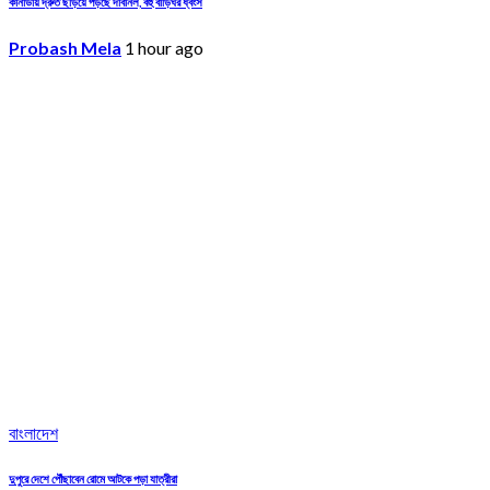
কানাডায় দ্রুত ছড়িয়ে পড়ছে দাবানল, বহু বাড়িঘর ধ্বংস
Probash Mela
1 hour ago
বাংলাদেশ
দুপুরে দেশে পৌঁছাবেন রোমে আটকে পড়া যাত্রীরা