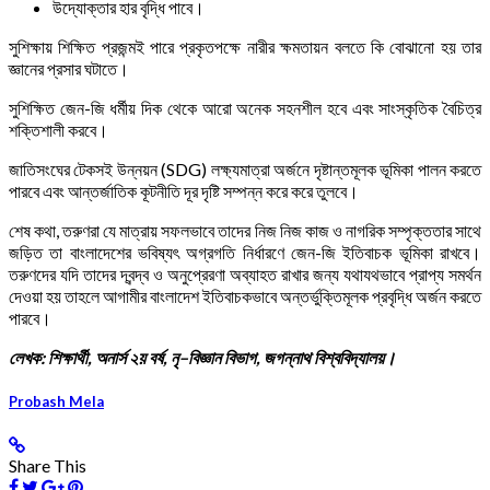
উদ্যোক্তার হার বৃদ্ধি পাবে।
সুশিক্ষায় শিক্ষিত প্রজন্মই পারে প্রকৃতপক্ষে নারীর ক্ষমতায়ন বলতে কি বোঝানো হয় তার
জ্ঞানের প্রসার ঘটাতে।
সুশিক্ষিত জেন-জি ধর্মীয় দিক থেকে আরো অনেক সহনশীল হবে এবং সাংস্কৃতিক বৈচিত্র
শক্তিশালী করবে।
জাতিসংঘের টেকসই উন্নয়ন (SDG) লক্ষ্যমাত্রা অর্জনে দৃষ্টান্তমূলক ভূমিকা পালন করতে
পারবে এবং আন্তর্জাতিক কূটনীতি দূর দৃষ্টি সম্পন্ন করে করে তুলবে।
শেষ কথা, তরুণরা যে মাত্রায় সফলভাবে তাদের নিজ নিজ কাজ ও নাগরিক সম্পৃক্ততার সাথে
জড়িত তা বাংলাদেশের ভবিষ্যৎ অগ্রগতি নির্ধারণে জেন-জি ইতিবাচক ভূমিকা রাখবে।
তরুণদের যদি তাদের দ্বন্দ্ব ও অনুপ্রেরণা অব্যাহত রাখার জন্য যথাযথভাবে প্রাপ্য সমর্থন
দেওয়া হয় তাহলে আগামীর বাংলাদেশ ইতিবাচকভাবে অন্তর্ভুক্তিমূলক প্রবৃদ্ধি অর্জন করতে
পারবে।
লেখক
:
শিক্ষার্থী
,
অনার্স
২য়
বর্ষ
,
নৃ
–
বিজ্ঞান
বিভাগ
,
জগন্নাথ
বিশ্ববিদ্যালয়।
Probash Mela
Share This