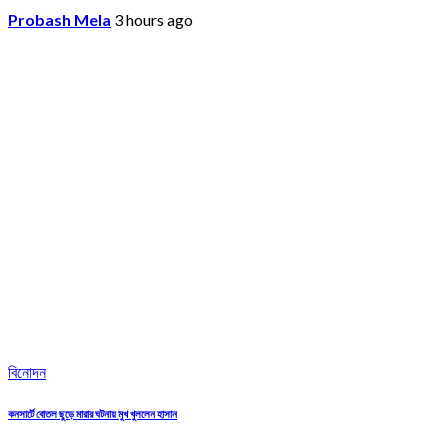
Probash Mela
3 hours ago
বিনোদন
কনসার্টে বোতল ছুড়ে মারার ঘটনায় মুখ খুললেন হাসান