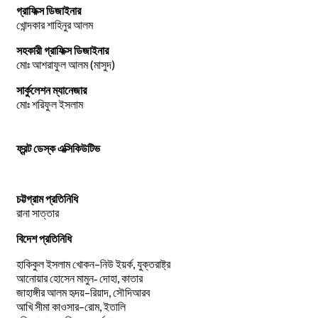
গ্রাফিক্স ডিজাইনার
খোন্দকার শাহিনুর আলম
সহকারী গ্রাফিক্স ডিজাইনার
মোঃ আশরাফুল আলম (মাসুদ)
সার্কুলেশন ম্যানেজার
মোঃ শরিফুল ইসলাম
ফ্রন্ট ডেস্ক এক্সিকিউটিভ
চট্টগ্রাম প্রতিনিধি
রানা সাত্তার
বিদেশ প্রতিনিধি
–
,
হাকিকুল
ইসলাম
খোকন
নিউ
ইয়র্ক
যুক্তরাষ্ট্র
,
আনোয়ার
হোসেন
মামুন-
দোহা
কাতার
–
,
জাহাঙ্গীর
আলম
হৃদয়
রিয়াদ
সৌদিআরব
–
,
আখি
সীমা
কাওসার
রোম
ইতালি