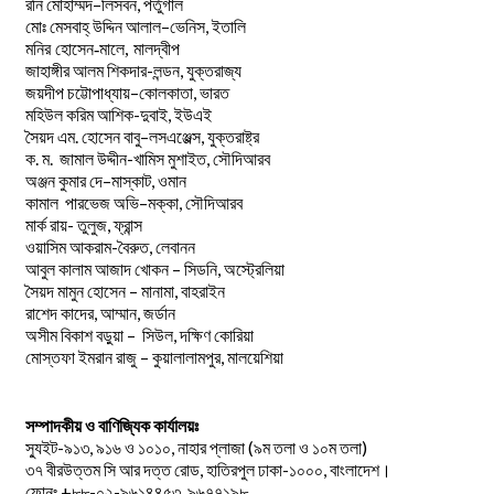
–
,
রনি
মোহাম্মদ
লিসবন
পর্তুগাল
–
,
মোঃ
মেসবাহ্
উদ্দিন
আলাল
ভেনিস
ইতালি
মনির হোসেন-মালে, মালদ্বীপ
জাহাঙ্গীর আলম শিকদার-লন্ডন, যুক্তরাজ্য
–
,
জয়দীপ
চট্টোপাধ্যায়
কোলকাতা
ভারত
মহিউল করিম আশিক-দুবাই, ইউএই
.
–
,
সৈয়দ
এম
হোসেন
বাবু
লসএঞ্জেল্স
যুক্তরাষ্ট্র
.
.
-খামিস মুশাইত,
ক
ম
জামাল
উদ্দীন
সৌদিআরব
–
,
অঞ্জন
কুমার
দে
মাস্কাট
ওমান
–
,
কামাল
পারভেজ
অভি
মক্কা
সৌদিআরব
মার্ক রায়- তুলুজ, ফ্রান্স
ওয়াসিম আকরাম-বৈরুত, লেবানন
আবুল কালাম আজাদ খোকন – সিডনি, অস্ট্রেলিয়া
সৈয়দ মামুন হোসেন – মানামা, বাহরাইন
রাশেদ কাদের, আম্মান, জর্ডান
অসীম বিকাশ বড়ুয়া – সিউল, দক্ষিণ কোরিয়া
মোস্তফা ইমরান রাজু – কুয়ালালামপুর, মালয়েশিয়া
সম্পাদকীয় ও বাণিজ্যিক কার্যালয়ঃ
স্যুইট-৯১৩, ৯১৬ ও ১০১০, নাহার প্লাজা (৯ম তলা ও ১০ম তলা)
৩৭ বীরউত্তম সি আর দত্ত রোড, হাতিরপুল ঢাকা-১০০০, বাংলাদেশ।
ফোনঃ +৮৮-০২-৯৬১৪৪৫৩, ৯৬৭৭১৯৮