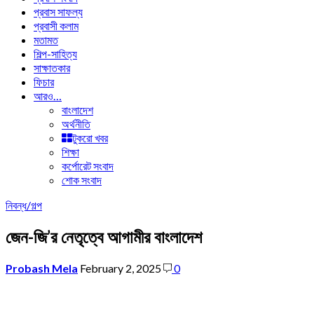
প্রবাস সাফল্য
প্রবাসী কলাম
মতামত
শিল্প-সাহিত্য
সাক্ষাতকার
ফিচার
আরও…
বাংলাদেশ
অর্থনীতি
টুকরো খবর
শিক্ষা
কর্পোরেট সংবাদ
শোক সংবাদ
নিবন্ধ/গল্প
জেন-জি’র নেতৃত্বে আগামীর বাংলাদেশ
Probash Mela
February 2, 2025
0