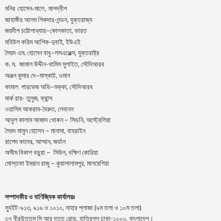
মনির হোসেন-মালে, মালদ্বীপ
জাহাঙ্গীর আলম শিকদার-লন্ডন, যুক্তরাজ্য
–
,
জয়দীপ
চট্টোপাধ্যায়
কোলকাতা
ভারত
মহিউল করিম আশিক-দুবাই, ইউএই
.
–
,
সৈয়দ
এম
হোসেন
বাবু
লসএঞ্জেল্স
যুক্তরাষ্ট্র
.
.
-খামিস মুশাইত,
ক
ম
জামাল
উদ্দীন
সৌদিআরব
–
,
অঞ্জন
কুমার
দে
মাস্কাট
ওমান
–
,
কামাল
পারভেজ
অভি
মক্কা
সৌদিআরব
মার্ক রায়- তুলুজ, ফ্রান্স
ওয়াসিম আকরাম-বৈরুত, লেবানন
আবুল কালাম আজাদ খোকন – সিডনি, অস্ট্রেলিয়া
সৈয়দ মামুন হোসেন – মানামা, বাহরাইন
রাশেদ কাদের, আম্মান, জর্ডান
অসীম বিকাশ বড়ুয়া – সিউল, দক্ষিণ কোরিয়া
মোস্তফা ইমরান রাজু – কুয়ালালামপুর, মালয়েশিয়া
সম্পাদকীয় ও বাণিজ্যিক কার্যালয়ঃ
স্যুইট-৯১৩, ৯১৬ ও ১০১০, নাহার প্লাজা (৯ম তলা ও ১০ম তলা)
৩৭ বীরউত্তম সি আর দত্ত রোড, হাতিরপুল ঢাকা-১০০০, বাংলাদেশ।