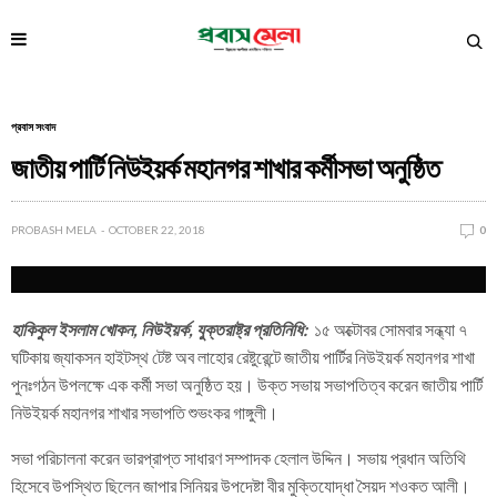
প্রবাস সংবাদ
জাতীয় পার্টি নিউইয়র্ক মহানগর শাখার কর্মীসভা অনুষ্ঠিত
PROBASH MELA
OCTOBER 22, 2018
0
হাকিকুল ইসলাম খোকন, নিউইয়র্ক, যুক্তরাষ্ট্র প্রতিনিধি:
১৫ অক্টোবর সোমবার সন্ধ্যা ৭
ঘটিকায় জ্যাকসন হাইটস্থ টেষ্ট অব লাহোর রেষ্টুরেন্টে জাতীয় পার্টির নিউইয়র্ক মহানগর শাখা
পুনঃগঠন উপলক্ষে এক কর্মী সভা অনুষ্ঠিত হয়। উক্ত সভায় সভাপতিত্ব করেন জাতীয় পার্টি
নিউইয়র্ক মহানগর শাখার সভাপতি শুভংকর গাঙ্গুলী।
সভা পরিচালনা করেন ভারপ্রাপ্ত সাধারণ সম্পাদক হেলাল উদ্দিন। সভায় প্রধান অতিথি
হিসেবে উপস্থিত ছিলেন জাপার সিনিয়র উপদেষ্টা বীর মুক্তিযোদ্ধা সৈয়দ শওকত আলী।