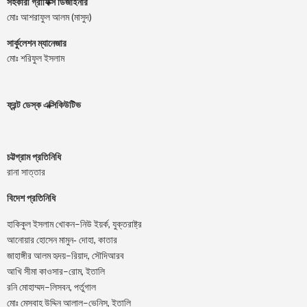
সহকারী গ্রাফিক্স ডিজাইনার
মোঃ আশরাফুল আলম (মাসুদ)
সার্কুলেশন ম্যানেজার
মোঃ শরিফুল ইসলাম
ফ্রন্ট ডেস্ক এক্সিকিউটিভ
চট্টগ্রাম প্রতিনিধি
রানা সাত্তার
বিদেশ প্রতিনিধি
–
,
হাকিকুল
ইসলাম
খোকন
নিউ
ইয়র্ক
যুক্তরাষ্ট্র
,
আনোয়ার
হোসেন
মামুন-
দোহা
কাতার
–
,
জাহাঙ্গীর
আলম
হৃদয়
রিয়াদ
সৌদিআরব
–
,
আখি
সীমা
কাওসার
রোম
ইতালি
–
,
রনি
মোহাম্মদ
লিসবন
পর্তুগাল
–
,
মোঃ
মেসবাহ্
উদ্দিন
আলাল
ভেনিস
ইতালি