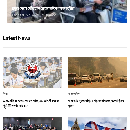
দুপুরে দেশে পৌঁছাবেন রোমে আটকে পড়া যাত্রীরা
PROBASH MELA
2 HOURS AGO
Latest News
শিক্ষা
আন্তর্জাতিক
এসএসসি ও সমমানের ফল কাল, ১১ আগস্ট থেকে
কানাডায় দ্রুত ছড়িয়ে পড়ছে দাবানল, বহু বাড়িঘর
পুনর্নিরীক্ষণের আবেদন
ধ্বংস