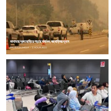
কানাডায় দ্রুত ছড়িয়ে পড়ছে দাবানল, বহু বাড়িঘর ধ্বংস
PROBASH MELA
1 HOUR AGO