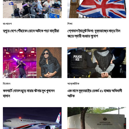
বাংলাদেশ
শিক্ষা
দুপুরে দেশে পৌঁছাবেন রোমে আটকে পড়া যাত্রীরা
গ্লোবাল ট্যালেন্ট ভিসা: যুক্তরাজ্যে মাত্র তিন
বছরে স্থায়ী হওয়ার সুযোগ
বিনোদন
আন্তর্জাতিক
কনসার্টে বোতল ছুড়ে মারার ঘটনায় মুখ খুললেন
এক মাসে যুক্তরাষ্ট্রে রেকর্ড ৫১ হাজার অভিবাসী
হাসান
আটক