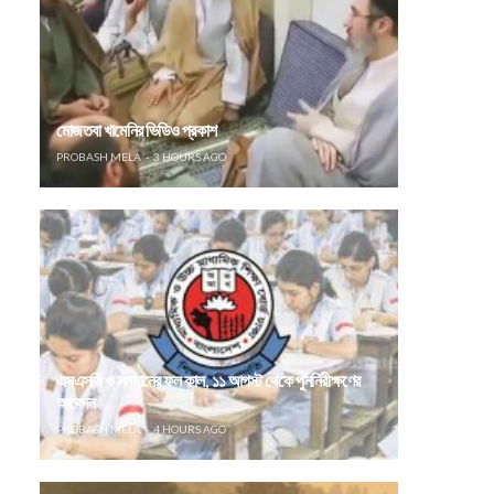
মোজতবা খামেনির ভিডিও প্রকাশ
PROBASH MELA
3 HOURS AGO
এসএসসি ও সমমানের ফল কাল, ১১ আগস্ট থেকে পুনর্নিরীক্ষণের
আবেদন
PROBASH MELA
4 HOURS AGO