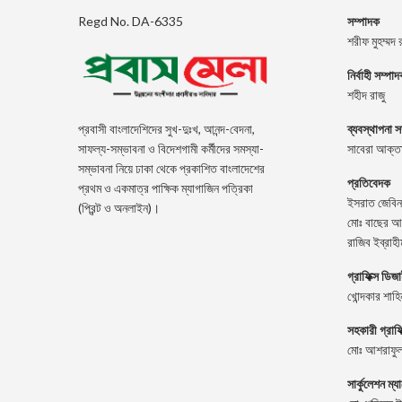
Regd No. DA-6335
সম্পাদক
শরীফ মুহম্মদ 
নির্বাহী সম্পা
শহীদ রাজু
ব্যবস্থাপনা স
প্রবাসী বাংলাদেশিদের সুখ-দুঃখ, আনন্দ-বেদনা,
সাবেরা আক্তা
সাফল্য-সম্ভাবনা ও বিদেশগামী কর্মীদের সমস্যা-
সম্ভাবনা নিয়ে ঢাকা থেকে প্রকাশিত বাংলাদেশের
প্রতিবেদক
প্রথম ও একমাত্র পাক্ষিক ম্যাগাজিন পত্রিকা
ইসরাত জেবিন
(প্রিন্ট ও অনলাইন)।
মোঃ বাছের আ
রাজিব ইব্রাহী
গ্রাফিক্স ডিজ
খোন্দকার শাহ
সহকারী গ্রাফ
মোঃ আশরাফুল
সার্কুলেশন ম্য