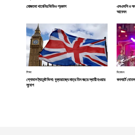
মোজতবা খামেনির ভিডিও প্রকাশ
এসএসসি ও সমমা
আবেদন
শিক্ষা
বিনোদন
গ্লোবাল ট্যালেন্ট ভিসা: যুক্তরাজ্যে মাত্র তিন বছরে স্থায়ী হওয়ার
কনসার্টে বোতল 
সুযোগ