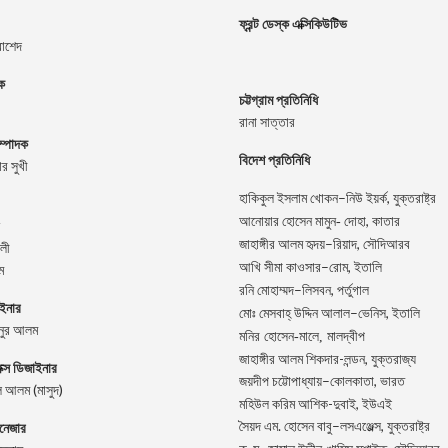
ফ্রন্ট ডেস্ক এক্সিকিউটিভ
রাশেদ
দক
চট্টগ্রাম প্রতিনিধি
রানা সাত্তার
ম্পাদক
বিদেশ প্রতিনিধি
র সুখী
–
,
হাকিকুল
ইসলাম
খোকন
নিউ
ইয়র্ক
যুক্তরাষ্ট্র
,
আনোয়ার
হোসেন
মামুন-
দোহা
কাতার
–
,
জাহাঙ্গীর
আলম
হৃদয়
রিয়াদ
সৌদিআরব
লী
–
,
আখি
সীমা
কাওসার
রোম
ইতালি
ম
–
,
রনি
মোহাম্মদ
লিসবন
পর্তুগাল
াইনার
–
,
মোঃ
মেসবাহ্
উদ্দিন
আলাল
ভেনিস
ইতালি
িনুর আলম
মনির হোসেন-মালে, মালদ্বীপ
জাহাঙ্গীর আলম শিকদার-লন্ডন, যুক্তরাজ্য
িক্স ডিজাইনার
–
,
জয়দীপ
চট্টোপাধ্যায়
কোলকাতা
ভারত
 আলম (মাসুদ)
মহিউল করিম আশিক-দুবাই, ইউএই
.
–
,
ানেজার
সৈয়দ
এম
হোসেন
বাবু
লসএঞ্জেল্স
যুক্তরাষ্ট্র