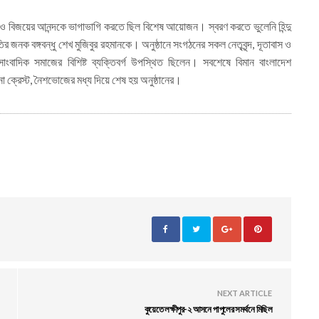
ণে ও বিজয়ের আনন্দকে ভাগাভাগি করতে ছিল বিশেষ আয়োজন। স্বরণ করতে ভুলেনি হিন্দু
ির জনক বঙ্গবন্ধু শেখ মুজিবুর রহমানকে। অনুষ্ঠানে সংগঠনের সকল নেতৃবৃন্দ, দূতাবাস ও
সাংবাদিক সমাজের বিশিষ্ট ব্যক্তিবর্গ উপস্থিত ছিলেন। সবশেষে বিমান বাংলাদেশ
াননা ক্রেস্ট, নৈশভোজের মধ্য দিয়ে শেষ হয় অনুষ্ঠানের।
NEXT ARTICLE
কুয়েতে লক্ষীপুর-২ আসনে পাপুলের সমর্থনে মিছিল