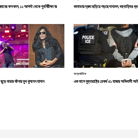
নের ফল কাল, ১১ আগস্ট থেকে পুনর্নিরীক্ষণের
কানাডায় দ্রুত ছড়িয়ে পড়ছে দাবানল, বহু বাড়িঘর ধ্ব
আন্তর্জাতিক
ছুড়ে মারার ঘটনায় মুখ খুললেন হাসান
এক মাসে যুক্তরাষ্ট্রে রেকর্ড ৫১ হাজার অভিবাসী আ