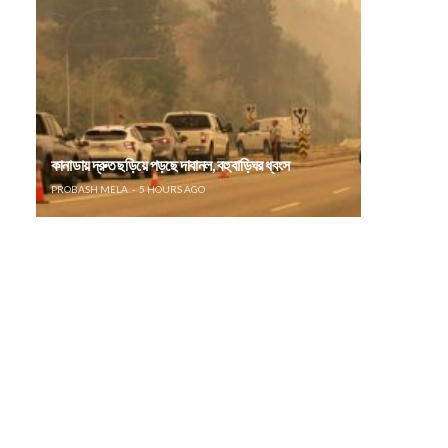
কানাডায় দ্রুত ছড়িয়ে পড়ছে দাবানল, বহু বাড়িঘর ধ্বংস
PROBASH MELA
5 HOURS AGO