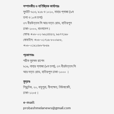
সম্পাদকীয় ও বাণিজ্যিক কার্যালয়ঃ
স্যুইট-৯১৩, ৯১৬ ও ১০১০, নাহার প্লাজা (৯ম
তলা ও ১০ম তলা)
৩৭ বীরউত্তম সি আর দত্ত রোড, হাতিরপুল
ঢাকা-১০০০, বাংলাদেশ।
ফোনঃ +৮৮-০২-৯৬১৪৪৫৩, ৯৬৭৭১৯৮
মোবাইল: +৮৮-০১৭১৬-৮০০৯৮৮,
+৮৮-০১৯১৩৮৮৭৮৬৯
প্রকাশকঃ
শরীফ মুহম্মদ রাশেদ
৯১৬, নাহার প্লাজা (৯ম তলা), ৩৭ বীরউত্তম সি
আর দত্ত রোড, হাতিরপুল ঢাকা-১০০০ ।
মুদ্রনঃ
প্রিন্টেক, ২০, বাবুপুরা, নীলক্ষেত, নিউমার্কেট,
ঢাকা-১২০৫।
e-mail:
probashmelanews@gmail.com