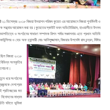
:
২১ ডিসেম্বর ২০১৮ বিজয়া উদয়াপন পরিষদ কুয়েত এর আয়োজনে বিজয়া পুনর্মিলনী ও
ক সন্ধ্যার আয়োজন করা হয়।কুয়েতের স্কাউট ভবন অডিটোরিয়াম, হাওয়ালীতে উৎসব
 সভাপতিত্বে ও সংগঠনের সাধারণ সম্পাদক রিপন শর্মার সঞ্চালনায় এতে প্রধান অতিথি
্সিলর ও হেড অফ চ্যান্সারী মোঃ আনিসুজ্জামান, বিজয়ার উপদেষ্টা রাম চন্দ্রন, মিষ্টার
তে ছিল বিজয়া ২০১৮
 বিভিন্ন সংস্কৃতির
 আলোচনা।
তুলে ধরে সংগঠনের
্রজন্মকে দেশপ্রেম
াই প্রতিবছরের মত
য বিনোদনের মাধ্যম
তি ঘটাতে ভূমিকা