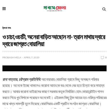
টুকরো খবর
ও চাচা,ওচাচী, অনেরা বাড়িত আছোন না- ত্রান মাথায় দ্বারে
দ্বারে জাগ্রত বোয়ালিয়া
PROBASH MELA
APRIL 7, 2020
0
রানা সাত্তার, চট্টগ্রাম প্রতিনিধি:
আনোয়ারায় বোয়ালিয়া গ্রামে কিছু অসচ্ছল পরিবার
রয়েছে। অনেকে ইচ্ছে থাকলেও করোনা আতংকে ঘর থেকে বের হতে চিন্তা করে সাহায্য
করতে। আবার করোনা ভাইরাসের কারণে সরকার কতৃক নির্ধারিত হোম কোয়ারেন্টাইন পালন
করতে গিয়ে খুব বিপাকে পরেছেন অনেকেই। এইরকম কিছু নিন্ম আয়ের হত-দরিদ্র পরিবারের
মাঝে খাদ্য সামগ্রী তুলে দিয়েছে বোয়ালিয়ার একটি প্রাচীন সংগঠন জাগ্রত বোয়ালিয়া।