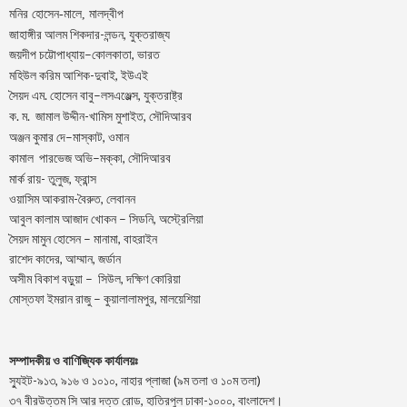
মনির হোসেন-মালে, মালদ্বীপ
জাহাঙ্গীর আলম শিকদার-লন্ডন, যুক্তরাজ্য
–
,
জয়দীপ
চট্টোপাধ্যায়
কোলকাতা
ভারত
মহিউল করিম আশিক-দুবাই, ইউএই
.
–
,
সৈয়দ
এম
হোসেন
বাবু
লসএঞ্জেল্স
যুক্তরাষ্ট্র
.
.
-খামিস মুশাইত,
ক
ম
জামাল
উদ্দীন
সৌদিআরব
–
,
অঞ্জন
কুমার
দে
মাস্কাট
ওমান
–
,
কামাল
পারভেজ
অভি
মক্কা
সৌদিআরব
মার্ক রায়- তুলুজ, ফ্রান্স
ওয়াসিম আকরাম-বৈরুত, লেবানন
আবুল কালাম আজাদ খোকন – সিডনি, অস্ট্রেলিয়া
সৈয়দ মামুন হোসেন – মানামা, বাহরাইন
রাশেদ কাদের, আম্মান, জর্ডান
অসীম বিকাশ বড়ুয়া – সিউল, দক্ষিণ কোরিয়া
মোস্তফা ইমরান রাজু – কুয়ালালামপুর, মালয়েশিয়া
সম্পাদকীয় ও বাণিজ্যিক কার্যালয়ঃ
স্যুইট-৯১৩, ৯১৬ ও ১০১০, নাহার প্লাজা (৯ম তলা ও ১০ম তলা)
৩৭ বীরউত্তম সি আর দত্ত রোড, হাতিরপুল ঢাকা-১০০০, বাংলাদেশ।