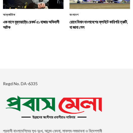
আন্তর্জাতিক
বাংলাদেশ
এক মাসে যুক্তরাষ্ট্রে রেকর্ড ৫১ হাজার অভিবাসী
রোমে বিমান বাংলাদেশের ফ্লাইটে কারিগরি ত্রুটি,
আটক
যা জানা গেল
Regd No. DA-6335
প্রবাসী বাংলাদেশিদের সুখ-দুঃখ, আনন্দ-বেদনা, সাফল্য-সম্ভাবনা ও বিদেশগামী