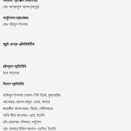
সহকারী গ্রাফিক্স ডিজাইনার
মোঃ আশরাফুল আলম (মাসুদ)
সার্কুলেশন ম্যানেজার
মোঃ শরিফুল ইসলাম
ফ্রন্ট ডেস্ক এক্সিকিউটিভ
চট্টগ্রাম প্রতিনিধি
রানা সাত্তার
বিদেশ প্রতিনিধি
–
,
হাকিকুল
ইসলাম
খোকন
নিউ
ইয়র্ক
যুক্তরাষ্ট্র
,
আনোয়ার
হোসেন
মামুন-
দোহা
কাতার
–
,
জাহাঙ্গীর
আলম
হৃদয়
রিয়াদ
সৌদিআরব
–
,
আখি
সীমা
কাওসার
রোম
ইতালি
–
,
রনি
মোহাম্মদ
লিসবন
পর্তুগাল
–
,
মোঃ
মেসবাহ্
উদ্দিন
আলাল
ভেনিস
ইতালি