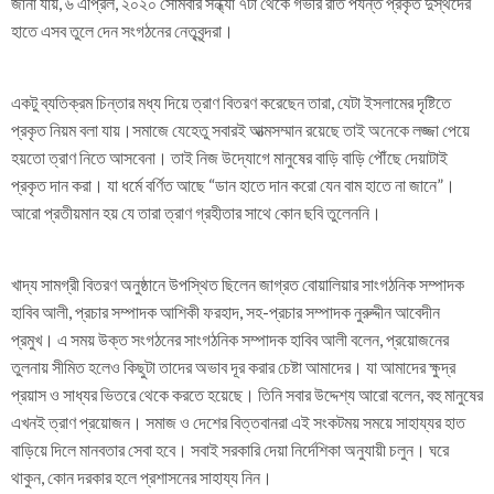
জানা যায়, ৬ এপ্রিল, ২০২০ সোমবার সন্ধ্যা ৭টা থেকে গভীর রাত পর্যন্ত প্রকৃত দুস্থদের
হাতে এসব তুলে দেন সংগঠনের নেতৃবৃন্দরা।
একটু ব্যতিক্রম চিন্তার মধ্য দিয়ে ত্রাণ বিতরণ করেছেন তারা, যেটা ইসলামের দৃষ্টিতে
প্রকৃত নিয়ম বলা যায়।সমাজে যেহেতু সবারই আত্মসম্মান রয়েছে তাই অনেকে লজ্জা পেয়ে
হয়তো ত্রাণ নিতে আসবেনা। তাই নিজ উদ্যোগে মানুষের বাড়ি বাড়ি পৌঁছে দেয়াটাই
প্রকৃত দান করা। যা ধর্মে বর্ণিত আছে “ডান হাতে দান করো যেন বাম হাতে না জানে”।
আরো প্রতীয়মান হয় যে তারা ত্রাণ গ্রহীতার সাথে কোন ছবি তুলেননি।
খাদ্য সামগ্রী বিতরণ অনুষ্ঠানে উপস্থিত ছিলেন জাগ্রত বোয়ালিয়ার সাংগঠনিক সম্পাদক
হাবিব আলী, প্রচার সম্পাদক আশিকী ফরহাদ, সহ-প্রচার সম্পাদক নুরুদ্দীন আবেদীন
প্রমুখ। এ সময় উক্ত সংগঠনের সাংগঠনিক সম্পাদক হাবিব আলী বলেন, প্রয়োজনের
তুলনায় সীমিত হলেও কিছুটা তাদের অভাব দূর করার চেষ্টা আমাদের। যা আমাদের ক্ষুদ্র
প্রয়াস ও সাধ্যর ভিতরে থেকে করতে হয়েছে। তিনি সবার উদ্দেশ্য আরো বলেন, বহু মানুষের
এখনই ত্রাণ প্রয়োজন। সমাজ ও দেশের বিত্তবানরা এই সংকটময় সময়ে সাহায্যর হাত
বাড়িয়ে দিলে মানবতার সেবা হবে। সবাই সরকারি দেয়া নির্দেশিকা অনুযায়ী চলুন। ঘরে
থাকুন, কোন দরকার হলে প্রশাসনের সাহায্য নিন।