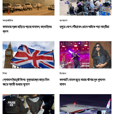
আন্তর্জাতিক
বাংলাদেশ
কানাডায় দ্রুত ছড়িয়ে পড়ছে দাবানল, বহু বাড়িঘর
দুপুরে দেশে পৌঁছাবেন রোমে আটকে পড়া যাত্রীরা
ধ্বংস
শিক্ষা
বিনোদন
গ্লোবাল ট্যালেন্ট ভিসা: যুক্তরাজ্যে মাত্র তিন
কনসার্টে বোতল ছুড়ে মারার ঘটনায় মুখ খুললেন
বছরে স্থায়ী হওয়ার সুযোগ
হাসান