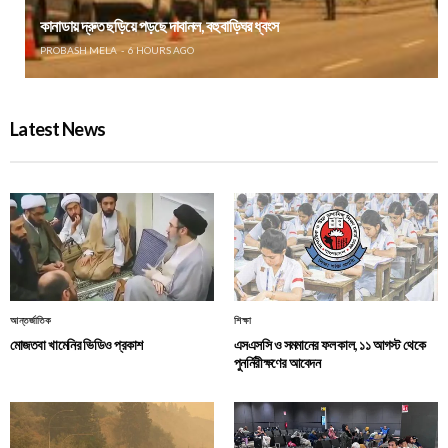
কানাডায় দ্রুত ছড়িয়ে পড়ছে দাবানল, বহু বাড়িঘর ধ্বংস
PROBASH MELA
6 HOURS AGO
Latest News
আন্তর্জাতিক
শিক্ষা
মোজতবা খামেনির ভিডিও প্রকাশ
এসএসসি ও সমমানের ফল কাল, ১১ আগস্ট থেকে
পুনর্নিরীক্ষণের আবেদন